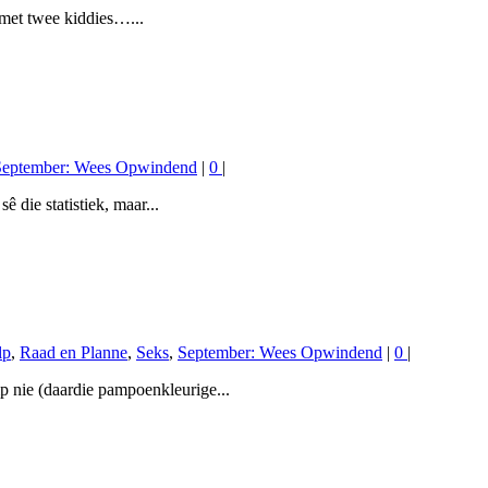
l met twee kiddies…...
September: Wees Opwindend
|
0
|
ê die statistiek, maar...
lp
,
Raad en Planne
,
Seks
,
September: Wees Opwindend
|
0
|
p nie (daardie pampoenkleurige...