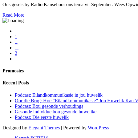
Ons gesels by Radio Kansel oor ons tema vir September: Wees Opwind
Read More
1
...
...
2
Promosies
Recent Posts
Podcast: Eilandkommunikasie in jou huwelik
Oor die Brug: Hoe “Eilandkommunikasie” Jou Huwelik Kan V
Podcast: Bou gesonde verhoudings
Gesonde individue bou gesonde huwelike
Podcast: Die eerste huwelik
Designed by
Elegant Themes
| Powered by
WordPress