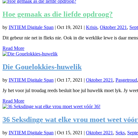
Hoe gemaak as die liefde opdroog?
by
INTIEM Digitale Span
|
Oct 19, 2021
|
Krisis
,
Oktober 2021
,
Sep
Dit gebeur nie net in flieks nie. Ook in die werklike lewe is daar mens
Read More
Die Gouelokkies-huwelik
by
INTIEM Digitale Span
|
Oct 17, 2021
|
Oktober 2021
,
Pasgetroud
Jy het voor jul troudag reeds besluit hoe jul huwelik moet lyk. Jy weet 
Read More
36 Seksdinge wat elke vrou moet weet vóór
by
INTIEM Digitale Span
|
Oct 15, 2021
|
Oktober 2021
,
Seks
,
Sept