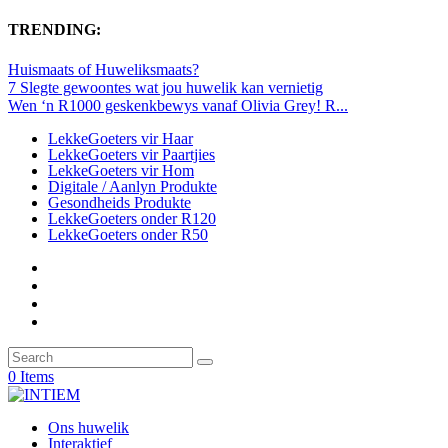
TRENDING:
Huismaats of Huweliksmaats?
7 Slegte gewoontes wat jou huwelik kan vernietig
Wen ‘n R1000 geskenkbewys vanaf Olivia Grey! R...
LekkeGoeters vir Haar
LekkeGoeters vir Paartjies
LekkeGoeters vir Hom
Digitale / Aanlyn Produkte
Gesondheids Produkte
LekkeGoeters onder R120
LekkeGoeters onder R50
0 Items
Ons huwelik
Interaktief