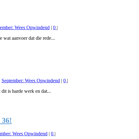
tember: Wees Opwindend
|
0
|
e wat aanvoer dat die rede...
,
September: Wees Opwindend
|
0
|
dit is harde werk en dat...
 36!
ember: Wees Opwindend
|
0
|