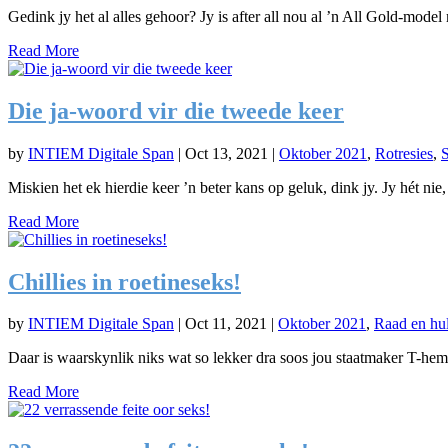
Gedink jy het al alles gehoor? Jy is after all nou al ’n All Gold-mode
Read More
Die ja-woord vir die tweede keer
by
INTIEM Digitale Span
|
Oct 13, 2021
|
Oktober 2021
,
Rotresies
,
Miskien het ek hierdie keer ’n beter kans op geluk, dink jy. Jy hét nie, s
Read More
Chillies in roetineseks!
by
INTIEM Digitale Span
|
Oct 11, 2021
|
Oktober 2021
,
Raad en hu
Daar is waarskynlik niks wat so lekker dra soos jou staatmaker T-hem
Read More