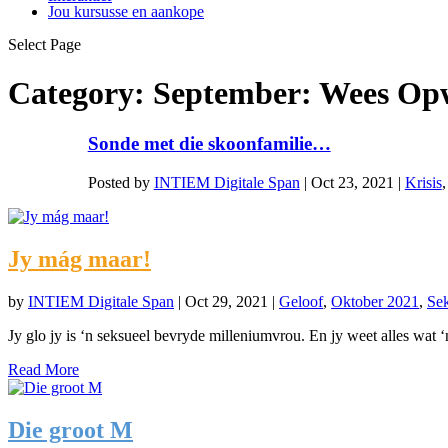
Jou kursusse en aankope
Select Page
Category:
September: Wees Op
Sonde met die skoonfamilie…
Posted by
INTIEM Digitale Span
|
Oct 23, 2021
|
Krisis
Jy mág maar!
by
INTIEM Digitale Span
|
Oct 29, 2021
|
Geloof
,
Oktober 2021
,
Se
Jy glo jy is ‘n seksueel bevryde milleniumvrou. En jy weet alles wat ‘n
Read More
Die groot M