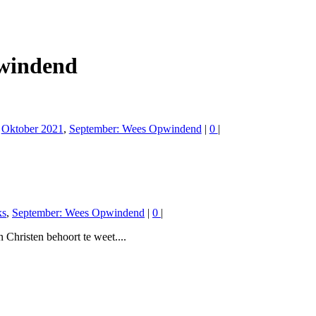
windend
,
Oktober 2021
,
September: Wees Opwindend
|
0
|
ks
,
September: Wees Opwindend
|
0
|
 Christen behoort te weet....