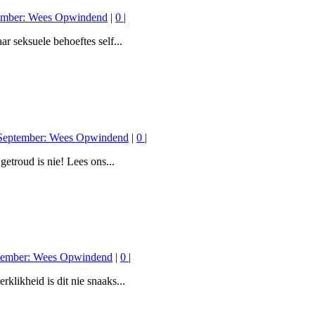
ember: Wees Opwindend
|
0
|
r seksuele behoeftes self...
September: Wees Opwindend
|
0
|
getroud is nie! Lees ons...
tember: Wees Opwindend
|
0
|
klikheid is dit nie snaaks...