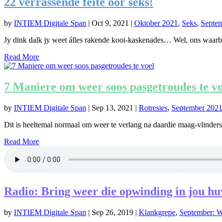
22 verrassende feite oor seks!
by
INTIEM Digitale Span
|
Oct 9, 2021
|
Oktober 2021
,
Seks
,
Septe
Jy dink dalk jy weet álles rakende kooi-kaskenades… Wel, ons waarbo
Read More
7 Maniere om weer soos pasgetroudes te vo
by
INTIEM Digitale Span
|
Sep 13, 2021
|
Rotresies
,
September 202
Dit is heeltemal normaal om weer te verlang na daardie maag-vlinders,
Read More
Radio: Bring weer die opwinding in jou hu
by
INTIEM Digitale Span
|
Sep 26, 2019
|
Klankgrepe
,
September: 