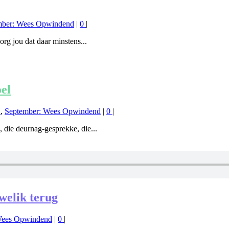
mber: Wees Opwindend
|
0
|
rg jou dat daar minstens...
el
1
,
September: Wees Opwindend
|
0
|
 die deurnag-gesprekke, die...
welik terug
Wees Opwindend
|
0
|