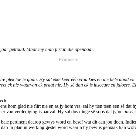
 jaar getroud. Maar my man flirt in die openbaar.
Promosie
 plek toe te gaan. Hy sal elke keer één vrou kies en die hele aand vir
weet ek nie waarvan ek praat nie. Hy sê dan ek is insecure en jaloers. 
rd:
ens hom glad nie flirt nie en as jy hom vra, sal hy tien teen een sê dat 
nier van verdediging is aanval. Hy sal dus dinge sê soos dat jy net
insec
baie pertinent daarop gewys word en besef wat dit aan jou doen. Indien 
oet dan ’n plan in werking gestel word waarin hy bewus gemaak kan wor