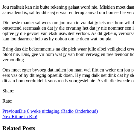
Jou realiteit kan nie buite rekening gelaat word nie. Miskien moet d
aanvallend is, sal hy dit sleg ervaar en terug aanval om homself te ver
Die beste manier sal wees om jou man te vra dat jy iets met hom wil d
ontsettend seermaak en dat jy die ervaring het dat jy nie nommer een i
optree jy die gevoel van eksklusiwiteit verloor. As dit gebeur, veroorsa
kan jou daarmee help as hy ophou om te doen wat jou pla.
Bring dus die bekommernis na die plek waar julle albei veiligheid erva
bloot nie. Dus, gee vir hom wat jy van hom verwag en tree teenoor hom
verhouding.
Ons moet egter byvoeg dat indien jou man wel flirt en weier om jou p
eers vas of hy dit regtig opsetlik doen. Hy mag dalk net dink dat hy 
dit aan hom verduidelik soos reeds voorgestel nie. As dit die tweede op
Share:
Rate:
Previous
Die 6 weke uitdaging (Radio Onderhoud)
Next
Ritme in Rio!
Related Posts