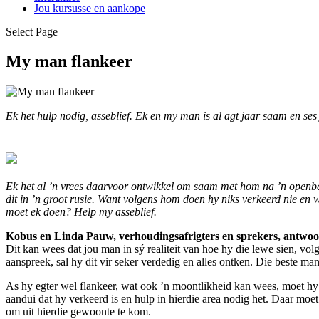
Jou kursusse en aankope
Select Page
My man flankeer
Ek het hulp nodig, asseblief. Ek en my man is al agt jaar saam en ses
Ek het al ’n vrees daarvoor ontwikkel om saam met hom na ’n openbare
dit in ’n groot rusie. Want volgens hom doen hy niks verkeerd nie en 
moet ek doen? Help my asseblief.
Kobus en Linda Pauw, verhoudingsafrigters en sprekers, antwoo
Dit kan wees dat jou man in sý realiteit van hoe hy die lewe sien, volg
aanspreek, sal hy dit vir seker verdedig en alles ontken. Die beste ma
As hy egter wel flankeer, wat ook ’n moontlikheid kan wees, moet hy 
aandui dat hy verkeerd is en hulp in hierdie area nodig het. Daar m
om uit hierdie gewoonte te kom.