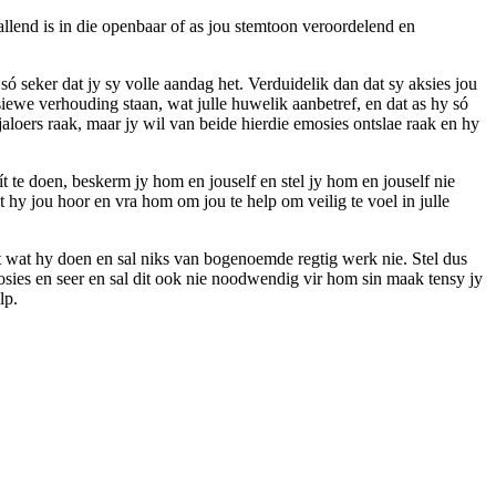
llend is in die openbaar of as jou stemtoon veroordelend en
 seker dat jy sy volle aandag het. Verduidelik dan dat sy aksies jou
usiewe verhouding staan, wat julle huwelik aanbetref, en dat as hy só
y jaloers raak, maar jy wil van beide hierdie emosies ontslae raak en hy
t te doen, beskerm jy hom en jouself en stel jy hom en jouself nie
hy jou hoor en vra hom om jou te help om veilig te voel in julle
t wat hy doen en sal niks van bogenoemde regtig werk nie. Stel dus
osies en seer en sal dit ook nie noodwendig vir hom sin maak tensy jy
lp.