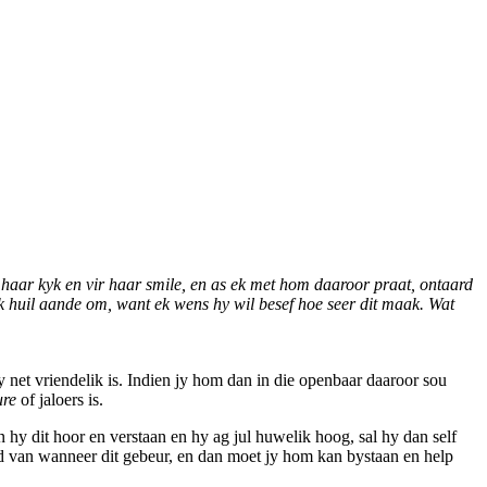
 haar kyk en vir haar smile, en as ek met hom daaroor praat, ontaard
Ek huil aande om, want ek wens hy wil besef hoe seer dit maak. Wat
hy net vriendelik is. Indien jy hom dan in die openbaar daaroor sou
ure
of jaloers is.
hy dit hoor en verstaan en hy ag jul huwelik hoog, sal hy dan self
d van wanneer dit gebeur, en dan moet jy hom kan bystaan en help