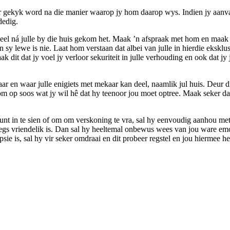
aar gekyk word na die manier waarop jy hom daarop wys. Indien jy aanva
dedig.
eel ná julle by die huis gekom het. Maak ’n afspraak met hom en maak só
n sy lewe is nie. Laat hom verstaan dat albei van julle in hierdie ekskl
ak dit dat jy voel jy verloor sekuriteit in julle verhouding en ook dat j
ar en waar julle enigiets met mekaar kan deel, naamlik jul huis. Deur dí
 op soos wat jy wil hê dat hy teenoor jou moet optree. Maak seker dat 
unt in te sien of om om verskoning te vra, sal hy eenvoudig aanhou me
slegs vriendelik is. Dan sal hy heeltemal onbewus wees van jou ware em
sie is, sal hy vir seker omdraai en dit probeer regstel en jou hiermee he