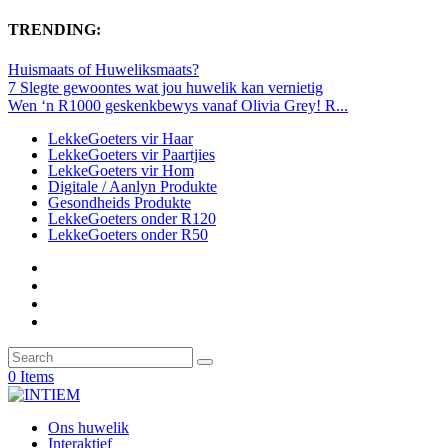
TRENDING:
Huismaats of Huweliksmaats?
7 Slegte gewoontes wat jou huwelik kan vernietig
Wen ‘n R1000 geskenkbewys vanaf Olivia Grey! R...
LekkeGoeters vir Haar
LekkeGoeters vir Paartjies
LekkeGoeters vir Hom
Digitale / Aanlyn Produkte
Gesondheids Produkte
LekkeGoeters onder R120
LekkeGoeters onder R50
0 Items
Ons huwelik
Interaktief