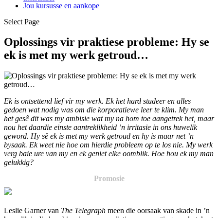
Jou kursusse en aankope
Select Page
Oplossings vir praktiese probleme: Hy se
ek is met my werk getroud…
Ek is ontsettend lief vir my werk. Ek het hard studeer en alles
gedoen wat nodig was om die korporatiewe leer te klim. My man
het gesê dit was my ambisie wat my na hom toe aangetrek het, maar
nou het daardie einste aantreklikheid ’n irritasie in ons huwelik
geword. Hy sê ek is met my werk getroud en hy is maar net ’n
bysaak. Ek weet nie hoe om hierdie probleem op te los nie. My werk
verg baie ure van my en ek geniet elke oomblik. Hoe hou ek my man
gelukkig?
Promosie
Leslie Garner van
The Telegraph
meen die oorsaak van skade in ’n