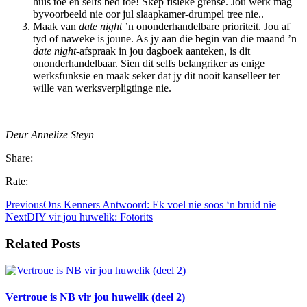
huis toe en selfs bed toe! Skep fisieke grense. Jou werk mag
byvoorbeeld nie oor jul slaapkamer-drumpel tree nie..
Maak van
date night
’n ononderhandelbare prioriteit. Jou af
tyd of naweke is joune. As jy aan die begin van die maand ’n
date night
-afspraak in jou dagboek aanteken, is dit
ononderhandelbaar. Sien dit selfs belangriker as enige
werksfunksie en maak seker dat jy dit nooit kanselleer ter
wille van werksverpligtinge nie.
Deur Annelize Steyn
Share:
Rate:
Previous
Ons Kenners Antwoord: Ek voel nie soos ‘n bruid nie
Next
DIY vir jou huwelik: Fotorits
Related Posts
Vertroue is NB vir jou huwelik (deel 2)