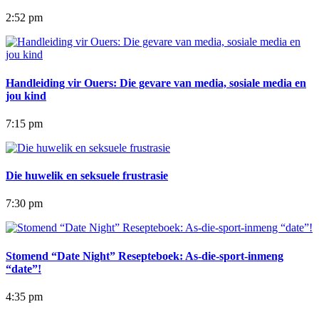
2:52 pm
Handleiding vir Ouers: Die gevare van media, sosiale media en
jou kind
7:15 pm
Die huwelik en seksuele frustrasie
7:30 pm
Stomend “Date Night” Resepteboek: As-die-sport-inmeng
“date”!
4:35 pm