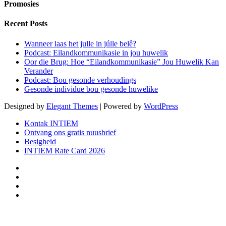
Promosies
Recent Posts
Wanneer laas het julle in júlle belê?
Podcast: Eilandkommunikasie in jou huwelik
Oor die Brug: Hoe “Eilandkommunikasie” Jou Huwelik Kan
Verander
Podcast: Bou gesonde verhoudings
Gesonde individue bou gesonde huwelike
Designed by
Elegant Themes
| Powered by
WordPress
Kontak INTIEM
Ontvang ons gratis nuusbrief
Besigheid
INTIEM Rate Card 2026