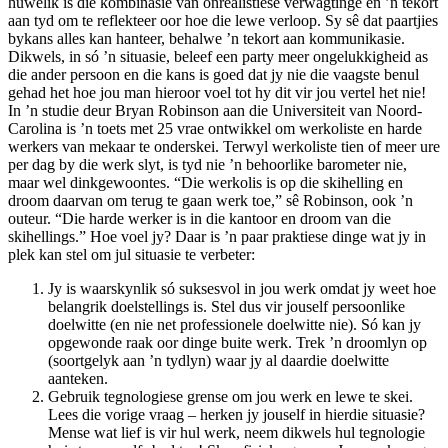
huwelik is die kombinasie van onrealistiese verwagtinge en ’n tekort
aan tyd om te reflekteer oor hoe die lewe verloop. Sy sê dat paartjies
bykans alles kan hanteer, behalwe ’n tekort aan kommunikasie.
Dikwels, in só ’n situasie, beleef een party meer ongelukkigheid as
die ander persoon en die kans is goed dat jy nie die vaagste benul
gehad het hoe jou man hieroor voel tot hy dit vir jou vertel het nie!
In ’n studie deur Bryan Robinson aan die Universiteit van Noord-
Carolina is ’n toets met 25 vrae ontwikkel om werkoliste en harde
werkers van mekaar te onderskei. Terwyl werkoliste tien of meer ure
per dag by die werk slyt, is tyd nie ’n behoorlike barometer nie,
maar wel dinkgewoontes. “Die werkolis is op die skihelling en
droom daarvan om terug te gaan werk toe,” sê Robinson, ook ’n
outeur. “Die harde werker is in die kantoor en droom van die
skihellings.” Hoe voel jy? Daar is ’n paar praktiese dinge wat jy in
plek kan stel om jul situasie te verbeter:
Jy is waarskynlik só suksesvol in jou werk omdat jy weet hoe
belangrik doelstellings is. Stel dus vir jouself persoonlike
doelwitte (en nie net professionele doelwitte nie). Só kan jy
opgewonde raak oor dinge buite werk. Trek ’n droomlyn op
(soortgelyk aan ’n tydlyn) waar jy al daardie doelwitte
aanteken.
Gebruik tegnologiese grense om jou werk en lewe te skei.
Lees die vorige vraag – herken jy jouself in hierdie situasie?
Mense wat lief is vir hul werk, neem dikwels hul tegnologie