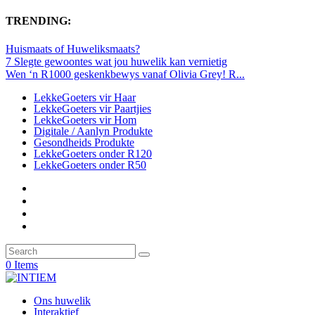
TRENDING:
Huismaats of Huweliksmaats?
7 Slegte gewoontes wat jou huwelik kan vernietig
Wen ‘n R1000 geskenkbewys vanaf Olivia Grey! R...
LekkeGoeters vir Haar
LekkeGoeters vir Paartjies
LekkeGoeters vir Hom
Digitale / Aanlyn Produkte
Gesondheids Produkte
LekkeGoeters onder R120
LekkeGoeters onder R50
0 Items
Ons huwelik
Interaktief