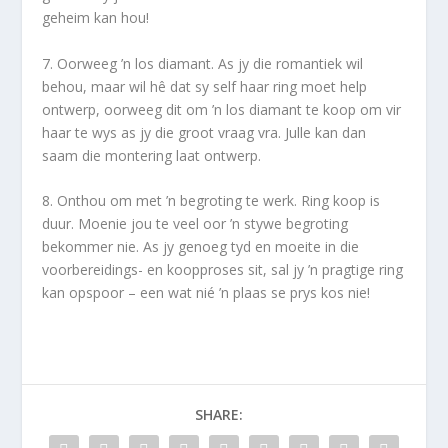
geheim kan hou!
7. Oorweeg ’n los diamant. As jy die romantiek wil
behou, maar wil hê dat sy self haar ring moet help
ontwerp, oorweeg dit om ’n los diamant te koop om vir
haar te wys as jy die groot vraag vra. Julle kan dan
saam die montering laat ontwerp.
8. Onthou om met ’n begroting te werk. Ring koop is
duur. Moenie jou te veel oor ’n stywe begroting
bekommer nie. As jy genoeg tyd en moeite in die
voorbereidings- en koopproses sit, sal jy ’n pragtige ring
kan opspoor – een wat nié ’n plaas se prys kos nie!
SHARE: