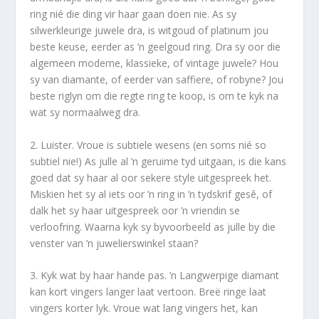
ring nié die ding vir haar gaan doen nie. As sy
silwerkleurige juwele dra, is witgoud of platinum jou
beste keuse, eerder as ’n geelgoud ring. Dra sy oor die
algemeen moderne, klassieke, of vintage juwele? Hou
sy van diamante, of eerder van saffiere, of robyne? Jou
beste riglyn om die regte ring te koop, is om te kyk na
wat sy normaalweg dra.
2. Luister. Vroue is subtiele wesens (en soms nié so
subtiel nie!) As julle al ’n geruime tyd uitgaan, is die kans
goed dat sy haar al oor sekere style uitgespreek het.
Miskien het sy al iets oor ’n ring in ’n tydskrif gesê, of
dalk het sy haar uitgespreek oor ’n vriendin se
verloofring. Waarna kyk sy byvoorbeeld as julle by die
venster van ’n juwelierswinkel staan?
3. Kyk wat by haar hande pas. ’n Langwerpige diamant
kan kort vingers langer laat vertoon. Breë ringe laat
vingers korter lyk. Vroue wat lang vingers het, kan