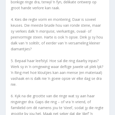
bonkige ringe dra, terwyl ’n fyn, delikate ontwerp op
groot hande verlore kan raak.
4. Kies die regte vorm en montering. Daar is soveel
keuses. Die meeste bruide hou van ronde stene, maar
sy verkies dalk ’n
marquise
, vierkantige, ovaal- of
peervormige steen. Harte is ook ’n opsie. Dink jy sy hou
dalk van ’n solitêr, of eerder van ’n versameling kleiner
diamantjies?
5. Bepaal haar leefstyl. Hoe sal die ring daarby inpas?
Werk sy in ’n omgewing waar deftige juwele uit plek lyk?
’n Ring met hoë kloutjies kan aan mense (en materiaal)
vashaak en is dalk nie ’n goeie opsie vir elke dag se dra
nie.
6. Kyk na die grootte van die ringe wat sy aan haar
ringvinger dra. Gaps die ring – of vra ’n vriend, of
familielid om dit namens jou te ‘steel’, sodat jy die regte
grootte by jou het. Maak net seker dat die ‘dief’ ’n