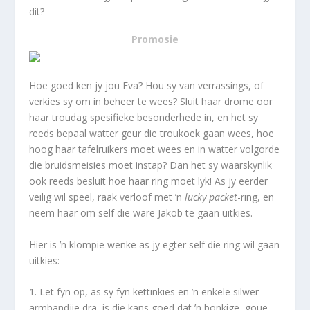
dit?
Promosie
Hoe goed ken jy jou Eva? Hou sy van verrassings, of
verkies sy om in beheer te wees? Sluit haar drome oor
haar troudag spesifieke besonderhede in, en het sy
reeds bepaal watter geur die troukoek gaan wees, hoe
hoog haar tafelruikers moet wees en in watter volgorde
die bruidsmeisies moet instap? Dan het sy waarskynlik
ook reeds besluit hoe haar ring moet lyk! As jy eerder
veilig wil speel, raak verloof met ’n
lucky packet
-ring, en
neem haar om self die ware Jakob te gaan uitkies.
Hier is ’n klompie wenke as jy egter self die ring wil gaan
uitkies:
1. Let fyn op, as sy fyn kettinkies en ’n enkele silwer
armbandjie dra, is die kans goed dat ’n bonkige, goue