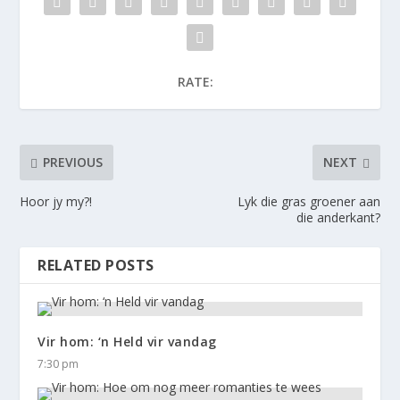
RATE:
PREVIOUS
NEXT
Hoor jy my?!
Lyk die gras groener aan
die anderkant?
RELATED POSTS
Vir hom: ‘n Held vir vandag
7:30 pm