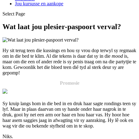
Jou kursusse en aankope
Select Page
Wat laat jou plesier-paspoort verval?
Hy sit terug teen die kussings en hou sy vrou dop terwyl sy regmaak
om in die bed te klim. Al die tekens is daar dat sy in die
mood
is,
maar om die een of ander rede is sy penis traag om na die partytjie te
kom. Gewoonlik het die bloed teen dié tyd al sterk deur sy are
gepomp!
Promosie
Sy kruip langs hom in die bed in en druk haar sagte rondings teen sy
lyf. Maar in plaas daarvan om sy hande onder haar nagrok in te
druk, gooi hy net een arm oor haar en hou haar vas. Hy hoor hoe
haar asem saggies jaag in afwagting vir sy aanraking. Hy lê ook en
wag vir die ou bekende styfheid om in te skop.
Niks.