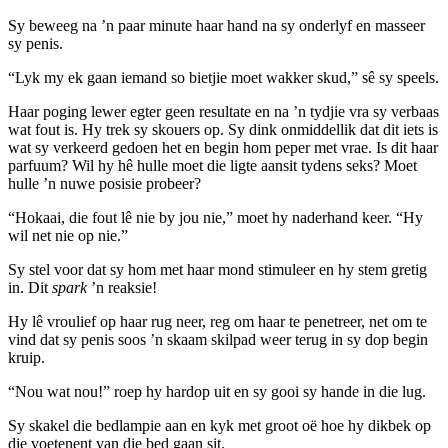
Sy beweeg na ’n paar minute haar hand na sy onderlyf en masseer
sy penis.
“Lyk my ek gaan iemand so bietjie moet wakker skud,” sê sy speels.
Haar poging lewer egter geen resultate en na ’n tydjie vra sy verbaas
wat fout is. Hy trek sy skouers op. Sy dink onmiddellik dat dit iets is
wat sy verkeerd gedoen het en begin hom peper met vrae. Is dit haar
parfuum? Wil hy hê hulle moet die ligte aansit tydens seks? Moet
hulle ’n nuwe posisie probeer?
“Hokaai, die fout lê nie by jou nie,” moet hy naderhand keer. “Hy
wil net nie op nie.”
Sy stel voor dat sy hom met haar mond stimuleer en hy stem gretig
in. Dit
spark
’n reaksie!
Hy lê vroulief op haar rug neer, reg om haar te penetreer, net om te
vind dat sy penis soos ’n skaam skilpad weer terug in sy dop begin
kruip.
“Nou wat nou!” roep hy hardop uit en sy gooi sy hande in die lug.
Sy skakel die bedlampie aan en kyk met groot oë hoe hy dikbek op
die voetenent van die bed gaan sit.