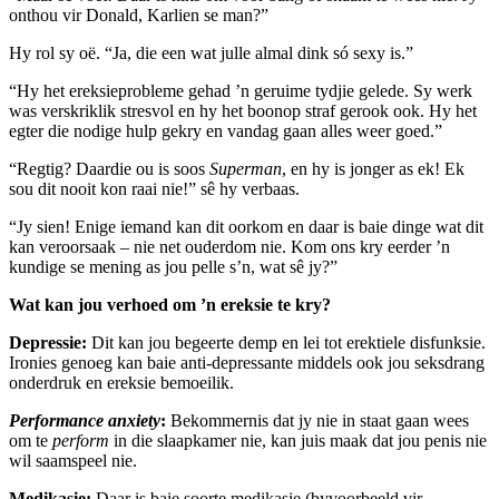
onthou vir Donald, Karlien se man?”
Hy rol sy oë. “Ja, die een wat julle almal dink só sexy is.”
“Hy het ereksieprobleme gehad ’n geruime tydjie gelede. Sy werk
was verskriklik stresvol en hy het boonop straf gerook ook. Hy het
egter die nodige hulp gekry en vandag gaan alles weer goed.”
“Regtig? Daardie ou is soos
Superman
, en hy is jonger as ek! Ek
sou dit nooit kon raai nie!” sê hy verbaas.
“Jy sien! Enige iemand kan dit oorkom en daar is baie dinge wat dit
kan veroorsaak – nie net ouderdom nie. Kom ons kry eerder ’n
kundige se mening as jou pelle s’n, wat sê jy?”
Wat kan jou verhoed om ’n ereksie te kry?
Depressie:
Dit kan jou begeerte demp en lei tot erektiele disfunksie.
Ironies genoeg kan baie anti-depressante middels ook jou seksdrang
onderdruk en ereksie bemoeilik.
Performance anxiety
:
Bekommernis dat jy nie in staat gaan wees
om te
perform
in die slaapkamer nie, kan juis maak dat jou penis nie
wil saamspeel nie.
Medikasie:
Daar is baie soorte medikasie (byvoorbeeld vir