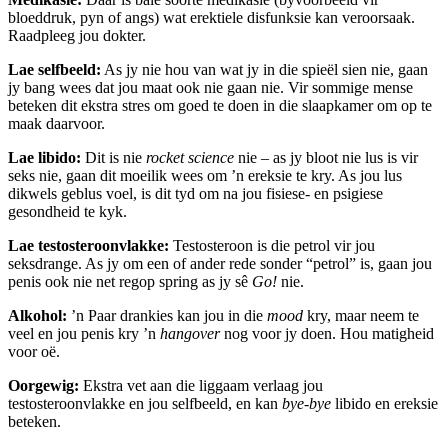
bloeddruk, pyn of angs) wat erektiele disfunksie kan veroorsaak.
Raadpleeg jou dokter.
Lae selfbeeld:
As jy nie hou van wat jy in die spieël sien nie, gaan
jy bang wees dat jou maat ook nie gaan nie. Vir sommige mense
beteken dit ekstra stres om goed te doen in die slaapkamer om op te
maak daarvoor.
Lae libido:
Dit is nie
rocket science
nie – as jy bloot nie lus is vir
seks nie, gaan dit moeilik wees om ’n ereksie te kry. As jou lus
dikwels geblus voel, is dit tyd om na jou fisiese- en psigiese
gesondheid te kyk.
Lae testosteroonvlakke:
Testosteroon is die petrol vir jou
seksdrange. As jy om een of ander rede sonder “petrol” is, gaan jou
penis ook nie net regop spring as jy sê
Go!
nie.
Alkohol:
’n Paar drankies kan jou in die
mood
kry, maar neem te
veel en jou penis kry ’n
hangover
nog voor jy doen. Hou matigheid
voor oë.
Oorgewig:
Ekstra vet aan die liggaam verlaag jou
testosteroonvlakke en jou selfbeeld, en kan
bye-bye
libido en ereksie
beteken.