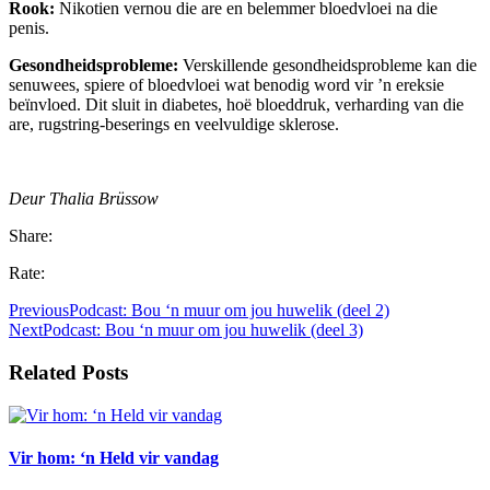
Rook:
Nikotien vernou die are en belemmer bloedvloei na die
penis.
Gesondheidsprobleme:
Verskillende gesondheidsprobleme kan die
senuwees, spiere of bloedvloei wat benodig word vir ’n ereksie
beïnvloed. Dit sluit in diabetes, hoë bloeddruk, verharding van die
are, rugstring-beserings en veelvuldige sklerose.
Deur Thalia Brüssow
Share:
Rate:
Previous
Podcast: Bou ‘n muur om jou huwelik (deel 2)
Next
Podcast: Bou ‘n muur om jou huwelik (deel 3)
Related Posts
Vir hom: ‘n Held vir vandag