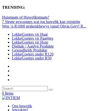
TRENDING:
Huismaats of Huweliksmaats?
7 Slegte gewoontes wat jou huwelik kan vernietig
Wen ‘n R1000 geskenkbewys vanaf Olivia Grey! R...
LekkeGoeters vir Haar
LekkeGoeters vir Paartjies
LekkeGoeters vir Hom
Digitale / Aanlyn Produkte
Gesondheids Produkte
LekkeGoeters onder R120
LekkeGoeters onder R50
0 Items
Ons huwelik
Interaktief