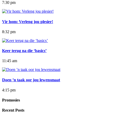
7:30 pm
Vir hom: Verleng jou plesier!
8:32 pm
Keer terug na die ‘basics’
11:45 am
Doen ’n taak oor jou lewensmaat
4:15 pm
Promosies
Recent Posts