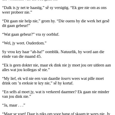
“Dalk is jy net te haastig,” sê sy versigtig. “Ek gee nie om as ons
weer probeer nie.”
“Dit gaan nie help nie,” grom hy. “Die ouens by die werk het gesê
dit gaan gebeur!”
“Wat gaan gebeur?” vra sy oorbluf.
“Wel, jy weet. Ouderdom.”
Sy vrou kry haar “ah-ha!” oomblik. Natuurlik, hy word aan die
einde van die maand 45.
“Ek is geen dokter nie, maar ek dink nie jy moet jou ore uitleen aan
alles wat jou kollegas sê nie.”
“My lief, ek wil nie een van daardie
losers
wees wat pille moet
drink om ’n ereksie te kry nie,” sê hy kortaf.
“En selfs al moet jy, wat is verkeerd daarmee? Ek gaan nie minder
van jou dink nie.”
“Ja, maar . . .”
“Maar se voet! Daar is niks om voor bang of skaam te wees nie. Jy