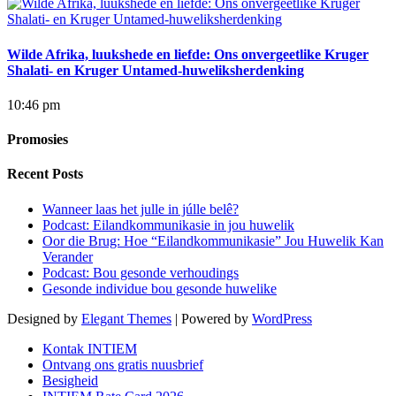
Wilde Afrika, luukshede en liefde: Ons onvergeetlike Kruger
Shalati- en Kruger Untamed-huweliksherdenking
10:46 pm
Promosies
Recent Posts
Wanneer laas het julle in júlle belê?
Podcast: Eilandkommunikasie in jou huwelik
Oor die Brug: Hoe “Eilandkommunikasie” Jou Huwelik Kan
Verander
Podcast: Bou gesonde verhoudings
Gesonde individue bou gesonde huwelike
Designed by
Elegant Themes
| Powered by
WordPress
Kontak INTIEM
Ontvang ons gratis nuusbrief
Besigheid