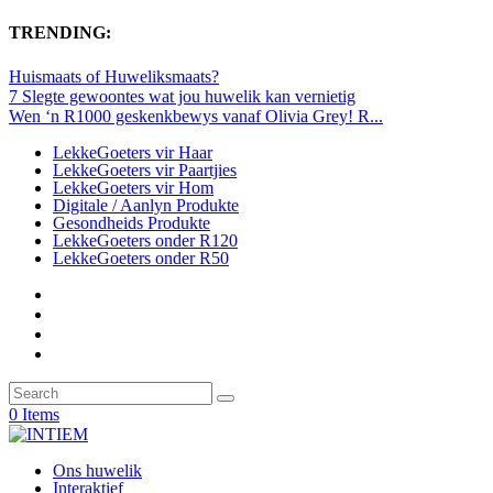
TRENDING:
Huismaats of Huweliksmaats?
7 Slegte gewoontes wat jou huwelik kan vernietig
Wen ‘n R1000 geskenkbewys vanaf Olivia Grey! R...
LekkeGoeters vir Haar
LekkeGoeters vir Paartjies
LekkeGoeters vir Hom
Digitale / Aanlyn Produkte
Gesondheids Produkte
LekkeGoeters onder R120
LekkeGoeters onder R50
0 Items
Ons huwelik
Interaktief