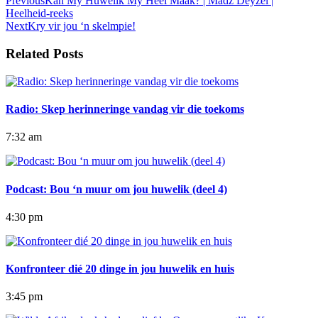
Previous
Kan My Huwelik My Heel Maak? | Madz Deyzel |
Heelheid-reeks
Next
Kry vir jou ‘n skelmpie!
Related Posts
Radio: Skep herinneringe vandag vir die toekoms
7:32 am
Podcast: Bou ‘n muur om jou huwelik (deel 4)
4:30 pm
Konfronteer dié 20 dinge in jou huwelik en huis
3:45 pm