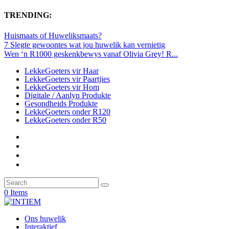
TRENDING:
Huismaats of Huweliksmaats?
7 Slegte gewoontes wat jou huwelik kan vernietig
Wen ‘n R1000 geskenkbewys vanaf Olivia Grey! R...
LekkeGoeters vir Haar
LekkeGoeters vir Paartjies
LekkeGoeters vir Hom
Digitale / Aanlyn Produkte
Gesondheids Produkte
LekkeGoeters onder R120
LekkeGoeters onder R50
0 Items
Ons huwelik
Interaktief