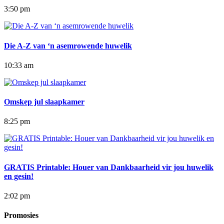
3:50 pm
Die A-Z van ‘n asemrowende huwelik
10:33 am
Omskep jul slaapkamer
8:25 pm
GRATIS Printable: Houer van Dankbaarheid vir jou huwelik
en gesin!
2:02 pm
Promosies