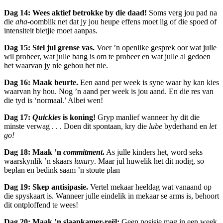
Dag 14: Wees aktief betrokke by die daad!
Soms verg jou pad na
die
aha
-oomblik net dat jy jou heupe effens moet lig of die spoed of
intensiteit bietjie moet aanpas.
Dag 15: Stel jul grense vas.
Voer ’n openlike gesprek oor wat julle
wil probeer, wat julle bang is om te probeer en wat julle al gedoen
het waarvan jy nie gehou het nie.
Dag 16: Maak beurte.
Een aand per week is syne waar hy kan kies
waarvan hy hou. Nog ’n aand per week is jou aand. En die res van
die tyd is ‘normaal.’ Albei wen!
Dag 17:
Quickies
is koning!
Gryp manlief wanneer hy dit die
minste verwag . . . Doen dit spontaan, kry die
lube
byderhand en
let
go!
Dag 18: Maak ’n
commitment
.
As julle kinders het, word seks
waarskynlik ’n skaars
luxury
. Maar jul huwelik het dit nodig, so
beplan en bedink saam ’n stoute plan
Dag 19: Skep antisipasie.
Vertel mekaar heeldag wat vanaand op
die spyskaart is. Wanneer julle eindelik in mekaar se arms is, behoort
dit ontploffend te wees!
Dag 20: Maak ’n slaapkamer-reël:
Geen posisie mag in een week