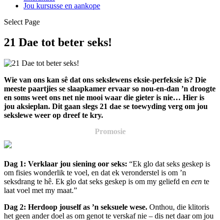
Jou kursusse en aankope
Select Page
21 Dae tot beter seks!
Wie van ons kan sê dat ons sekslewens eksie-perfeksie is? Die
meeste paartjies se slaapkamer ervaar so nou-en-dan ’n droogte
en soms weet ons net nie mooi waar die gieter is nie… Hier is
jou aksieplan. Dit gaan slegs 21 dae se toewyding verg om jou
sekslewe weer op dreef te kry.
Promosie
Dag 1: Verklaar jou siening oor seks:
“Ek glo dat seks geskep is
om fisies wonderlik te voel, en dat ek veronderstel is om ’n
seksdrang te hê. Ek glo dat seks geskep is om my geliefd en
een
te
laat voel met my maat.”
Dag 2: Herdoop jouself as ’n seksuele wese.
Onthou, die klitoris
het geen ander doel as om genot te verskaf nie – dis net daar om jou