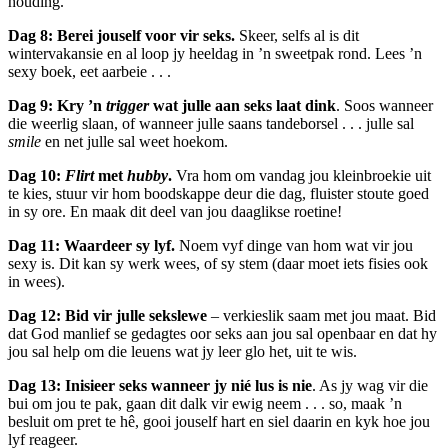
houding.
Dag 8: Berei jouself voor vir seks.
Skeer, selfs al is dit
wintervakansie en al loop jy heeldag in ’n sweetpak rond. Lees ’n
sexy boek, eet aarbeie . . .
Dag 9: Kry ’n
trigger
wat julle aan seks laat dink
. Soos wanneer
die weerlig slaan, of wanneer julle saans tandeborsel . . . julle sal
smile
en net julle sal weet hoekom.
Dag 10:
Flirt
met
hubby
.
Vra hom om vandag jou kleinbroekie uit
te kies, stuur vir hom boodskappe deur die dag, fluister stoute goed
in sy ore. En maak dit deel van jou daaglikse roetine!
Dag 11: Waardeer sy lyf.
Noem vyf dinge van hom wat vir jou
sexy is. Dit kan sy werk wees, of sy stem (daar moet iets fisies ook
in wees).
Dag 12: Bid vir julle sekslewe
– verkieslik saam met jou maat. Bid
dat God manlief se gedagtes oor seks aan jou sal openbaar en dat hy
jou sal help om die leuens wat jy leer glo het, uit te wis.
Dag 13: Inisieer seks wanneer jy nié lus is nie
. As jy wag vir die
bui om jou te pak, gaan dit dalk vir ewig neem . . . so, maak ’n
besluit om pret te hê, gooi jouself hart en siel daarin en kyk hoe jou
lyf reageer.