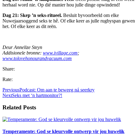
herhaal word nie. Op dié manier hou julle dinge opwindend!
Dag 21: Skep ’n seks-ritueel.
Besluit byvoorbeeld om elke
Nuwejaarsoggend seks te hê. Of elke keer as julle rugbyspan gewen
het. Of elke keer as dit reën.
Deur Annelize Steyn
Addisionele bronne:
www.ivillage.com
;
www.tolovehonourandvacuum.com
Share:
Rate:
Previous
Podcast: Om aan te beweeg ná seerkry
Next
Seks met ‘n hartmonitor?!
Related Posts
Temperamente: God se kleurvolle ontwerp vir jou huwelik