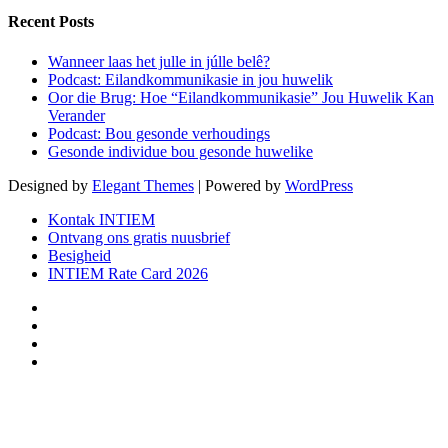
Recent Posts
Wanneer laas het julle in júlle belê?
Podcast: Eilandkommunikasie in jou huwelik
Oor die Brug: Hoe “Eilandkommunikasie” Jou Huwelik Kan
Verander
Podcast: Bou gesonde verhoudings
Gesonde individue bou gesonde huwelike
Designed by
Elegant Themes
| Powered by
WordPress
Kontak INTIEM
Ontvang ons gratis nuusbrief
Besigheid
INTIEM Rate Card 2026