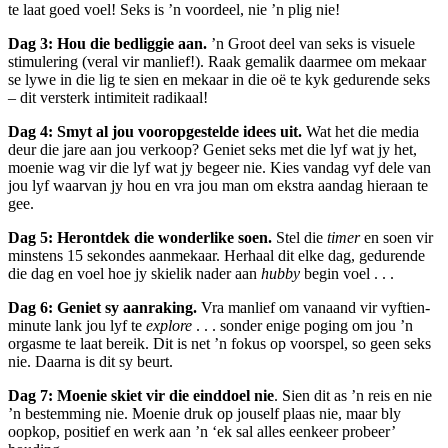
te laat goed voel! Seks is ’n voordeel, nie ’n plig nie!
Dag 3: Hou die bedliggie aan.
’n Groot deel van seks is visuele
stimulering (veral vir manlief!). Raak gemalik daarmee om mekaar
se lywe in die lig te sien en mekaar in die oë te kyk gedurende seks
– dit versterk intimiteit radikaal!
Dag 4: Smyt al jou vooropgestelde idees uit.
Wat het die media
deur die jare aan jou verkoop? Geniet seks met die lyf wat jy het,
moenie wag vir die lyf wat jy begeer nie. Kies vandag vyf dele van
jou lyf waarvan jy hou en vra jou man om ekstra aandag hieraan te
gee.
Dag 5: Herontdek die wonderlike soen.
Stel die
timer
en soen vir
minstens 15 sekondes aanmekaar. Herhaal dit elke dag, gedurende
die dag en voel hoe jy skielik nader aan
hubby
begin voel . . .
Dag 6: Geniet sy aanraking.
Vra manlief om vanaand vir vyftien-
minute lank jou lyf te
explore
. . . sonder enige poging om jou ’n
orgasme te laat bereik. Dit is net ’n fokus op voorspel, so geen seks
nie. Daarna is dit sy beurt.
Dag 7: Moenie skiet vir die einddoel nie
. Sien dit as ’n reis en nie
’n bestemming nie. Moenie druk op jouself plaas nie, maar bly
oopkop, positief en werk aan ’n ‘ek sal alles eenkeer probeer’