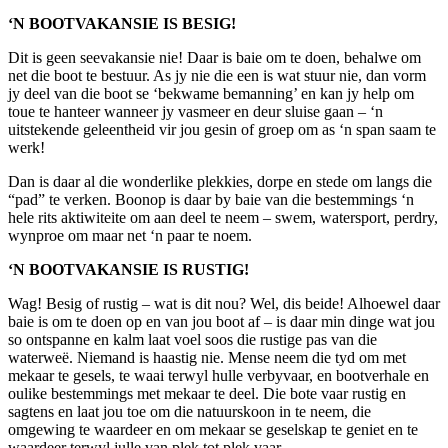
‘N BOOTVAKANSIE IS BESIG!
Dit is geen seevakansie nie! Daar is baie om te doen, behalwe om
net die boot te bestuur. As jy nie die een is wat stuur nie, dan vorm
jy deel van die boot se ‘bekwame bemanning’ en kan jy help om
toue te hanteer wanneer jy vasmeer en deur sluise gaan – ‘n
uitstekende geleentheid vir jou gesin of groep om as ‘n span saam te
werk!
Dan is daar al die wonderlike plekkies, dorpe en stede om langs die
“pad” te verken. Boonop is daar by baie van die bestemmings ‘n
hele rits aktiwiteite om aan deel te neem – swem, watersport, perdry,
wynproe om maar net ‘n paar te noem.
‘N BOOTVAKANSIE IS RUSTIG!
Wag! Besig of rustig – wat is dit nou? Wel, dis beide! Alhoewel daar
baie is om te doen op en van jou boot af – is daar min dinge wat jou
so ontspanne en kalm laat voel soos die rustige pas van die
waterweë. Niemand is haastig nie. Mense neem die tyd om met
mekaar te gesels, te waai terwyl hulle verbyvaar, en bootverhale en
oulike bestemmings met mekaar te deel. Die bote vaar rustig en
sagtens en laat jou toe om die natuurskoon in te neem, die
omgewing te waardeer en om mekaar se geselskap te geniet en te
waardeer terwyl julle van plek tot plek vaar.