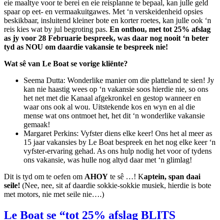
eie maaltye voor te berei en eie reisplanne te bepaal, kan julle geld
spaar op eet- en vermaakuitgawes. Met ‘n verskeidenheid opsies
beskikbaar, insluitend kleiner bote en korter roetes, kan julle ook ‘n
reis kies wat by jul begroting pas.
En onthou, met tot 25% afslag
as jy voor 28 Februarie bespreek, was daar nog nooit ‘n beter
tyd as NOU om daardie vakansie te bespreek nie!
Wat sê van Le Boat se vorige kliënte?
Seema Dutta: Wonderlike manier om die platteland te sien! Jy
kan nie haastig wees op ‘n vakansie soos hierdie nie, so ons
het net met die Kanaal afgekronkel en gestop wanneer en
waar ons ook al wou. Uitstekende kos en wyn en al die
mense wat ons ontmoet het, het dit ‘n wonderlike vakansie
gemaak!
Margaret Perkins: Vyfster diens elke keer! Ons het al meer as
15 jaar vakansies by Le Boat bespreek en het nog elke keer ‘n
vyfster-ervaring gehad. As ons hulp nodig het voor of tydens
ons vakansie, was hulle nog altyd daar met ‘n glimlag!
Dit is tyd om te oefen om
AHOY
te sê …! K
aptein, span daai
seile!
(Nee, nee, sit af daardie sokkie-sokkie musiek, hierdie is bote
met motors, nie met seile nie….)
Le Boat
se “tot 25% afslag BLITS