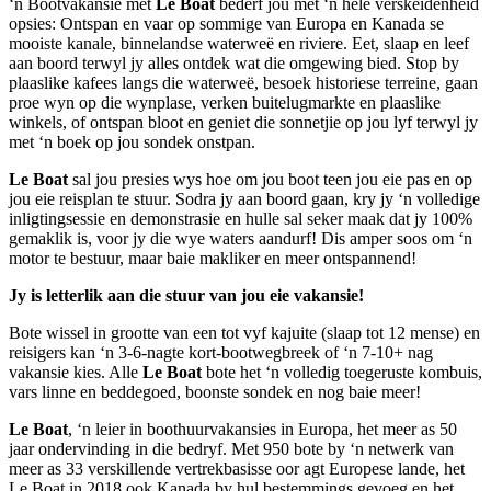
‘n Bootvakansie met
Le Boat
bederf jou met ‘n hele verskeidenheid
opsies: Ontspan en vaar op sommige van Europa en Kanada se
mooiste kanale, binnelandse waterweë en riviere. Eet, slaap en leef
aan boord terwyl jy alles ontdek wat die omgewing bied. Stop by
plaaslike kafees langs die waterweë, besoek historiese terreine, gaan
proe wyn op die wynplase, verken buitelugmarkte en plaaslike
winkels, of ontspan bloot en geniet die sonnetjie op jou lyf terwyl jy
met ‘n boek op jou sondek onstpan.
Le Boat
sal jou presies wys hoe om jou boot teen jou eie pas en op
jou eie reisplan te stuur. Sodra jy aan boord gaan, kry jy ‘n volledige
inligtingsessie en demonstrasie en hulle sal seker maak dat jy 100%
gemaklik is, voor jy die wye waters aandurf! Dis amper soos om ‘n
motor te bestuur, maar baie makliker en meer ontspannend!
Jy is letterlik aan die stuur van jou eie vakansie!
Bote wissel in grootte van een tot vyf kajuite (slaap tot 12 mense) en
reisigers kan ‘n 3-6-nagte kort-bootwegbreek of ‘n 7-10+ nag
vakansie kies. Alle
Le Boat
bote het ‘n volledig toegeruste kombuis,
vars linne en beddegoed, boonste sondek en nog baie meer!
Le Boat
, ‘n leier in boothuurvakansies in Europa, het meer as 50
jaar ondervinding in die bedryf. Met 950 bote by ‘n netwerk van
meer as 33 verskillende vertrekbasisse oor agt Europese lande, het
Le Boat in 2018 ook Kanada by hul bestemmings gevoeg en het