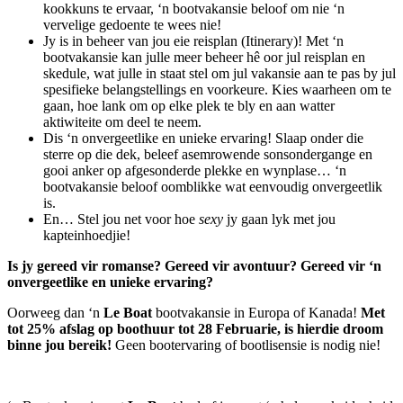
kookkuns te ervaar, ‘n bootvakansie beloof om nie ‘n
vervelige gedoente te wees nie!
Jy is in beheer van jou eie reisplan (Itinerary)! Met ‘n
bootvakansie kan julle meer beheer hê oor jul reisplan en
skedule, wat julle in staat stel om jul vakansie aan te pas by jul
spesifieke belangstellings en voorkeure. Kies waarheen om te
gaan, hoe lank om op elke plek te bly en aan watter
aktiwiteite om deel te neem.
Dis ‘n onvergeetlike en unieke ervaring! Slaap onder die
sterre op die dek, beleef asemrowende sonsondergange en
gooi anker op afgesonderde plekke en wynplase… ‘n
bootvakansie beloof oomblikke wat eenvoudig onvergeetlik
is.
En… Stel jou net voor hoe
sexy
jy gaan lyk met jou
kapteinhoedjie!
Is jy gereed vir romanse? Gereed vir avontuur? Gereed vir ‘n
onvergeetlike en unieke ervaring?
Oorweeg dan ‘n
Le Boat
bootvakansie in Europa of Kanada!
Met
tot 25% afslag op boothuur tot 28 Februarie, is hierdie droom
binne jou bereik!
Geen bootervaring of bootlisensie is nodig nie!