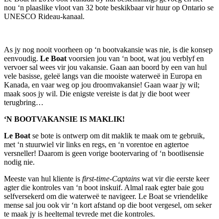
nou ‘n plaaslike vloot van 32 bote beskikbaar vir huur op Ontario se
UNESCO Rideau-kanaal.
As jy nog nooit voorheen op ‘n bootvakansie was nie, is die konsep
eenvoudig.
Le Boat
voorsien jou van ‘n boot, wat jou verblyf en
vervoer sal wees vir jou vakansie. Gaan aan boord by een van hul
vele basisse, geleë langs van die mooiste waterweë in Europa en
Kanada, en vaar weg op jou droomvakansie! Gaan waar jy wil;
maak soos jy wil. Die enigste vereiste is dat jy die boot weer
terugbring…
‘N BOOTVAKANSIE IS MAKLIK!
Le Boat
se bote is ontwerp om dit maklik te maak om te gebruik,
met ‘n stuurwiel vir links en regs, en ‘n vorentoe en agtertoe
versneller! Daarom is geen vorige bootervaring of ‘n bootlisensie
nodig nie.
Meeste van hul kliente is
first-time-Captains
wat vir die eerste keer
agter die kontroles van ‘n boot inskuif. Almal raak egter baie gou
selfversekerd om die waterweë te navigeer. Le Boat se vriendelike
mense sal jou ook vir ‘n kort afstand op die boot vergesel, om seker
te maak jy is heeltemal tevrede met die kontroles.