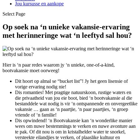
Jou kursusse en aankope
Select Page
Op soek na ‘n unieke vakansie-ervaring
met herinneringe wat ‘n leeftyd sal hou?
Hier is ‘n paar redes waarom jy ‘n unieke, one-of-a-kind,
bootvakansie moet oorweeg!
Dit hoort op almal se “bucket list”! Jy het geen lisensie of
vorige ervaring nodig nie!
Dis romanties! Met pragtige natuurskoon, rustige waters en
die privaatheid van jou eie boot, bied ‘n bootvakansie al die
bestanddele wat nodig is vir ‘n ontspannende en onvergeetlike
vakansie … gaan as ‘n paartjie, ‘n paar paartjies, ‘n groep
vriende of ‘n familie!
Dis opwindend! ‘n Bootvakansie kan ‘n wonderlike manier
wees om nuwe bestemmings te verken en nuwe avonture aan
te pak. Of dit nou is om in kristalhelder water te snorkel,
versteekte eilandjies te verken, of plaaslike kultuur en