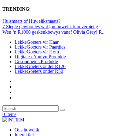
TRENDING:
Huismaats of Huweliksmaats?
7 Slegte gewoontes wat jou huwelik kan vernietig
Wen ‘n R1000 geskenkbewys vanaf Olivia Grey! R...
LekkeGoeters vir Haar
LekkeGoeters vir Paartjies
LekkeGoeters vir Hom
Digitale / Aanlyn Produkte
Gesondheids Produkte
LekkeGoeters onder R120
LekkeGoeters onder R50
0 Items
Ons huwelik
Interaktief