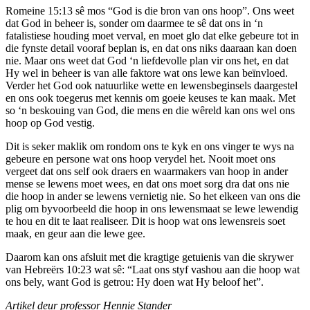
Romeine 15:13 sê mos “God is die bron van ons hoop”. Ons weet
dat God in beheer is, sonder om daarmee te sê dat ons in ‘n
fatalistiese houding moet verval, en moet glo dat elke gebeure tot in
die fynste detail vooraf beplan is, en dat ons niks daaraan kan doen
nie. Maar ons weet dat God ‘n liefdevolle plan vir ons het, en dat
Hy wel in beheer is van alle faktore wat ons lewe kan beïnvloed.
Verder het God ook natuurlike wette en lewensbeginsels daargestel
en ons ook toegerus met kennis om goeie keuses te kan maak. Met
so ‘n beskouing van God, die mens en die wêreld kan ons wel ons
hoop op God vestig.
Dit is seker maklik om rondom ons te kyk en ons vinger te wys na
gebeure en persone wat ons hoop verydel het. Nooit moet ons
vergeet dat ons self ook draers en waarmakers van hoop in ander
mense se lewens moet wees, en dat ons moet sorg dra dat ons nie
die hoop in ander se lewens vernietig nie. So het elkeen van ons die
plig om byvoorbeeld die hoop in ons lewensmaat se lewe lewendig
te hou en dit te laat realiseer. Dit is hoop wat ons lewensreis soet
maak, en geur aan die lewe gee.
Daarom kan ons afsluit met die kragtige getuienis van die skrywer
van Hebreërs 10:23 wat sê: “Laat ons styf vashou aan die hoop wat
ons bely, want God is getrou: Hy doen wat Hy beloof het”.
Artikel deur professor Hennie Stander