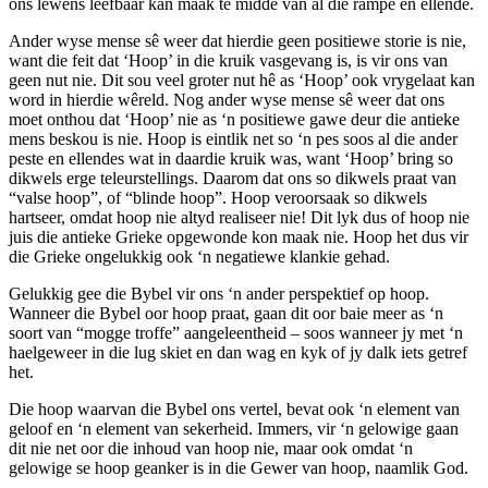
ons lewens leefbaar kan maak te midde van al die rampe en ellende.
Ander wyse mense sê weer dat hierdie geen positiewe storie is nie,
want die feit dat ‘Hoop’ in die kruik vasgevang is, is vir ons van
geen nut nie. Dit sou veel groter nut hê as ‘Hoop’ ook vrygelaat kan
word in hierdie wêreld. Nog ander wyse mense sê weer dat ons
moet onthou dat ‘Hoop’ nie as ‘n positiewe gawe deur die antieke
mens beskou is nie. Hoop is eintlik net so ‘n pes soos al die ander
peste en ellendes wat in daardie kruik was, want ‘Hoop’ bring so
dikwels erge teleurstellings. Daarom dat ons so dikwels praat van
“valse hoop”, of “blinde hoop”. Hoop veroorsaak so dikwels
hartseer, omdat hoop nie altyd realiseer nie! Dit lyk dus of hoop nie
juis die antieke Grieke opgewonde kon maak nie. Hoop het dus vir
die Grieke ongelukkig ook ‘n negatiewe klankie gehad.
Gelukkig gee die Bybel vir ons ‘n ander perspektief op hoop.
Wanneer die Bybel oor hoop praat, gaan dit oor baie meer as ‘n
soort van “mogge troffe” aangeleentheid – soos wanneer jy met ‘n
haelgeweer in die lug skiet en dan wag en kyk of jy dalk iets getref
het.
Die hoop waarvan die Bybel ons vertel, bevat ook ‘n element van
geloof en ‘n element van sekerheid. Immers, vir ‘n gelowige gaan
dit nie net oor die inhoud van hoop nie, maar ook omdat ‘n
gelowige se hoop geanker is in die Gewer van hoop, naamlik God.