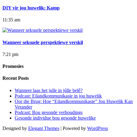
DIY vir jou huwelik: Kamp
11:35 am
Wanneer seksuele perspektiewe verskil
7:21 pm
Promosies
Recent Posts
Wanneer laas het julle in júlle belê?
Podcast: Eilandkommunikasie in jou huwelik
Oor die Brug: Hoe “Eilandkommunikasie” Jou Huwelik Kan
Verander
Podcast: Bou gesonde verhoudings
Gesonde individue bou gesonde huwelike
Designed by
Elegant Themes
| Powered by
WordPress