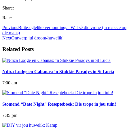
Share:
Rate:
Previous
Buite-egtelike verhoudings –Wat sê die vroue (in reaksie op
die mans)
Next
Ontwerp jul droom-huwelik!
Related Posts
Ndiza Lodge en Cabanas: ‘n Stukkie Paradys in St Lucia
7:00 am
Stomend “Date Night” Resepteboek: Die trope in jou tuin!
7:35 pm