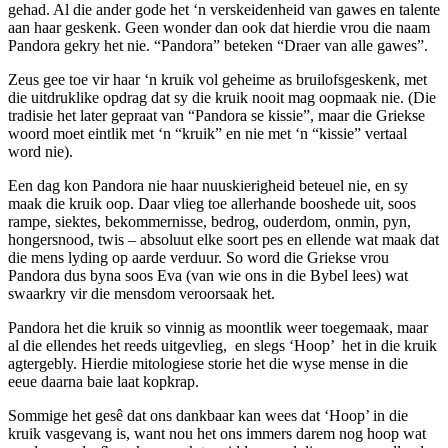
gehad. Al die ander gode het ‘n verskeidenheid van gawes en talente
aan haar geskenk. Geen wonder dan ook dat hierdie vrou die naam
Pandora gekry het nie. “Pandora” beteken “Draer van alle gawes”.
Zeus gee toe vir haar ‘n kruik vol geheime as bruilofsgeskenk, met
die uitdruklike opdrag dat sy die kruik nooit mag oopmaak nie. (Die
tradisie het later gepraat van “Pandora se kissie”, maar die Griekse
woord moet eintlik met ‘n “kruik” en nie met ‘n “kissie” vertaal
word nie).
Een dag kon Pandora nie haar nuuskierigheid beteuel nie, en sy
maak die kruik oop. Daar vlieg toe allerhande booshede uit, soos
rampe, siektes, bekommernisse, bedrog, ouderdom, onmin, pyn,
hongersnood, twis – absoluut elke soort pes en ellende wat maak dat
die mens lyding op aarde verduur. So word die Griekse vrou
Pandora dus byna soos Eva (van wie ons in die Bybel lees) wat
swaarkry vir die mensdom veroorsaak het.
Pandora het die kruik so vinnig as moontlik weer toegemaak, maar
al die ellendes het reeds uitgevlieg, en slegs ‘Hoop’ het in die kruik
agtergebly. Hierdie mitologiese storie het die wyse mense in die
eeue daarna baie laat kopkrap.
Sommige het gesê dat ons dankbaar kan wees dat ‘Hoop’ in die
kruik vasgevang is, want nou het ons immers darem nog hoop wat