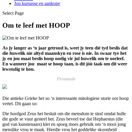
Jou kursusse en aankope
Select Page
Om te leef met HOOP
As jy langer as ‘n jaar getroud is, weet jy teen dié tyd beslis dat
die huwelik nie altyd maanskyn en rose is nie. In swaar tye het
jy en jou maat beslis hoop nodig vir jul huwelik om te oorleef.
En wanneer jou maat se hoop taan, is dit jóú taak om dit weer
lewendig te hou.
Promosie
Die antieke Grieke het so ‘n interessante mitologiese storie oor hoop
vertel. Dit gaan so:
Die hoofgod Zeus het besluit om die mensdom te straf omdat hulle
die gode se vuur gesteel het. Zeus beveel toe dat Hephaestus (die
god van kunstenaars) klei en spoeg moes gebruik om ‘n mooi jong
menslike vrou te maak. Hierdie vrou het goddelike skoonheid