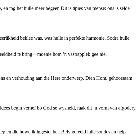
n tog het hulle meer begeer. Dit is tipies van mense: ons is selde
eerlikheid beklee was, was hulle in perfekte harmonie. Sodra hulle
rdeeldheid te bring—moenie hom ’n vastrapplek gee nie.
ewens en verhouding aan die Here onderwerp. Dien Hom, gehoorsaam
dees begin verhef bo God se wysheid, raak dit ’n vorm van afgodery.
 en die huwelik ingestel het. Bely gereeld julle sondes en help