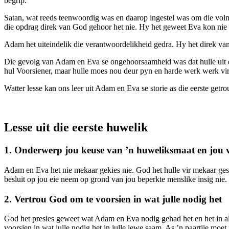
begrip.
Satan, wat reeds teenwoordig was en daarop ingestel was om die volm
die opdrag direk van God gehoor het nie. Hy het geweet Eva kon nie 
Adam het uiteindelik die verantwoordelikheid gedra. Hy het direk van
Die gevolg van Adam en Eva se ongehoorsaamheid was dat hulle uit die
hul Voorsiener, maar hulle moes nou deur pyn en harde werk werk vir
Watter lesse kan ons leer uit Adam en Eva se storie as die eerste getro
Lesse uit die eerste huwelik
1. Onderwerp jou keuse van ’n huweliksmaat en jou
Adam en Eva het nie mekaar gekies nie. God het hulle vir mekaar gesk
besluit op jou eie neem op grond van jou beperkte menslike insig nie
2. Vertrou God om te voorsien in wat julle nodig het
God het presies geweet wat Adam en Eva nodig gehad het en het in al 
voorsien in wat julle nodig het in julle lewe saam. As ’n paartjie moe