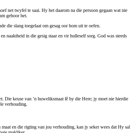
oef net twyfel te saai. Hy het daarom na die persoon gegaan wat nie
dam gehoor het.
de die slang toegelaat om gesag oor hom uit te oefen.
 naaktheid in die gesig staar en vir hulleself sorg. God was steeds
t. Die keuse van ’n huweliksmaat lê by die Here; jy moet nie hierdie
ele verhouding.
maat en die rigting van jou verhouding, kan jy seker wees dat Hy sal
baie makliker.