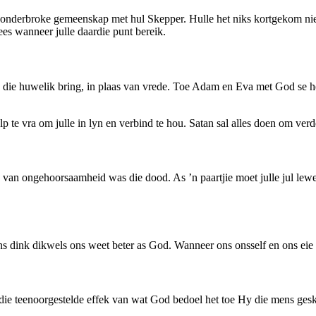
onderbroke gemeenskap met hul Skepper. Hulle het niks kortgekom nie, e
ees wanneer julle daardie punt bereik.
in die huwelik bring, in plaas van vrede. Toe Adam en Eva met God se h
lp te vra om julle in lyn en verbind te hou. Satan sal alles doen om ve
g van ongehoorsaamheid was die dood. As ’n paartjie moet julle jul l
dink dikwels ons weet beter as God. Wanneer ons onsself en ons eie i
e teenoorgestelde effek van wat God bedoel het toe Hy die mens geskep