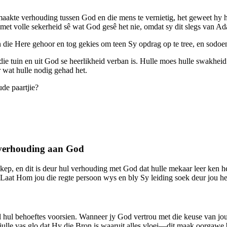
aakte verhouding tussen God en die mens te vernietig, het geweet hy h
met volle sekerheid sê wat God gesê het nie, omdat sy dit slegs van A
 die Here gehoor en tog gekies om teen Sy opdrag op te tree, en sodoen
 tuin en uit God se heerlikheid verban is. Hulle moes hulle swakheid en
 wat hulle nodig gehad het.
ude paartjie?
 verhouding aan God
ep, en dit is deur hul verhouding met God dat hulle mekaar leer ken he
. Laat Hom jou die regte persoon wys en bly Sy leiding soek deur jou h
hul behoeftes voorsien. Wanneer jy God vertrou met die keuse van jou 
t julle vas glo dat Hy die Bron is waaruit alles vloei—dit maak oorgawe 