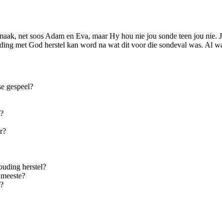
k, net soos Adam en Eva, maar Hy hou nie jou sonde teen jou nie. Jou f
uding met God herstel kan word na wat dit voor die sondeval was. Al wa
se gespeel?
k?
r?
ouding herstel?
e meeste?
k?