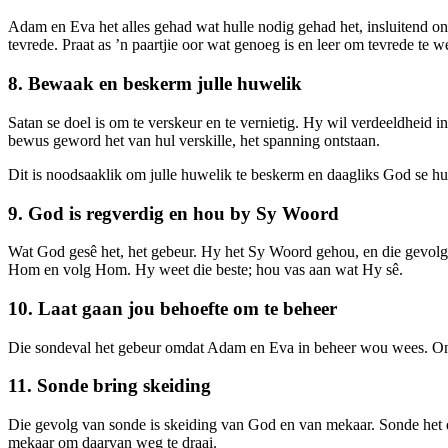
Adam en Eva het alles gehad wat hulle nodig gehad het, insluitend on
tevrede. Praat as ’n paartjie oor wat genoeg is en leer om tevrede te w
8. Bewaak en beskerm julle huwelik
Satan se doel is om te verskeur en te vernietig. Hy wil verdeeldheid 
bewus geword het van hul verskille, het spanning ontstaan.
Dit is noodsaaklik om julle huwelik te beskerm en daagliks God se hu
9. God is regverdig en hou by Sy Woord
Wat God gesê het, het gebeur. Hy het Sy Woord gehou, en die gevol
Hom en volg Hom. Hy weet die beste; hou vas aan wat Hy sê.
10. Laat gaan jou behoefte om te beheer
Die sondeval het gebeur omdat Adam en Eva in beheer wou wees. Ons 
11. Sonde bring skeiding
Die gevolg van sonde is skeiding van God en van mekaar. Sonde het di
mekaar om daarvan weg te draai.