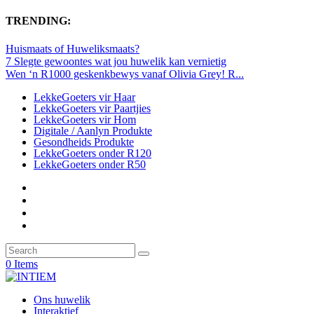
TRENDING:
Huismaats of Huweliksmaats?
7 Slegte gewoontes wat jou huwelik kan vernietig
Wen ‘n R1000 geskenkbewys vanaf Olivia Grey! R...
LekkeGoeters vir Haar
LekkeGoeters vir Paartjies
LekkeGoeters vir Hom
Digitale / Aanlyn Produkte
Gesondheids Produkte
LekkeGoeters onder R120
LekkeGoeters onder R50
0 Items
Ons huwelik
Interaktief