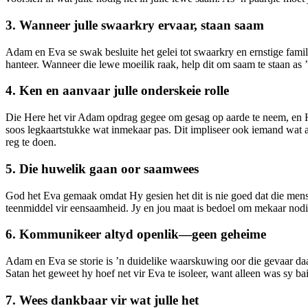
3. Wanneer julle swaarkry ervaar, staan saam
Adam en Eva se swak besluite het gelei tot swaarkry en ernstige famil
hanteer. Wanneer die lewe moeilik raak, help dit om saam te staan as ’n
4. Ken en aanvaar julle onderskeie rolle
Die Here het vir Adam opdrag gegee om gesag op aarde te neem, en H
soos legkaartstukke wat inmekaar pas. Dit impliseer ook iemand wat ak
reg te doen.
5. Die huwelik gaan oor saamwees
God het Eva gemaak omdat Hy gesien het dit is nie goed dat die mens a
teenmiddel vir eensaamheid. Jy en jou maat is bedoel om mekaar nodig 
6. Kommunikeer altyd openlik—geen geheime
Adam en Eva se storie is ’n duidelike waarskuwing oor die gevaar d
Satan het geweet hy hoef net vir Eva te isoleer, want alleen was sy ba
7. Wees dankbaar vir wat julle het