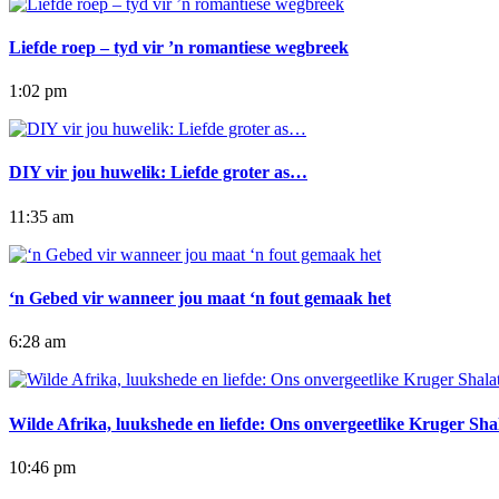
Liefde roep – tyd vir ’n romantiese wegbreek
1:02 pm
DIY vir jou huwelik: Liefde groter as…
11:35 am
‘n Gebed vir wanneer jou maat ‘n fout gemaak het
6:28 am
Wilde Afrika, luukshede en liefde: Ons onvergeetlike Kruger S
10:46 pm