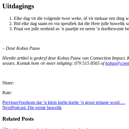
Uitdagings
Elke dag vir die volgende twee weke, sê vir mekaar een ding wa
Bid elke dag saam en vra spesifiek dat die Here julle huwelik s
Praat oor julle eenheid as ’n paartjie en neem ’n doelbewuste b
– Deur Kobus Pauw
Hierdie artikel is geskryf deur Kobus Pauw van Connection Impact. Ko
sessies. Kontak hom vir meer inligting: 079 515 8565 of
kobus@conne
Share:
Rate:
Previous
Voorkom dat ‘n klein kielie-kielie ‘n groot irritasie word….
Next
Podcast: Die eerste huwelik
Related Posts