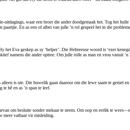
ie-uitdagings, waar een broer die ander doodgemaak het. Tog het hulle 
 paartjie. En as een of albei van julle ’n rol gespeel het in die proble
y het Eva geskep as sy ‘helper’. Die Hebreeuse woord is ‘ezer kenegdo
tief namens die ander optree. Om julle rolle as man en vrou vanuit ’n 
lleen is nie. Die huwelik gaan daaroor om die lewe saam te geniet en t
te hê en as ’n span te leef.
aarvan om besluite sonder mekaar te neem. Om oop en eerlik te wees—e
ie meer vatbaar vir misleiding.