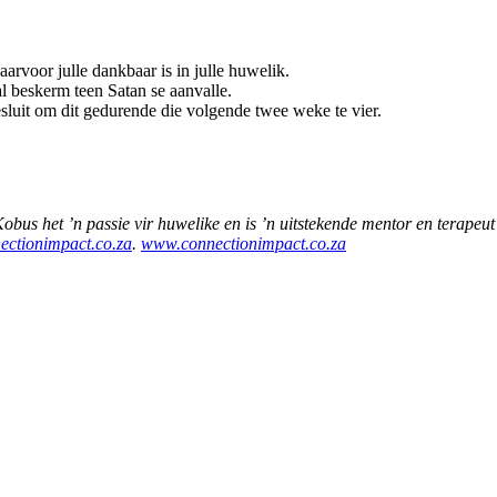
arvoor julle dankbaar is in julle huwelik.
al beskerm teen Satan se aanvalle.
esluit om dit gedurende die volgende twee weke te vier.
bus het ’n passie vir huwelike en is ’n uitstekende mentor en terapeut
ctionimpact.co.za
.
www.connectionimpact.co.za