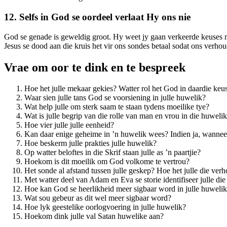
12. Selfs in God se oordeel verlaat Hy ons nie
God se genade is geweldig groot. Hy weet jy gaan verkeerde keuses maa
Jesus se dood aan die kruis het vir ons sondes betaal sodat ons verho
Vrae om oor te dink en te bespreek
Hoe het julle mekaar gekies? Watter rol het God in daardie keu
Waar sien julle tans God se voorsiening in julle huwelik?
Wat help julle om sterk saam te staan tydens moeilike tye?
Wat is julle begrip van die rolle van man en vrou in die huweli
Hoe vier julle julle eenheid?
Kan daar enige geheime in ’n huwelik wees? Indien ja, wannee
Hoe beskerm julle prakties julle huwelik?
Op watter beloftes in die Skrif staan julle as ’n paartjie?
Hoekom is dit moeilik om God volkome te vertrou?
Het sonde al afstand tussen julle geskep? Hoe het julle die verh
Met watter deel van Adam en Eva se storie identifiseer julle di
Hoe kan God se heerlikheid meer sigbaar word in julle huweli
Wat sou gebeur as dit wel meer sigbaar word?
Hoe lyk geestelike oorlogvoering in julle huwelik?
Hoekom dink julle val Satan huwelike aan?