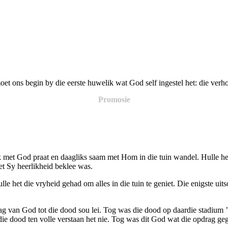
moet ons begin by die eerste huwelik wat God self ingestel het: die ve
Promosie
met God praat en daagliks saam met Hom in die tuin wandel. Hulle het
t Sy heerlikheid beklee was.
le het die vryheid gehad om alles in die tuin te geniet. Die enigste ui
 van God tot die dood sou lei. Tog was die dood op daardie stadium ’
die dood ten volle verstaan het nie. Tog was dit God wat die opdrag g