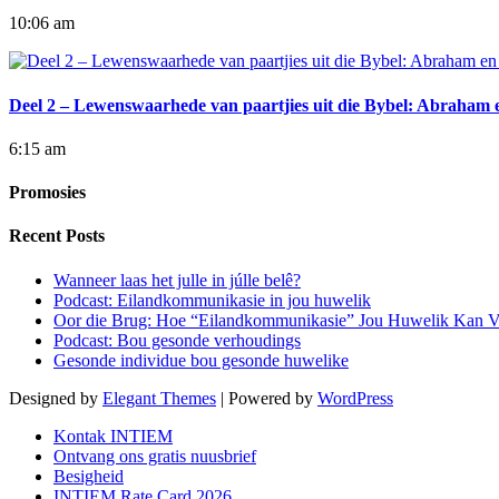
10:06 am
Deel 2 – Lewenswaarhede van paartjies uit die Bybel: Abraham 
6:15 am
Promosies
Recent Posts
Wanneer laas het julle in júlle belê?
Podcast: Eilandkommunikasie in jou huwelik
Oor die Brug: Hoe “Eilandkommunikasie” Jou Huwelik Kan V
Podcast: Bou gesonde verhoudings
Gesonde individue bou gesonde huwelike
Designed by
Elegant Themes
| Powered by
WordPress
Kontak INTIEM
Ontvang ons gratis nuusbrief
Besigheid
INTIEM Rate Card 2026