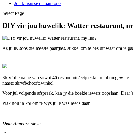
Jou kursusse en aankope
Select Page
DIY vir jou huwelik: Watter restaurant, my
As julle, soos die meeste paartjies, sukkel om te besluit waar om te ga
Skryf die name van sowat 40 restaurante/eetplekke in jul omgewing ne
naaste skryfbehoeftewinkel.
Voor jul volgende afspraak, kan jy die boekie iewers oopslaan. Daar’s 
Plak nou ’n kol om te wys julle was reeds daar.
Deur Annelize Steyn