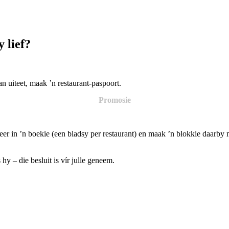
 lief?
an uiteet, maak ’n restaurant-paspoort.
Promosie
er in ’n boekie (een bladsy per restaurant) en maak ’n blokkie daarby 
hy – die besluit is vír julle geneem.