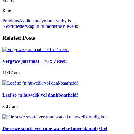
Share:
Rate:
Previous
As die honeymoon verby is…
Next
Priesterskap in ‘n moderne huwelik
Related Posts
Vergewe jou maat – 70 x 7 keer!
11:17 am
Leef só ‘n huwelik vol dankbaarheid!
8:47 am
Die sewe soorte vertroue wat elke huwelik nodig het