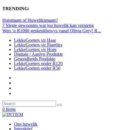
TRENDING:
Huismaats of Huweliksmaats?
7 Slegte gewoontes wat jou huwelik kan vernietig
Wen ‘n R1000 geskenkbewys vanaf Olivia Grey! R...
LekkeGoeters vir Haar
LekkeGoeters vir Paartjies
LekkeGoeters vir Hom
Digitale / Aanlyn Produkte
Gesondheids Produkte
LekkeGoeters onder R120
LekkeGoeters onder R50
0 Items
Ons huwelik
Interaktief