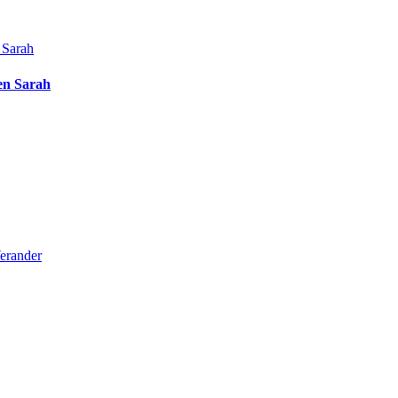
en Sarah
erander