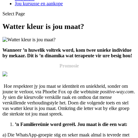
Jou kursusse en aankope
Select Page
Watter kleur is jou maat?
Wanneer ’n huwelik voltrek word, kom twee unieke individue
by mekaar. Dit is ’n dinamika wat terapeute vir ure besig hou!
Promosie
Hoe respekteer jy jou maat se identiteit en uniekheid, sonder om
joune te verloor, vra Phoebe Fox op die webtuiste
positive-way.com
.
Jy sien die kleurvolle verskille raak en onthou dat mense
verskillende verhoudingstyle het. Doen die volgende toets en stel
vas watter kleur is jou maat. Omkring die letter wat by elke groep
die sterkste tot jou maat spreek.
’n Familiereünie word gereël. Jou maat is die een wat:
a) Die WhatsApp-groepie stig en seker maak almal is tevrede met