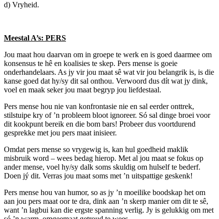
d) Vryheid.
Meestal A’s: PERS
Jou maat hou daarvan om in groepe te werk en is goed daarmee om
konsensus te hê en koalisies te skep. Pers mense is goeie
onderhandelaars. As jy vir jou maat sê wat vir jou belangrik is, is die
kanse goed dat hy/sy dit sal onthou. Verwoord dus dít wat jy dink,
voel en maak seker jou maat begryp jou liefdestaal.
Pers mense hou nie van konfrontasie nie en sal eerder onttrek,
stilstuipe kry of ’n probleem bloot ignoreer. Só sal dinge broei voor
dit kookpunt bereik en die bom bars! Probeer dus voortdurend
gesprekke met jou pers maat inisieer.
Omdat pers mense so vrygewig is, kan hul goedheid maklik
misbruik word – wees bedag hierop. Met al jou maat se fokus op
ander mense, voel hy/sy dalk soms skuldig om hulself te bederf.
Doen jý dit. Verras jou maat soms met ’n uitspattige geskenk!
Pers mense hou van humor, so as jy ’n moeilike boodskap het om
aan jou pers maat oor te dra, dink aan ’n skerp manier om dit te sê,
want ’n lagbui kan die ergste spanning verlig. Jy is gelukkig om met
só ’n warm, omgeemaat getroud te wees.