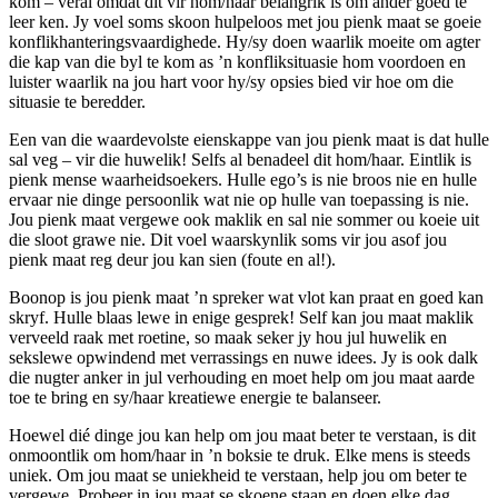
kom – veral omdat dit vir hom/haar belangrik is om ander goed te
leer ken. Jy voel soms skoon hulpeloos met jou pienk maat se goeie
konflikhanteringsvaardighede. Hy/sy doen waarlik moeite om agter
die kap van die byl te kom as ’n konfliksituasie hom voordoen en
luister waarlik na jou hart voor hy/sy opsies bied vir hoe om die
situasie te beredder.
Een van die waardevolste eienskappe van jou pienk maat is dat hulle
sal veg – vir die huwelik! Selfs al benadeel dit hom/haar. Eintlik is
pienk mense waarheidsoekers. Hulle ego’s is nie broos nie en hulle
ervaar nie dinge persoonlik wat nie op hulle van toepassing is nie.
Jou pienk maat vergewe ook maklik en sal nie sommer ou koeie uit
die sloot grawe nie. Dit voel waarskynlik soms vir jou asof jou
pienk maat reg deur jou kan sien (foute en al!).
Boonop is jou pienk maat ’n spreker wat vlot kan praat en goed kan
skryf. Hulle blaas lewe in enige gesprek! Self kan jou maat maklik
verveeld raak met roetine, so maak seker jy hou jul huwelik en
sekslewe opwindend met verrassings en nuwe idees. Jy is ook dalk
die nugter anker in jul verhouding en moet help om jou maat aarde
toe te bring en sy/haar kreatiewe energie te balanseer.
Hoewel dié dinge jou kan help om jou maat beter te verstaan, is dit
onmoontlik om hom/haar in ’n boksie te druk. Elke mens is steeds
uniek. Om jou maat se uniekheid te verstaan, help jou om beter te
vergewe. Probeer in jou maat se skoene staan en doen elke dag