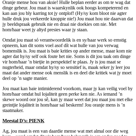
Oranje mense hou van aksie! Hulle beplan eerder as om te wag dat
dinge gebeur. Jou maat is waarskynlik ook hoogs kompeterend en
kan aan jou bly karring tot jy ontplof! (Hy/sy kom bloot nie agter
hulle druk jou verkeerde knoppie nie!) Jou maat hou nie daarvan dat
jy beeldspraak gebruik nie en draai nie doekies om nie. Met
hom/haar weet jy altyd presies waar jy staan.
Omdat jou maat só verantwoordelik is en sy/haar werk so ernstig
opneem, kan dit soms voel asof dít wat hulle van jou verwag
bomenslik is. Jou maat is baie krities op ander mense, maar kom nie
agter dat hy/sy self ook foute het nie. Soms is dit jou taak om dinge
vir hom/haar ’n bietjie in perspektief te plaas. Jy is jou maat se
nugterheid, maar omdat hy/sy so sensitief is, maak seker jy leer jou
maat dat ander mense ook menslik is en deel die kritiek wat jy moet
deel op ’n sagte manier.
Jou maat kan baie intimiderend voorkom, maar jy kan veilig voel by
hom/haar omdat hul lojaliteit geen perke ken nie. As iemand ’n
skewe woord oor jou sê, kan jy maar weet dat jou maat jou met elke
greintjie lojaliteit in hom/haar sal beskerm! Jou oranje mens is ’n
staatmaker.
Meestal D’s: PIENK
Ag, jou maat is een van daardie mense wat met almal oor die weg