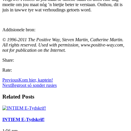
moeite om jou maat nóg ’n bietjie beter te verstaan. Onthou, dit is
juis in tawwe tye wat verhoudings getoets word.
Addisionele bron:
© 1996-2011 The Positive Way, Steven Martin, Catherine Martin.
All rights reserved. Used with permission, www.positive-way.com,
not for publication on the Internet.
Share:
Rate:
Previous
Kom hier, kaptein!
Next
Begroot só sonder rusies
Related Posts
INTIEM E-Tydskrif!
1:56 pm