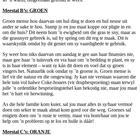
Meestal B’s: GROEN
Groen mense hou daarvan om hul ding te doen en hul neuse uit
ander se sake te hou. Stamp jy en jou maat koppe oor pligte in en
om die huis? Dit neem hom ’n ewigheid om die gras te sny, maar as
die grassnyer gebreek is, sal hy spring om dit reg te maak. Dit is
waarskynlik omdat hy dit geniet om sy vaardighede te gebruik.
Sy weer hou niks daarvan om aandag te gee aan haar finansies nie,
maar gee haar ’n tuinvurk en vra haar om ’n bedding te plant, en sy
is in haar element – want sy kán dit doen en voel dat sy groen
vingers het. Natuurlik ook omdat sy ’n groene is. Groen mense is
lief vir die natuur en die omgewing. Jy kan nie verstaan waarom die
hele tuin vol halwe Coke-houers (vir drupbesproeiing) staan terwyl
julle ’n ordentlike besproeiingstelsel kan bekostig nie, maar jou maat
het ’n hart vir herwinning.
As die hele familie kom kuier, sal jou maat alles in sy/haar vermoë
doen om seker te maak almal kom goed oor die weg. Groenes sal
enigiets doen om ’n rusie te vermy, maar vra hom/haar om jou te
help om ’n probleem op te los en hulle is dáár!
Meestal C’s: ORANJE