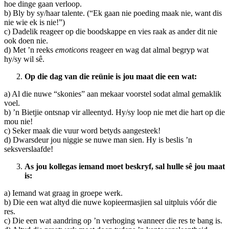
hoe dinge gaan verloop.
b) Bly by sy/haar talente. (“Ek gaan nie poeding maak nie, want dis
nie wie ek is nie!”)
c) Dadelik reageer op die boodskappe en vies raak as ander dit nie
ook doen nie.
d) Met ’n reeks
emoticons
reageer en wag dat almal begryp wat
hy/sy wil sê.
Op die dag van die reünie is jou maat die een wat:
a) Al die nuwe “skonies” aan mekaar voorstel sodat almal gemaklik
voel.
b) ’n Bietjie ontsnap vir alleentyd. Hy/sy loop nie met die hart op die
mou nie!
c) Seker maak die vuur word betyds aangesteek!
d) Dwarsdeur jou niggie se nuwe man sien. Hy is beslis ’n
seksverslaafde!
As jou kollegas iemand moet beskryf, sal hulle sê jou maat
is:
a) Iemand wat graag in groepe werk.
b) Die een wat altyd die nuwe kopieermasjien sal uitpluis vóór die
res.
c) Die een wat aandring op ’n verhoging wanneer die res te bang is.