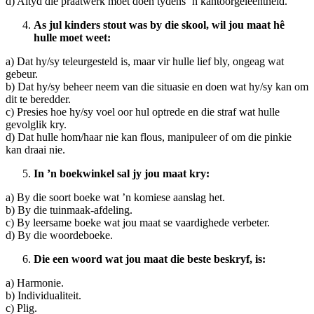
d) Altyd die praatwerk moet doen tydens ’n kantoorgeleentheid.
As jul kinders stout was by die skool, wil jou maat hê
hulle moet weet:
a) Dat hy/sy teleurgesteld is, maar vir hulle lief bly, ongeag wat
gebeur.
b) Dat hy/sy beheer neem van die situasie en doen wat hy/sy kan om
dit te beredder.
c) Presies hoe hy/sy voel oor hul optrede en die straf wat hulle
gevolglik kry.
d) Dat hulle hom/haar nie kan flous, manipuleer of om die pinkie
kan draai nie.
In ’n boekwinkel sal jy jou maat kry:
a) By die soort boeke wat ’n komiese aanslag het.
b) By die tuinmaak-afdeling.
c) By leersame boeke wat jou maat se vaardighede verbeter.
d) By die woordeboeke.
Die een woord wat jou maat die beste beskryf, is:
a) Harmonie.
b) Individualiteit.
c) Plig.