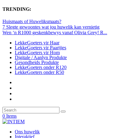
TRENDING:
Huismaats of Huweliksmaats?
7 Slegte gewoontes wat jou huwelik kan vernietig
Wen ‘n R1000 geskenkbewys vanaf Olivia Grey! R...
LekkeGoeters vir Haar
LekkeGoeters vir Paartjies
LekkeGoeters vir Hom
Digitale / Aanlyn Produkte
Gesondheids Produkte
LekkeGoeters onder R120
LekkeGoeters onder R50
0 Items
Ons huwelik
Interaktief