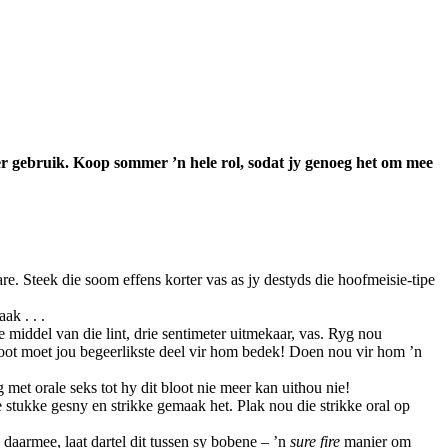
amer gebruik. Koop sommer ’n hele rol, sodat jy genoeg het om mee
are. Steek die soom effens korter vas as jy destyds die hoofmeisie-tipe
ak . . .
 middel van die lint, drie sentimeter uitmekaar, vas. Ryg nou
skoot moet jou begeerlikste deel vir hom bedek! Doen nou vir hom ’n
met orale seks tot hy dit bloot nie meer kan uithou nie!
ge stukke gesny en strikke gemaak het. Plak nou die strikke oral op
g daarmee, laat dartel dit tussen sy bobene – ’n
sure fire
manier om