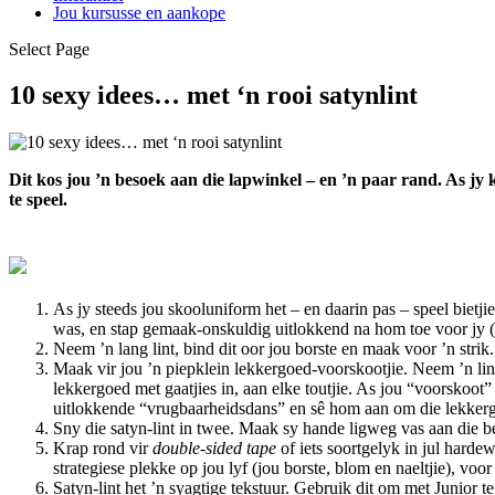
Jou kursusse en aankope
Select Page
10 sexy idees… met ‘n rooi satynlint
Dit kos jou ’n besoek aan die lapwinkel – en ’n paar rand. As jy 
te speel.
As jy steeds jou skooluniform het – en daarin pas – speel bietji
was, en stap gemaak-onskuldig uitlokkend na hom toe voor jy 
Neem ’n lang lint, bind dit oor jou borste en maak voor ’n stri
Maak vir jou ’n piepklein lekkergoed-voorskootjie. Neem ’n lint
lekkergoed met gaatjies in, aan elke toutjie. As jou “voorskoot
uitlokkende “vrugbaarheidsdans” en sê hom aan om die lekkergo
Sny die satyn-lint in twee. Maak sy hande ligweg vas aan die be
Krap rond vir
double-sided tape
of iets soortgelyk in jul harde
strategiese plekke op jou lyf (jou borste, blom en naeltjie), voo
Satyn-lint het ’n syagtige tekstuur. Gebruik dit om met Junior te