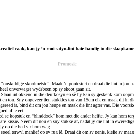
kreatief raak, kan jy ’n rooi satyn-lint baie handig in die slaapk
Promosie
e “onskuldige skoolmeisie”. Maak ’n poniestert en draai die lint in jou h
(heel onverwags) wydsbeen op sy skoot gaan sit.
k. Staan uitlokkend in die deurkosyn en sê hy kan sy geskenk kom oopma
 en tou. Sny ongeveer tien stukkies tou van 15cm elk en maak dit in die
” gereed is, bind dit om jou heupe en maak die lint agter vas. Die voor
ed af te eet.
d se kopstuk en “blinddoek” hom met die ander helfte. Jy kan hom terg 
ware-kissie. Neem dit nou en sny stukke af, nadat jy die lint in eweredi
r jy op die bed vir hom wag.
 speel terwyl manlief op sy rug lê. Draai dit om sy penis, kielie sy maa