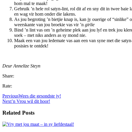
hom mal te maak!
Gebruik ’n hele rol satyn-lint, rol dit af en sny dit in twee bai
en wag vir hom onder die lakens.
As jou begroting ’n bietjie knap is, kan jy ouerige of “sinlike”
weerskante van jou broekie vas vir ’n
girlie
Bind ’n lint vas om ’n geheime plek aan jou lyf en trek jou kle
soek – met niks anders as sy mond nie.
Maak een van jou ledemate vas aan een van syne met die satyn
posisies te ontdek!
Deur Annelize Steyn
Share:
Rate:
Previous
Wees die gesondste jy!
Next
’n Vrou wil dit hoor!
Related Posts