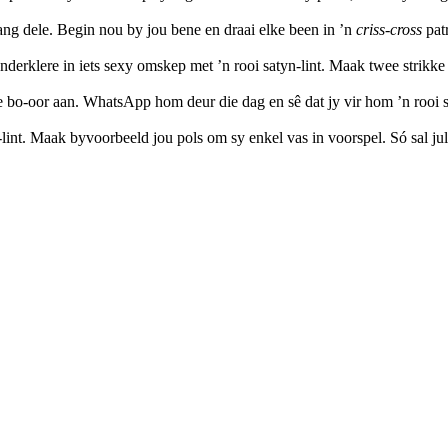
e lang dele. Begin nou by jou bene en draai elke been in ’n
criss-cross
patr
 onderklere in iets sexy omskep met ’n rooi satyn-lint. Maak twee strikk
re bo-oor aan. WhatsApp hom deur die dag en sê dat jy vir hom ’n rooi s
-lint. Maak byvoorbeeld jou pols om sy enkel vas in voorspel. Só sal