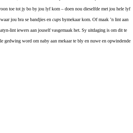
oon toe tot jy bo by jou lyf kom – doen nou dieselfde met jou hele lyf
e waar jou bra se bandjies en
cups
bymekaar kom. Of maak ’n lint aan
atyn-lint iewers aan jouself vasgemaak het. Sy uitdaging is om dit te
 julle gedwing word om naby aan mekaar te bly en nuwe en opwindende