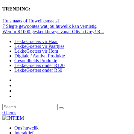
TRENDING:
Huismaats of Huweliksmaats?
7 Slegte gewoontes wat jou huwelik kan vernietig
Wen ‘n R1000 geskenkbewys vanaf Olivia Grey! R...
LekkeGoeters vir Haar
LekkeGoeters vir Paartjies
LekkeGoeters vir Hom
Digitale / Aanlyn Produkte
Gesondheids Produkte
LekkeGoeters onder R120
LekkeGoeters onder R50
0 Items
Ons huwelik
Interaktief