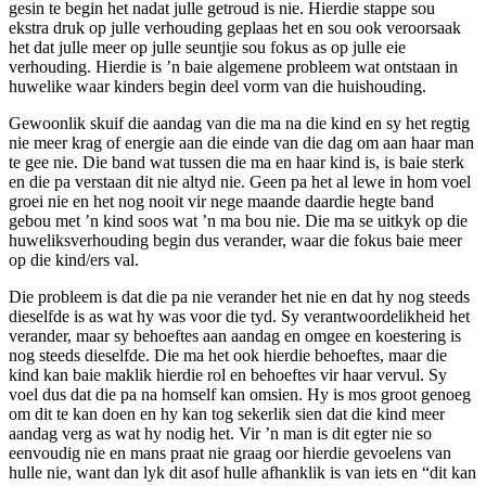
gesin te begin het nadat julle getroud is nie. Hierdie stappe sou
ekstra druk op julle verhouding geplaas het en sou ook veroorsaak
het dat julle meer op julle seuntjie sou fokus as op julle eie
verhouding. Hierdie is ’n baie algemene probleem wat ontstaan in
huwelike waar kinders begin deel vorm van die huishouding.
Gewoonlik skuif die aandag van die ma na die kind en sy het regtig
nie meer krag of energie aan die einde van die dag om aan haar man
te gee nie. Die band wat tussen die ma en haar kind is, is baie sterk
en die pa verstaan dit nie altyd nie. Geen pa het al lewe in hom voel
groei nie en het nog nooit vir nege maande daardie hegte band
gebou met ’n kind soos wat ’n ma bou nie. Die ma se uitkyk op die
huweliksverhouding begin dus verander, waar die fokus baie meer
op die kind/ers val.
Die probleem is dat die pa nie verander het nie en dat hy nog steeds
dieselfde is as wat hy was voor die tyd. Sy verantwoordelikheid het
verander, maar sy behoeftes aan aandag en omgee en koestering is
nog steeds dieselfde. Die ma het ook hierdie behoeftes, maar die
kind kan baie maklik hierdie rol en behoeftes vir haar vervul. Sy
voel dus dat die pa na homself kan omsien. Hy is mos groot genoeg
om dit te kan doen en hy kan tog sekerlik sien dat die kind meer
aandag verg as wat hy nodig het. Vir ’n man is dit egter nie so
eenvoudig nie en mans praat nie graag oor hierdie gevoelens van
hulle nie, want dan lyk dit asof hulle afhanklik is van iets en “dit kan