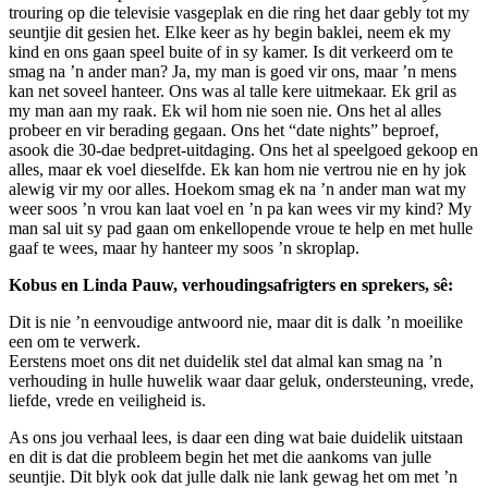
trouring op die televisie vasgeplak en die ring het daar gebly tot my
seuntjie dit gesien het. Elke keer as hy begin baklei, neem ek my
kind en ons gaan speel buite of in sy kamer. Is dit verkeerd om te
smag na ’n ander man? Ja, my man is goed vir ons, maar ’n mens
kan net soveel hanteer. Ons was al talle kere uitmekaar. Ek gril as
my man aan my raak. Ek wil hom nie soen nie. Ons het al alles
probeer en vir berading gegaan. Ons het “date nights” beproef,
asook die 30-dae bedpret-uitdaging. Ons het al speelgoed gekoop en
alles, maar ek voel dieselfde. Ek kan hom nie vertrou nie en hy jok
alewig vir my oor alles. Hoekom smag ek na ’n ander man wat my
weer soos ’n vrou kan laat voel en ’n pa kan wees vir my kind? My
man sal uit sy pad gaan om enkellopende vroue te help en met hulle
gaaf te wees, maar hy hanteer my soos ’n skroplap.
Kobus en Linda Pauw, verhoudingsafrigters en sprekers, sê:
Dit is nie ’n eenvoudige antwoord nie, maar dit is dalk ’n moeilike
een om te verwerk.
Eerstens moet ons dit net duidelik stel dat almal kan smag na ’n
verhouding in hulle huwelik waar daar geluk, ondersteuning, vrede,
liefde, vrede en veiligheid is.
As ons jou verhaal lees, is daar een ding wat baie duidelik uitstaan
en dit is dat die probleem begin het met die aankoms van julle
seuntjie. Dit blyk ook dat julle dalk nie lank gewag het om met ’n