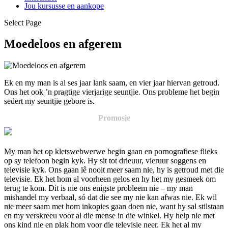
Jou kursusse en aankope
Select Page
Moedeloos en afgerem
Ek en my man is al ses jaar lank saam, en vier jaar hiervan getroud.
Ons het ook ’n pragtige vierjarige seuntjie. Ons probleme het begin
sedert my seuntjie gebore is.
Promosie
My man het op kletswebwerwe begin gaan en pornografiese flieks
op sy telefoon begin kyk. Hy sit tot drieuur, vieruur soggens en
televisie kyk. Ons gaan lê nooit meer saam nie, hy is getroud met die
televisie. Ek het hom al voorheen gelos en hy het my gesmeek om
terug te kom. Dit is nie ons enigste probleem nie – my man
mishandel my verbaal, só dat die see my nie kan afwas nie. Ek wil
nie meer saam met hom inkopies gaan doen nie, want hy sal stilstaan
en my verskreeu voor al die mense in die winkel. Hy help nie met
ons kind nie en plak hom voor die televisie neer. Ek het al my