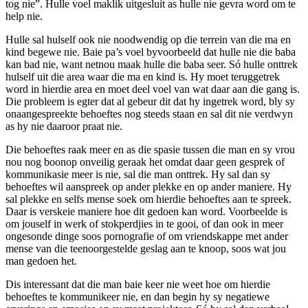
tog nie”. Hulle voel maklik uitgesluit as hulle nie gevra word om te
help nie.
Hulle sal hulself ook nie noodwendig op die terrein van die ma en
kind begewe nie. Baie pa’s voel byvoorbeeld dat hulle nie die baba
kan bad nie, want netnou maak hulle die baba seer. Só hulle onttrek
hulself uit die area waar die ma en kind is. Hy moet teruggetrek
word in hierdie area en moet deel voel van wat daar aan die gang is.
Die probleem is egter dat al gebeur dit dat hy ingetrek word, bly sy
onaangespreekte behoeftes nog steeds staan en sal dit nie verdwyn
as hy nie daaroor praat nie.
Die behoeftes raak meer en as die spasie tussen die man en sy vrou
nou nog boonop onveilig geraak het omdat daar geen gesprek of
kommunikasie meer is nie, sal die man onttrek. Hy sal dan sy
behoeftes wil aanspreek op ander plekke en op ander maniere. Hy
sal plekke en selfs mense soek om hierdie behoeftes aan te spreek.
Daar is verskeie maniere hoe dit gedoen kan word. Voorbeelde is
om jouself in werk of stokperdjies in te gooi, of dan ook in meer
ongesonde dinge soos pornografie of om vriendskappe met ander
mense van die teenoorgestelde geslag aan te knoop, soos wat jou
man gedoen het.
Dis interessant dat die man baie keer nie weet hoe om hierdie
behoeftes te kommunikeer nie, en dan begin hy sy negatiewe