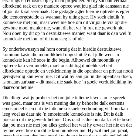
ervarings en emosies op sy maat projekteer. Só hy sal dan verbaal
afbrekend raak en op maniere optree wat jou glad nie aanstaan nie
of jou dalk sal seermaak. Die gedagte agter hierdie optrede is egter
die teenoorgestelde as waaraan hy uiting gee. Hy soek eintlik ’n
konneksie met jou, maar weet nie hoe om dit vir jou te vra op die
gewone mooi manier nie, want dit het vir ’n ruk nie gewerk nie.
Nou doen hy dit op ’n destruktiewe manier, want daar is dan wel ’n
konneksie met jou, of dit nou sleg is of nie.
Sy onderbewussyn sal hom oortuig dat in hierdie destruktiewe
kommunikasie die moontlikheid opgesluit lê dat julle weer ’n
konneksie kan hê soos in die begin. Alhoewel dit moontlik sy
optrede kan verduidelik, moet ons dit tog duidelik stel dat
afbrekende optrede en verkleinering in die openbaar en privaat nooit
geregverdig kan word nie. Dit wat hy aan jou in die openbaar doen,
is onaanvaarbaar – dit maak nie saak hoe ’n goeie verduideliking hy
daarvoor het nie.
Die dinge wat jy probeer het om julle intieme lewe aan te spreek
was goed, maar ons is van mening dat sy behoefte dalk eerstens
emosioneel is en dat die intieme seksuele verhouding vir hom kan
leeg voel as daar nie ’n emosionele konneksie is nie. Dit is dalk
hoekom dit nie gewerk het nie. Ons raad is dus om dalk net te besef
dat jou man nie met jou alles gedeel het wat hy ervaar het nie en dat
hy nie weet hoe om dit te kommunikeer nie. Hy wil met jou praat,
maar het geen idee hoe om dit te doen nie en daar is nie veiligheid