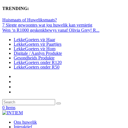
TRENDING:
Huismaats of Huweliksmaats?
7 Slegte gewoontes wat jou huwelik kan vernietig
Wen ‘n R1000 geskenkbewys vanaf Olivia Grey! R...
LekkeGoeters vir Haar
LekkeGoeters vir Paartjies
LekkeGoeters vir Hom
Digitale / Aanlyn Produkte
Gesondheids Produkte
LekkeGoeters onder R120
LekkeGoeters onder R50
0 Items
Ons huwelik
Interaktief