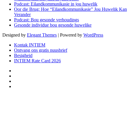
Podcast: Eilandkommunikasie in jou huwelik
Oor die Brug: Hoe “Eilandkommunikasie” Jou Huwelik Kan
Verander
Podcast: Bou gesonde verhoudings
Gesonde individue bou gesonde huwelike
Designed by
Elegant Themes
| Powered by
WordPress
Kontak INTIEM
Ontvang ons gratis nuusbrief
Besigheid
INTIEM Rate Card 2026