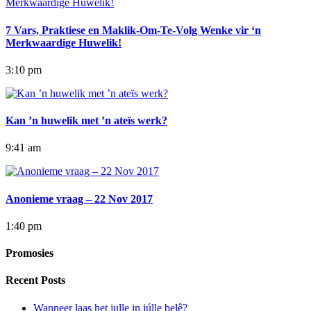
7 Vars, Praktiese en Maklik-Om-Te-Volg Wenke vir ‘n
Merkwaardige Huwelik!
3:10 pm
Kan ’n huwelik met ’n ateïs werk?
9:41 am
Anonieme vraag – 22 Nov 2017
1:40 pm
Promosies
Recent Posts
Wanneer laas het julle in júlle belê?