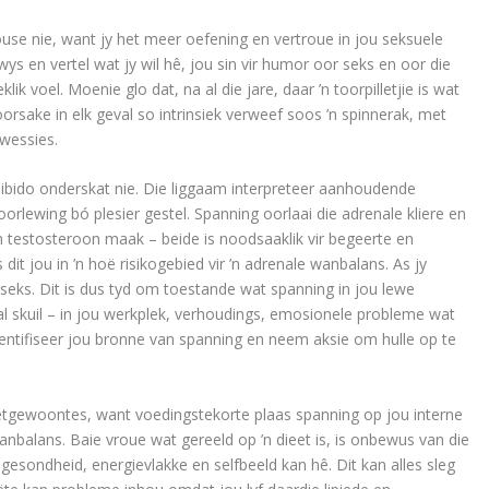
se nie, want jy het meer oefening en vertroue in jou seksuele
s en vertel wat jy wil hê, jou sin vir humor oor seks en oor die
k voel. Moenie glo dat, na al die jare, daar ’n toorpilletjie is wat
orsake in elk geval so intrinsiek verweef soos ’n spinnerak, met
wessies.
libido onderskat nie. Die liggaam interpreteer aanhoudende
lewing bó plesier gestel. Spanning oorlaai die adrenale kliere en
testosteroon maak – beide is noodsaaklik vir begeerte en
 dit jou in ’n hoë risikogebied vir ’n adrenale wanbalans. As jy
r seks. Dit is dus tyd om toestande wat spanning in jou lewe
l skuil – in jou werkplek, verhoudings, emosionele probleme wat
entifiseer jou bronne van spanning en neem aksie om hulle op te
etgewoontes, want voedingstekorte plaas spanning op jou interne
anbalans. Baie vroue wat gereeld op ’n dieet is, is onbewus van die
e gesondheid, energievlakke en selfbeeld kan hê. Dit kan alles sleg