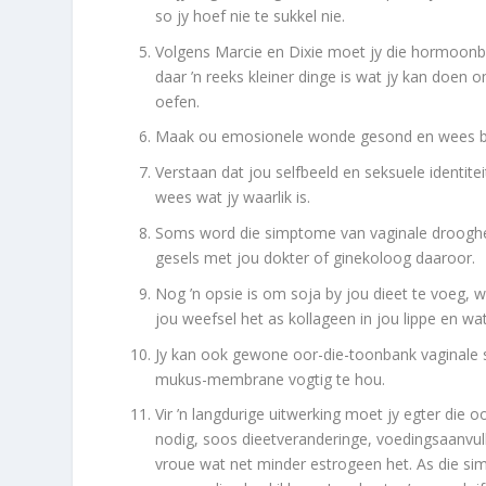
so jy hoef nie te sukkel nie.
Volgens Marcie en Dixie moet jy die hormoonb
daar ’n reeks kleiner dinge is wat jy kan doen 
oefen.
Maak ou emosionele wonde gesond en wees bewus
Verstaan dat jou selfbeeld en seksuele identite
wees wat jy waarlik is.
Soms word die simptome van vaginale droogheid
gesels met jou dokter of ginekoloog daaroor.
Nog ’n opsie is om soja by jou dieet te voeg, 
jou weefsel het as kollageen in jou lippe en wat
Jy kan ook gewone oor-die-toonbank vaginale 
mukus-membrane vogtig te hou.
Vir ’n langdurige uitwerking moet jy egter die
nodig, soos dieetveranderinge, voedingsaanvul
vroue wat net minder estrogeen het. As die sim