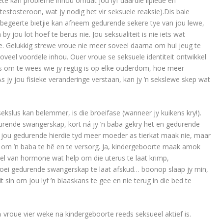
iëte kan probleme inhou omdat jou lyf daardie lipiede en
stosteroon, wat jy nodig het vir seksuele reaksie).Dis baie
 begeerte bietjie kan afneem gedurende sekere tye van jou lewe,
 by jou lot hoef te berus nie. Jou seksualiteit is nie iets wat
we. Gelukkig strewe vroue nie meer soveel daarna om hul jeug te
veel voordele inhou. Ouer vroue se seksuele identiteit ontwikkel
is om te wees wie jy regtig is op elke ouderdom, hoe meer
 As jy jou fisieke veranderinge verstaan, kan jy ’n sekslewe skep wat
slus kan belemmer, is die broeifase (wanneer jy kuikens kry!).
rende swangerskap, kort ná jy ’n baba gekry het en gedurende
t jou gedurende hierdie tyd meer moeder as tierkat maak nie, maar
om ’n baba te hê en te versorg. Ja, kindergeboorte maak amok
oel van hormone wat help om die uterus te laat krimp,
roei gedurende swangerskap te laat afskud… boonop slaap jy min,
it sin om jou lyf ’n blaaskans te gee en nie terug in die bed te
% vroue vier weke na kindergeboorte reeds seksueel aktief is.