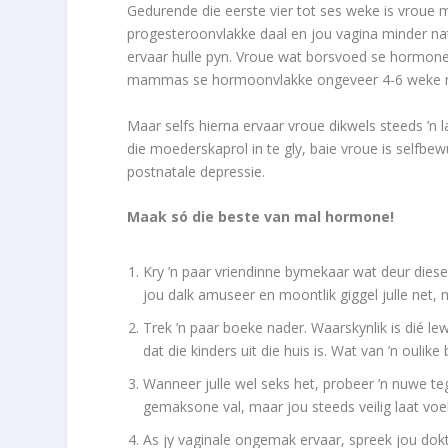
Gedurende die eerste vier tot ses weke is vroue
progesteroonvlakke daal en jou vagina minder nat
ervaar hulle pyn. Vroue wat borsvoed se hormone 
mammas se hormoonvlakke ongeveer 4-6 weke na 
Maar selfs hierna ervaar vroue dikwels steeds ’n 
die moederskaprol in te gly, baie vroue is selfbe
postnatale depressie.
Maak só die beste van mal hormone!
Kry ’n paar vriendinne bymekaar wat deur dies
jou dalk amuseer en moontlik giggel julle net, 
Trek ’n paar boeke nader. Waarskynlik is dié le
dat die kinders uit die huis is. Wat van ’n oulik
Wanneer julle wel seks het, probeer ’n nuwe te
gemaksone val, maar jou steeds veilig laat voel
As jy vaginale ongemak ervaar, spreek jou dokt