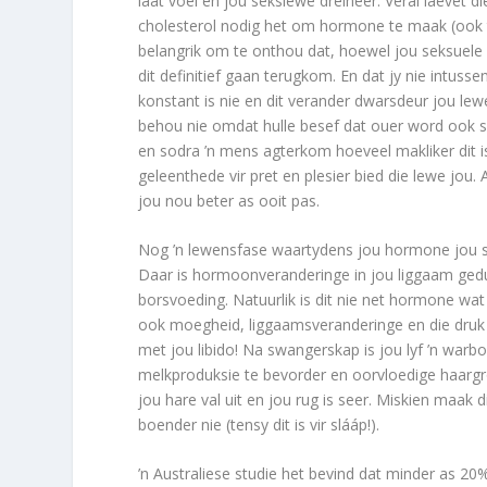
laat voel en jou sekslewe dreineer. Veral laevet d
cholesterol nodig het om hormone te maak (ook te
belangrik om te onthou dat, hoewel jou seksuele
dit definitief gaan terugkom. En dat jy nie intussen
konstant is nie en dit verander dwarsdeur jou le
behou nie omdat hulle besef dat ouer word ook so
en sodra ’n mens agterkom hoeveel makliker dit 
geleenthede vir pret en plesier bied die lewe jou.
jou nou beter as ooit pas.
Nog ’n lewensfase waartydens jou hormone jou sek
Daar is hormoonveranderinge in jou liggaam gedu
borsvoeding. Natuurlik is dit nie net hormone wa
ook moegheid, liggaamsveranderinge en die druk 
met jou libido! Na swangerskap is jou lyf ’n warb
melkproduksie te bevorder en oorvloedige haarg
jou hare val uit en jou rug is seer. Miskien maak d
boender nie (tensy dit is vir slááp!).
’n Australiese studie het bevind dat minder as 20