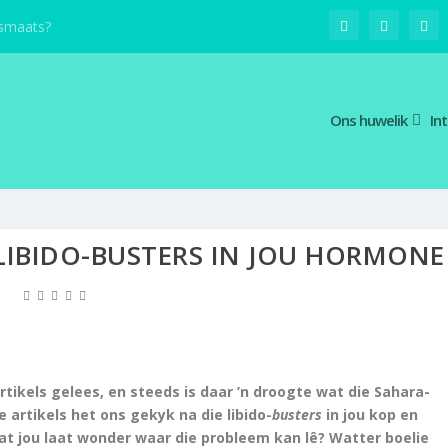
smaats?
Ons huwelik
In
: LIBIDO-BUSTERS IN JOU HORMONE
artikels gelees, en steeds is daar ’n droogte wat die Sahara-
e artikels het ons gekyk na die libido-
busters
in jou kop en
Wat jou laat wonder waar die probleem kan lê? Watter boelie