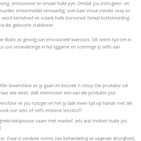
 moeg, emosioneel en ervaar hulle pyn. Omdat jou estrogeen- en
uurlike smeermiddel vervaardig, voel baie vroue minder sexy en
word beïnvloed vir solank hulle borsvoed, terwyl bottelvoeding-
die geboorte stabiliseer.
lae libido as gevolg van emosionele kwessies. Dit neem tyd om in
wus oor veranderinge in hul liggame en sommige ly selfs aan
elfde lewensfase as jy gaan en besoek ’n
classy
Die produkte sal
maar wie weet, dalk interesseer een van die produkte jou!
wensfase vir jou rustiger en het jy dalk meer tyd op hande met dié
e boek oor seks of selfs erotiese leesstof?
gniek/seksposisie saam met manlief. Iets wat miskien buite jou
.
er. Daar is verskeie vorms van behandeling vir vaginale droogheid,