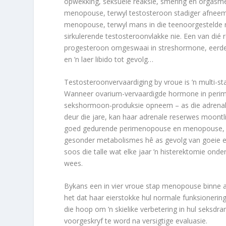
opwekking, seksuele reaksie, smering en orgasme)
menopouse, terwyl testosteroon stadiger afneem. 
menopouse, terwyl mans in die teenoorgestelde r
sirkulerende testosteroonvlakke nie. Een van dié
progesteroon omgeswaai in streshormone, eerder
en ’n laer libido tot gevolg…
Testosteroonvervaardiging by vroue is ’n multi-sta
Wanneer ovarium-vervaardigde hormone in perim
sekshormoon-produksie opneem – as die adrenale 
deur die jare, kan haar adrenale reserwes moont
goed gedurende perimenopouse en menopouse, met
gesonder metabolismes hê as gevolg van goeie ee
soos die talle wat elke jaar ’n histerektomie ond
wees.
Bykans een in vier vroue stap menopouse binne a
het dat haar eierstokke hul normale funksionerin
die hoop om ’n skielike verbetering in hul seksdr
voorgeskryf te word na versigtige evaluasie.