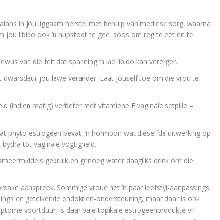
alans in jou liggaam herstel met behulp van mediese sorg, waarna
om jou libido ook ’n hupstoot te gee, soos om reg te eet en te
 van die feit dat spanning ’n lae libido kan vererger.
it dwarsdeur jou lewe verander. Laat jouself toe om die vrou te
 (indien matig) verbeter met vitamiene E vaginale setpille –
wat phyto-estrogeen bevat, ’n hormoon wat dieselfde uitwerking op
 bydra tot vaginale vogtigheid.
smeermiddels gebruik en genoeg water daagliks drink om die
 oorsake aanspreek. Sommige vroue het ’n paar leefstyl-aanpassings
lings en geteikende endokrien-ondersteuning, maar daar is ook
ptome voortduur, is daar baie topikale estrogeenprodukte vir