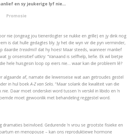
 manlief en sy jeukerige lyf nie…
Promosie
loor nie (ongeag jou tienerdogter se nukke en grille) en jy dink nog
m is dat hulle gedagtes bly. Jy het die wyn vir die pyn verminder,
trap daardie
treadmill
dat hy hoes! Maar steeds, wanneer manlief
at jy onsensitief uitkry: “Vanaand is selfhelp, liefie. Ek wil bietjie
die hele huisgesin loop op eiers nie… waar kan die probleem lê?
r algaande af, namate die lewenseise wat aan getroudes gestel
nder in hul boek
A-Z van Seks
. “Maar solank die kwaliteit van die
ik nie. Daar moet onderskei word tussen ’n verskil in libido en ’n
noemde moet gewoonlik met behandeling reggestel word.
 dramaties beïnvloed. Gedurende ’n vrou se grootste fisieke en
tpartum en menopouse – kan ons reproduktiewe hormone