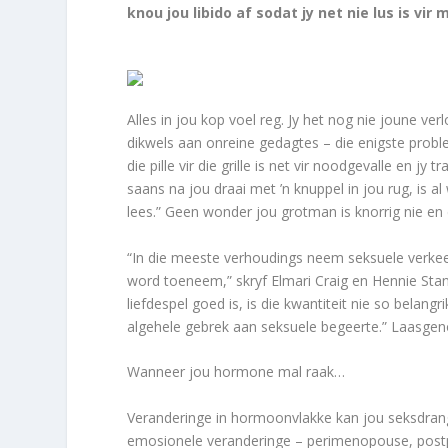
knou jou libido af sodat jy net nie lus is vir
Alles in jou kop voel reg. Jy het nog nie joune ver
dikwels aan onreine gedagtes – die enigste problee
die pille vir die grille is net vir noodgevalle en jy 
saans na jou draai met ’n knuppel in jou rug, is al w
lees.” Geen wonder jou grotman is knorrig nie en 
“In die meeste verhoudings neem seksuele verkee
word toeneem,” skryf Elmari Craig en Hennie Sta
liefdespel goed is, is die kwantiteit nie so belangr
algehele gebrek aan seksuele begeerte.” Laasge
Wanneer jou hormone mal raak…
Veranderinge in hormoonvlakke kan jou seksdrang
emosionele veranderinge – perimenopouse, pos