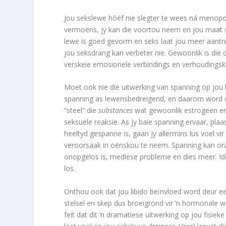
Jou sekslewe hóéf nie slegter te wees ná menopou
vermoëns, jy kan die voortou neem en jou maat wy
lewe is goed gevorm en seks laat jou meer aantrekli
jou seksdrang kan verbeter nie. Gewoonlik is die o
verskeie emosionele verbindings en verhoudingsk
Moet ook nie die uitwerking van spanning op jou 
spanning as lewensbedreigend, en daarom word oor
“steel” die
substances
wat gewoonlik estrogeen en 
seksuele reaksie. As jy baie spanning ervaar, plaas
heeltyd gespanne is, gaan jy allermins lus voel vi
veroorsaak in oënskou te neem. Spanning kan ora
onopgelos is, mediese probleme en dies meer. Id
los.
Onthou ook dat jou libido beïnvloed word deur e
stelsel en skep dus broeigrond vir ’n hormonale w
feit dat dit ’n dramatiese uitwerking op jou fisiek