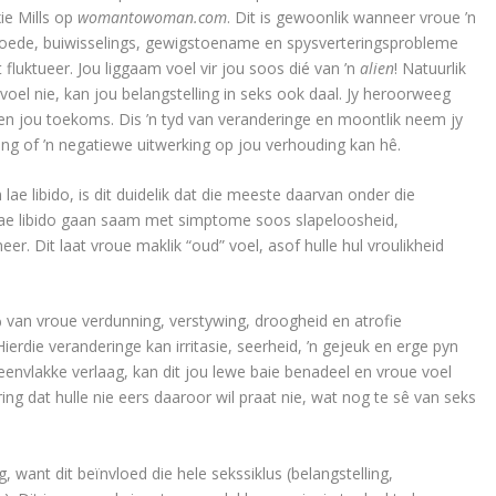
ie Mills op
womantowoman.com
. Dit is gewoonlik wanneer vroue ’n
loede, buiwisselings, gewigstoename en spysverteringsprobleme
fluktueer. Jou liggaam voel vir jou soos dié van ’n
alien
! Natuurlik
 voel nie, kan jou belangstelling in seks ook daal. Jy heroorweeg
 en jou toekoms. Dis ’n tyd van veranderinge en moontlik neem jy
ing of ’n negatiewe uitwerking op jou verhouding kan hê.
lae libido, is dit duidelik dat die meeste daarvan onder die
Lae libido gaan saam met simptome soos slapeloosheid,
. Dit laat vroue maklik “oud” voel, asof hulle hul vroulikheid
 van vroue verdunning, verstywing, droogheid en atrofie
ierdie veranderinge kan irritasie, seerheid, ’n gejeuk en erge pyn
envlakke verlaag, kan dit jou lewe baie benadeel en vroue voel
ing dat hulle nie eers daaroor wil praat nie, wat nog te sê van seks
, want dit beïnvloed die hele sekssiklus (belangstelling,