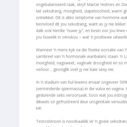
ongebalanseerd raak, skryf Marcie Holmes en Dix
lae seksdrang, moegheid, slapeloosheid, warm g
ontwikkel. Dit is alles simptome van hormone wat 
beïnvloed dit jou seksdrang, want as jy nie lekker
dalk ook hierdie “nuwe jy”, en besin oor jou lewe
jou huwelik in oënskou – wat ’n positiewe uitwerk
Wanneer ’n mens kyk na die fisieke oorsake van ’n 
sambreel van ’n hormonale wanbalans staan. ’n 
moegheid, nagsweet, vaginale droogheid en so meer
verloor… gevolglik voel jy nie baie sexy nie.
In ’n stadium van hul lewens ervaar ongeveer 50%
(verminderde spiermassa) in die vulva en vagina. H
gedurende seks veroorsaak. Soos wat jou estroge
dikwels só gefrustreerd deur urogenitale verouder
hê!
Testosteroon is noodsaaklik vir ’n goeie seksdrang