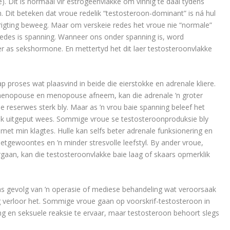
. Dit is normaal vir estrogeenvlakke om vinnig te daal tydens
Dit beteken dat vroue redelik “testosteroon-dominant” is ná hul
igting beweeg. Maar om verskeie redes het vroue nie “normale”
 redes is spanning. Wanneer ons onder spanning is, word
 as sekshormone. En mettertyd het dit laer testosteroonvlakke
p proses wat plaasvind in beide die eierstokke en adrenale kliere.
enopouse en menopouse afneem, kan die adrenale ’n groter
reserwes sterk bly. Maar as ’n vrou baie spanning beleef het
lik uitgeput wees. Sommige vroue se testosteroonproduksie bly
 min klagtes. Hulle kan selfs beter adrenale funksionering en
tgewoontes en ’n minder stresvolle leefstyl. By ander vroue,
ergaan, kan die testosteroonvlakke baie laag of skaars opmerklik
s gevolg van ’n operasie of mediese behandeling wat veroorsaak
g verloor het. Sommige vroue gaan op voorskrif-testosteroon in
ang en seksuele reaksie te ervaar, maar testosteroon behoort slegs