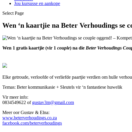
Jou kursusse en aankope
Select Page
Wen ‘n kaartjie na Beter Verhoudings se c
Wen 1 gratis kaartjie (vir 1
couple
) na die
Beter Verhoudings Cou
Elke getroude, verloofde of verliefde paartjie verdien om hulle verho
Temas: Beter kommunikasie + Sleutels vir ‘n fantastiese huwelik
Vir meer info:
0834549622 of
gustav3m@gmail.com
Meer oor Gustav & Elna:
www.beterverhoudings.co.za
facebook.com/beterverhoudings