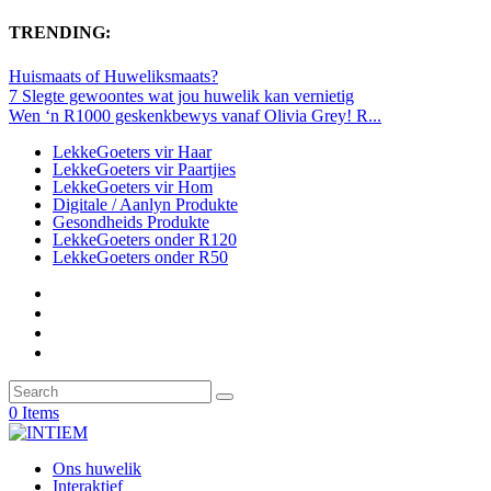
TRENDING:
Huismaats of Huweliksmaats?
7 Slegte gewoontes wat jou huwelik kan vernietig
Wen ‘n R1000 geskenkbewys vanaf Olivia Grey! R...
LekkeGoeters vir Haar
LekkeGoeters vir Paartjies
LekkeGoeters vir Hom
Digitale / Aanlyn Produkte
Gesondheids Produkte
LekkeGoeters onder R120
LekkeGoeters onder R50
0 Items
Ons huwelik
Interaktief