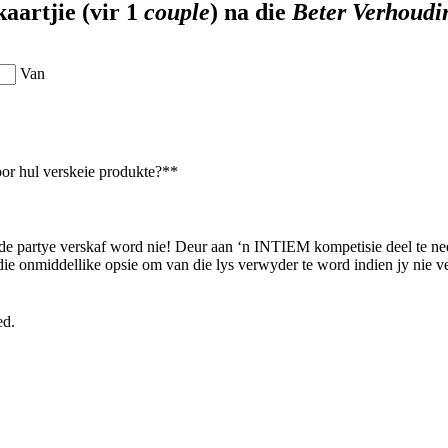
kaartjie (vir 1
couple
) na die
Beter Verhoudi
Van
oor hul verskeie produkte?*
*
de partye verskaf word nie! Deur aan ‘n INTIEM kompetisie deel te n
e onmiddellike opsie om van die lys verwyder te word indien jy nie v
ed.