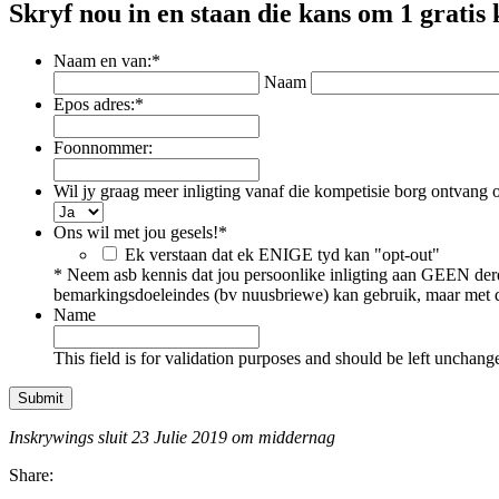
Skryf nou in en staan die kans om
1 gratis 
Naam en van:
*
Naam
Epos adres:
*
Foonnommer:
Wil jy graag meer inligting vanaf die kompetisie borg ontvang 
Ons wil met jou gesels!
*
Ek verstaan dat ek ENIGE tyd kan "opt-out"
* Neem asb kennis dat jou persoonlike inligting aan GEEN der
bemarkingsdoeleindes (bv nuusbriewe) kan gebruik, maar met di
Name
This field is for validation purposes and should be left unchang
Inskrywings sluit 23 Julie 2019 om middernag
Share: