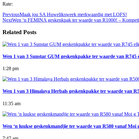
Rate:
Previous
Maak jou SA Huweliksweek merkwaardig met LOFS!
Next
Wen ‘n FEMINA geskenkpak ter waarde van R1000! – Kompetisi
Related Posts
Wen 1 van 3 Sunstar GUM geskenkpakke ter waarde van R745 elk
1:28 pm
Wen 1 van 3 Himalaya Herbals geskenkpakke ter waarde van R500
11:35 am
Wen ‘n luukse geskenkmandjie ter waarde van R580 vanaf Moi g T
7:47 am