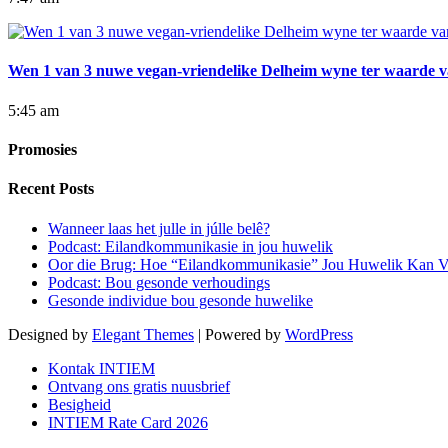
Wen 1 van 3 nuwe vegan-vriendelike Delheim wyne ter waarde va
5:45 am
Promosies
Recent Posts
Wanneer laas het julle in júlle belê?
Podcast: Eilandkommunikasie in jou huwelik
Oor die Brug: Hoe “Eilandkommunikasie” Jou Huwelik Kan V
Podcast: Bou gesonde verhoudings
Gesonde individue bou gesonde huwelike
Designed by
Elegant Themes
| Powered by
WordPress
Kontak INTIEM
Ontvang ons gratis nuusbrief
Besigheid
INTIEM Rate Card 2026