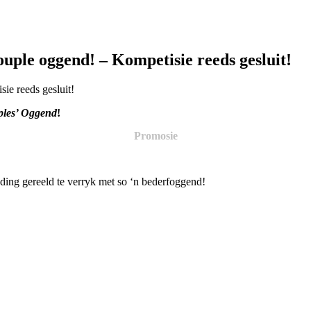
ouple oggend! – Kompetisie reeds gesluit!
ples’ Oggend
!
Promosie
uding gereeld te verryk met so ‘n bederfoggend!