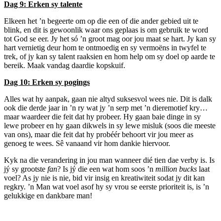
Dag 9: Erken sy talente
Elkeen het ’n begeerte om op die een of die ander gebied uit te
blink, en dit is gewoonlik waar ons geplaas is om gebruik te word
tot God se eer. Jy het só ’n groot mag oor jou maat se hart. Jy kan sy
hart vernietig deur hom te ontmoedig en sy vermoëns in twyfel te
trek, of jy kan sy talent raaksien en hom help om sy doel op aarde te
bereik. Maak vandag daardie kopskuif.
Dag 10: Erken sy pogings
Alles wat hy aanpak, gaan nie altyd suksesvol wees nie. Dit is dalk
ook die derde jaar in ’n ry wat jy ’n serp met ’n dieremotief kry…
maar waardeer die feit dat hy probeer. Hy gaan baie dinge in sy
lewe probeer en hy gaan dikwels in sy lewe misluk (soos die meeste
van ons), maar die feit dat hy probéér behoort vir jou meer as
genoeg te wees. Sê vanaand vir hom dankie hiervoor.
Kyk na die verandering in jou man wanneer dié tien dae verby is. Is
jý sy grootste
fan
? Is jý die een wat hom soos ’n
million bucks
laat
voel? As jy nie is nie, bid vir insig en kreatiwiteit sodat jy dit kan
regkry. ’n Man wat voel asof hy sy vrou se eerste prioriteit is, is ’n
gelukkige en dankbare man!