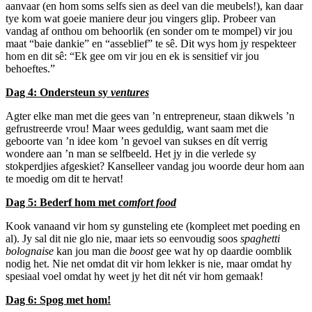
aanvaar (en hom soms selfs sien as deel van die meubels!), kan daar
tye kom wat goeie maniere deur jou vingers glip. Probeer van
vandag af onthou om behoorlik (en sonder om te mompel) vir jou
maat “baie dankie” en “asseblief” te sê. Dit wys hom jy respekteer
hom en dit sê: “Ek gee om vir jou en ek is sensitief vir jou
behoeftes.”
Dag 4: Ondersteun sy
ventures
Agter elke man met die gees van ’n entrepreneur, staan dikwels ’n
gefrustreerde vrou! Maar wees geduldig, want saam met die
geboorte van ’n idee kom ’n gevoel van sukses en dít verrig
wondere aan ’n man se selfbeeld. Het jy in die verlede sy
stokperdjies afgeskiet? Kanselleer vandag jou woorde deur hom aan
te moedig om dit te hervat!
Dag 5: Bederf hom met
comfort food
Kook vanaand vir hom sy gunsteling ete (kompleet met poeding en
al). Jy sal dit nie glo nie, maar iets so eenvoudig soos
spaghetti
bolognaise
kan jou man die
boost
gee wat hy op daardie oomblik
nodig het. Nie net omdat dit vir hom lekker is nie, maar omdat hy
spesiaal voel omdat hy weet jy het dit nét vir hom gemaak!
Dag 6: Spog met hom!