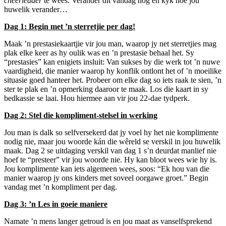
cheerleader
te wees. Verander dit vandag nog en kyk hoe jou
huwelik verander…
Dag 1: Begin met ’n sterretjie per dag!
Maak ’n prestasiekaartjie vir jou man, waarop jy net sterretjies mag
plak elke keer as hy oulik was en ’n prestasie behaal het. Sy
“prestasies” kan enigiets insluit: Van sukses by die werk tot ’n nuwe
vaardigheid, die manier waarop hy konflik ontlont het of ’n moeilike
situasie goed hanteer het. Probeer om elke dag so iets raak te sien, ’n
ster te plak en ’n opmerking daaroor te maak. Los die kaart in sy
bedkassie se laai. Hou hiermee aan vir jou 22-dae tydperk.
Dag 2: Stel die kompliment-stelsel in werking
Jou man is dalk so selfversekerd dat jy voel hy het nie komplimente
nodig nie, maar jou woorde kán die wêreld se verskil in jou huwelik
maak. Dag 2 se uitdaging verskil van dag 1 s’n deurdat manlief nie
hoef te “presteer” vir jou woorde nie. Hy kan bloot wees wie hy is.
Jou komplimente kan iets algemeen wees, soos: “Ek hou van die
manier waarop jy ons kinders met soveel oorgawe groet.” Begin
vandag met ’n kompliment per dag.
Dag 3: ’n Les in goeie maniere
Namate ’n mens langer getroud is en jou maat as vanselfsprekend