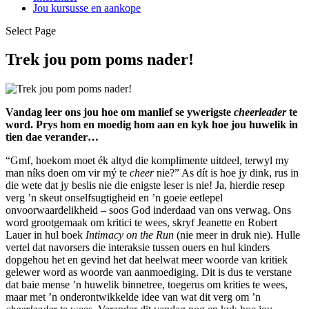
Jou kursusse en aankope
Select Page
Trek jou pom poms nader!
Vandag leer ons jou hoe om manlief se ywerigste
cheerleader
te
word. Prys hom en moedig hom aan en kyk hoe jou huwelik in
tien dae verander…
“Gmf, hoekom moet ék altyd die komplimente uitdeel, terwyl my
man níks doen om vir mý te
cheer
nie?” As dít is hoe jy dink, rus in
die wete dat jy beslis nie die enigste leser is nie! Ja, hierdie resep
verg ’n skeut onselfsugtigheid en ’n goeie eetlepel
onvoorwaardelikheid – soos God inderdaad van ons verwag. Ons
word grootgemaak om kritici te wees, skryf Jeanette en Robert
Lauer in hul boek
Intimacy on the Run
(nie meer in druk nie). Hulle
vertel dat navorsers die interaksie tussen ouers en hul kinders
dopgehou het en gevind het dat heelwat meer woorde van kritiek
gelewer word as woorde van aanmoediging. Dit is dus te verstane
dat baie mense ’n huwelik binnetree, toegerus om krities te wees,
maar met ’n onderontwikkelde idee van wat dit verg om ’n