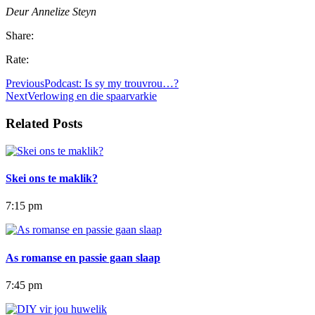
Deur Annelize Steyn
Share:
Rate:
Previous
Podcast: Is sy my trouvrou…?
Next
Verlowing en die spaarvarkie
Related Posts
Skei ons te maklik?
7:15 pm
As romanse en passie gaan slaap
7:45 pm