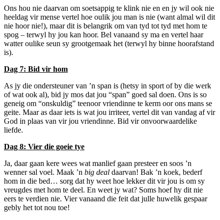
Ons hou nie daarvan om soetsappig te klink nie en en jy wil ook nie
heeldag vir mense vertel hoe oulik jou man is nie (want almal wil dit
nie hoor nie!), maar dit is belangrik om van tyd tot tyd met hom te
spog – terwyl hy jou kan hoor. Bel vanaand sy ma en vertel haar
watter oulike seun sy grootgemaak het (terwyl hy binne hoorafstand
is).
Dag 7: Bid vir hom
As jy die ondersteuner van ’n span is (hetsy in sport of by die werk
of wat ook al), bid jy mos dat jou “span” goed sal doen. Ons is so
geneig om “onskuldig” teenoor vriendinne te kerm oor ons mans se
geite. Maar as daar iets is wat jou irriteer, vertel dit van vandag af vir
God in plaas van vir jou vriendinne. Bid vir onvoorwaardelike
liefde.
Dag 8: Vier die goeie tye
Ja, daar gaan kere wees wat manlief gaan presteer en soos ’n
wenner sal voel. Maak ’n
big deal
daarvan! Bak ’n koek, bederf
hom in die bed… sorg dat hy weet hoe lekker dit vir jou is om sy
vreugdes met hom te deel. En weet jy wat? Soms hoef hy dit nie
eers te verdien nie. Vier vanaand die feit dat julle huwelik gespaar
gebly het tot nou toe!