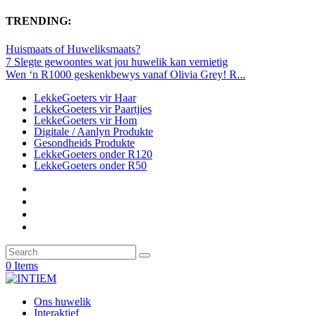
TRENDING:
Huismaats of Huweliksmaats?
7 Slegte gewoontes wat jou huwelik kan vernietig
Wen ‘n R1000 geskenkbewys vanaf Olivia Grey! R...
LekkeGoeters vir Haar
LekkeGoeters vir Paartjies
LekkeGoeters vir Hom
Digitale / Aanlyn Produkte
Gesondheids Produkte
LekkeGoeters onder R120
LekkeGoeters onder R50
0 Items
Ons huwelik
Interaktief