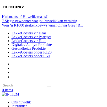
TRENDING:
Huismaats of Huweliksmaats?
7 Slegte gewoontes wat jou huwelik kan vernietig
Wen ‘n R1000 geskenkbewys vanaf Olivia Grey! R...
LekkeGoeters vir Haar
LekkeGoeters vir Paartjies
LekkeGoeters vir Hom
Digitale / Aanlyn Produkte
Gesondheids Produkte
LekkeGoeters onder R120
LekkeGoeters onder R50
0 Items
Ons huwelik
Interaktief