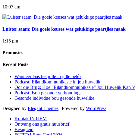
10:07 am
Luister saam: Die goeie keuses wat gelukkige paartjies maak
1:15 pm
Promosies
Recent Posts
Wanneer laas het julle in júlle belê?
Podcast: Eilandkommunikasie in jou huwelik
Oor die Brug: Hoe “Eilandkommunikasie” Jou Huwelik Kan V
Podcast: Bou gesonde verhoudings
Gesonde individue bou gesonde huwelike
Designed by
Elegant Themes
| Powered by
WordPress
Kontak INTIEM
Ontvang ons gratis nuusbrief
Besigheid
INTIEM Rate Card 2026