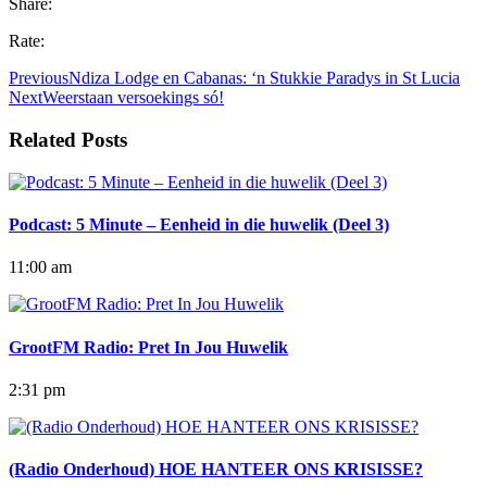
Share:
Rate:
Previous
Ndiza Lodge en Cabanas: ‘n Stukkie Paradys in St Lucia
Next
Weerstaan versoekings só!
Related Posts
Podcast: 5 Minute – Eenheid in die huwelik (Deel 3)
11:00 am
GrootFM Radio: Pret In Jou Huwelik
2:31 pm
(Radio Onderhoud) HOE HANTEER ONS KRISISSE?