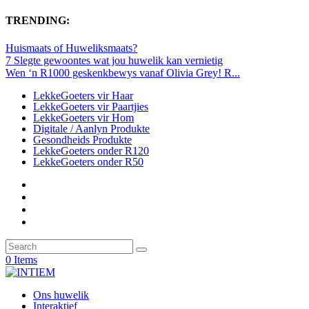
TRENDING:
Huismaats of Huweliksmaats?
7 Slegte gewoontes wat jou huwelik kan vernietig
Wen ‘n R1000 geskenkbewys vanaf Olivia Grey! R...
LekkeGoeters vir Haar
LekkeGoeters vir Paartjies
LekkeGoeters vir Hom
Digitale / Aanlyn Produkte
Gesondheids Produkte
LekkeGoeters onder R120
LekkeGoeters onder R50
0 Items
Ons huwelik
Interaktief