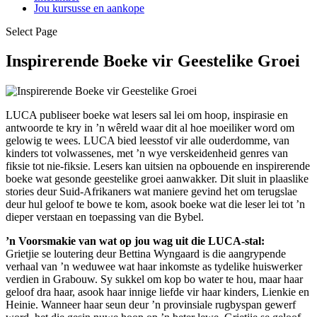
Jou kursusse en aankope
Select Page
Inspirerende Boeke vir Geestelike Groei
LUCA publiseer boeke wat lesers sal lei om hoop, inspirasie en
antwoorde te kry in ’n wêreld waar dit al hoe moeiliker word om
gelowig te wees. LUCA bied leesstof vir alle ouderdomme, van
kinders tot volwassenes, met ’n wye verskeidenheid genres van
fiksie tot nie-fiksie. Lesers kan uitsien na opbouende en inspirerende
boeke wat gesonde geestelike groei aanwakker. Dit sluit in plaaslike
stories deur Suid-Afrikaners wat maniere gevind het om terugslae
deur hul geloof te bowe te kom, asook boeke wat die leser lei tot ’n
dieper verstaan en toepassing van die Bybel.
’n Voorsmakie van wat op jou wag uit die LUCA-stal:
Grietjie se loutering deur Bettina Wyngaard is die aangrypende
verhaal van ’n weduwee wat haar inkomste as tydelike huiswerker
verdien in Grabouw. Sy sukkel om kop bo water te hou, maar haar
geloof dra haar, asook haar innige liefde vir haar kinders, Lienkie en
Heinie. Wanneer haar seun deur ’n provinsiale rugbyspan gewerf