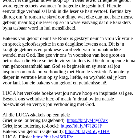
word, het die gesin nuwe hoop op ’n beter lewe. Grietjie se geloof
word egter getoets wanneer ’n tragedie die gesin tref. Hierdie
eenvoudige verhaal sal lank in die leser se hart vertoef. Bettina kry
dit reg om ’n roman te skryf oor dinge wat elke dag met baie mense
gebeur, maar tog die leser op so ’n wyse vasvang dat die karakters
byna tasbaar word in hul menslikheid.
Bakens van geloof deur Ilse Roux is geskryf deur ’n vrou vír vroue
en spreek geloofsaspekte in ons daaglikse lewens aan. Dit is ’n
kragtige getuienis en praktiese voorbeeld van ’n bonatuurlike
wandel met God. Ilse gee vir ons ’n voorskou van hoe groot en
betroubaar die Here se liefde vir sy kinders is. Die deurlopende tema
van gehoorsaamheid aan God se beginsels en sy stem sal jou
inspireer om ook jou verhouding met Hom te versterk. Namate jy
dieper in vertroue leun op sy krag, liefde, en wysheid sal jy kort
voor lank jou eie bakens van geloof en getuienisse hê.
LUCA het verskeie boeke wat jou nuwe hoop en inspirasie sal gee.
Besoek ons webtuiste hier, of maak ’n draai by jou naaste
boekwinkel en verryk jou verhouding met God.
Al die LUCA-skakels op een plek:
Grietjie se loutering (sagteband):
https://bit.ly/44y07ax
Grietjie se loutering (e-boek):
https://bit.ly/47J2GJF
Bakens van geloof (sagteband):
https://bit.ly/45Uy1HB
LUCA: Fiksie:
https://bit.ly/45fRlPz