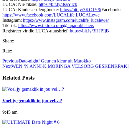
LUCA: Nie-fiksie:
https://bit.ly/3saYIcb
LUCA: Kinder-en Jeugboeke:
https://bit.ly/3KOJY9t
Facebook:
https://www.facebook.com/LUCALife.LUCALewe
Instagram:
https://www.instagram.com/lucalife_lucalewe/
TikTok:
https://www.tiktok.com/@lapapublishers
Registreer vir die LUCA-nuusbrief:
https://bit.ly/3HJPIjB
Share:
Rate:
Previous
Date-night! Geur en kleur uit Marokko
Next
WEN ‘N ANNI-K MORINGA VELSORG GESKENKPAK!
Related Posts
Voel jy gemaklik in jou vel…?
9:45 am