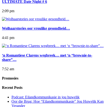
ULTIMATE Date Night # 6
2:09 pm
Wolhaarstories oor vroulike gesondheid…
4:41 pm
‘n Romantiese Clarens wegbreek… met ‘n “brownie-to-
share”…
7:52 am
Promosies
Recent Posts
Podcast: Eilandkommunikasie in jou huwelik
Oor die Brug: Hoe “Eilandkommunikasie” Jou Huwelik Kan
Verander