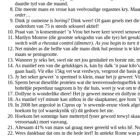
daardie tyd van die maand.
Die meeste mans en vroue kan veelvoudige orgasmes kry. Maar v
order
…
Dink jy oumense is
boring
? Dink weer! Of gaan gesels met die
ouderdom van 75 is steeds seksueel aktief!
Praat van ’n konsentrasie! ’n Vrou het twee keer soveel senuwee
Marilyn Monroe (die grootste seksgodin van alle tye) het gesuk
switch with a rheostat control (dimmer). As you begin to turn it o
Net minder as die helfte van alle mans dink hul penisse is te k
maats se penisgrootte.
Wanneer jy seks het, swel nie net jou genitalieë en borste nie,
As manlief een van die gelukkiges is, kan hy dalk ’n paar kilo’s
gaan haal). Vir elke 15kg vet wat verdwyn, vergroot die basis 
Jy het seker geweet ’n spermsel is klein, maar het jy geweet: 
Sperm bevat dieselfde proteïen wat die teenverouderingseffek 
botteltjie peperduur nagroom is by die huis, weet jy wat om te 
Dolfyne is wonderlike diere! Het jy geweet mense en dolfyne is d
As manlief vyf minute kan uithou in die slaapkamer, gee hom ’
In 2008 het argeoloë in Ciprus op ’n sewende-eeuse vloek afge
hoekom hy (of waarskynlik sý) dit gedoen het nie.
Hoekom het sommige hare mettertyd fyner geword terwyl skaam
veroorsaak) moet vasvang.
Altesaam 41% van mans sal graag meer gereeld wil seks hê. N
Wees dankbaar dat ons in die hede leef! In antieke Rome was pro