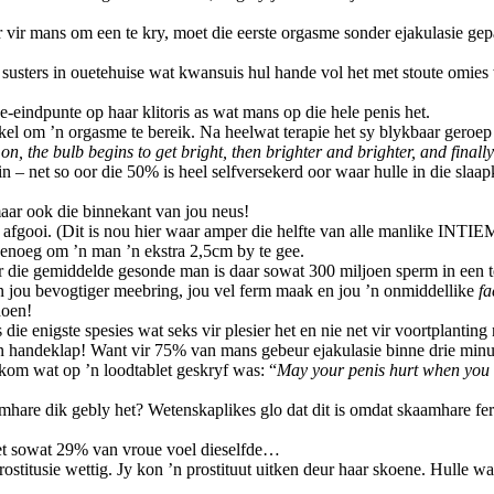
ir mans om een te kry, moet die eerste orgasme sonder ejakulasie gep
 susters in ouetehuise wat kwansuis hul hande vol het met stoute omies
-eindpunte op haar klitoris as wat mans op die hele penis het.
kel om ’n orgasme te bereik. Na heelwat terapie het sy blykbaar geroep
n, the bulb begins to get bright, then brighter and brighter, and finally 
lein – net so oor die 50% is heel selfversekerd oor waar hulle in die sl
 maar ook die binnekant van jou neus!
 afgooi. (Dit is nou hier waar amper die helfte van alle manlike INTIEM
genoeg om ’n man ’n ekstra 2,5cm by te gee.
Vir die gemiddelde gesonde man is daar sowat 300 miljoen sperm in een 
in jou bevogtiger meebring, jou vel ferm maak en jou ’n onmiddellike
fa
doen!
ie enigste spesies wat seks vir plesier het en nie net vir voortplanting 
n handeklap! Want vir 75% van mans gebeur ejakulasie binne drie minut
kom wat op ’n loodtablet geskryf was: “
May your penis hurt when you
hare dik gebly het? Wetenskaplikes glo dat dit is omdat skaamhare fe
et sowat 29% van vroue voel dieselfde…
stitusie wettig. Jy kon ’n prostituut uitken deur haar skoene. Hulle wa