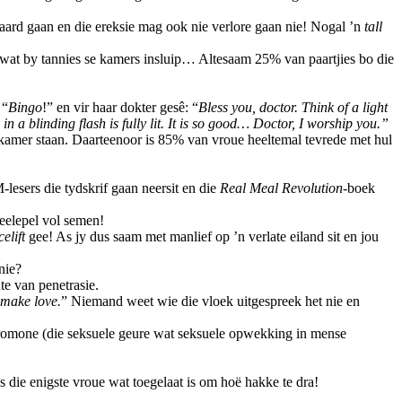
aard gaan en die ereksie mag ook nie verlore gaan nie! Nogal ’n
tall
 wat by tannies se kamers insluip… Altesaam 25% van paartjies bo die
 “
Bingo
!” en vir haar dokter gesê: “
Bless you, doctor. Think of a light
in a blinding flash is fully lit. It is so good… Doctor, I worship you.”
aapkamer staan. Daarteenoor is 85% van vroue heeltemal tevrede met hul
-lesers die tydskrif gaan neersit en die
Real Meal Revolution
-boek
teelepel vol semen!
celift
gee! As jy dus saam met manlief op ’n verlate eiland sit en jou
nie?
e van penetrasie.
 make love.
” Niemand weet wie die vloek uitgespreek het nie en
romone (die seksuele geure wat seksuele opwekking in mense
s die enigste vroue wat toegelaat is om hoë hakke te dra!