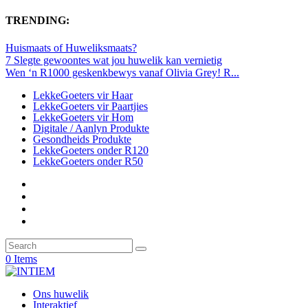
TRENDING:
Huismaats of Huweliksmaats?
7 Slegte gewoontes wat jou huwelik kan vernietig
Wen ‘n R1000 geskenkbewys vanaf Olivia Grey! R...
LekkeGoeters vir Haar
LekkeGoeters vir Paartjies
LekkeGoeters vir Hom
Digitale / Aanlyn Produkte
Gesondheids Produkte
LekkeGoeters onder R120
LekkeGoeters onder R50
0 Items
Ons huwelik
Interaktief