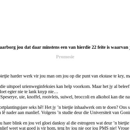
rborg jou dat daar minstens een van hierdie 22 feite is waarvan j
Promosie
 bietjie harder werk vir jou man om jou op die punt van ekstase te kry
ie uitspoel urienweginfeksies kan help voorkom. Maar het jy al beleef d
oet egter nie te lank knyp nie…
peserye, uie, knoffel, rooivleis, suiwel, broccoli en alkohol kan die na
rtplantingsjare seks hê! Het jy ’n bietjie inhaalwerk om te doen? Ons
n lê nader aan manlief. Volgens ’n studie deur die Universiteit van Gon
 hare blink en jou vel gloei danksy al die estrogeen wat deur ’n bietji
nlief weet wat goed is vir hom, terg hy jou nie oor jou PMS nie! Vroue