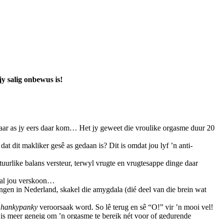
y salig onbewus is!
, maar as jy eers daar kom… Het jy geweet die vroulike orgasme duur 20
at dit makliker gesê as gedaan is? Dit is omdat jou lyf ’n anti-
tuurlike balans versteur, terwyl vrugte en vrugtesappe dinge daar
 sal jou verskoon…
ingen in Nederland, skakel die amygdala (dié deel van die brein wat
e
hankypanky
veroorsaak word. So lê terug en sê “O!” vir ’n mooi vel!
 is meer geneig om ’n orgasme te bereik nét voor of gedurende