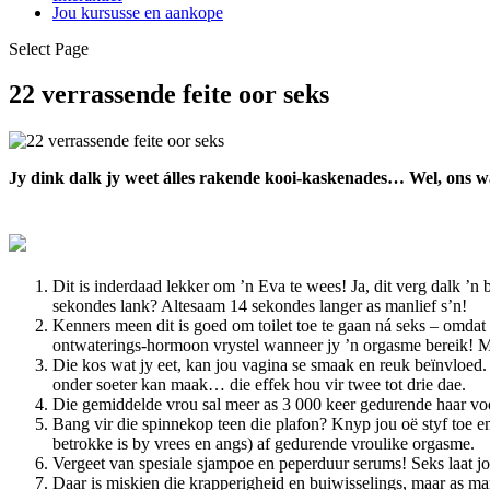
Jou kursusse en aankope
Select Page
22 verrassende feite oor seks
Jy dink dalk jy weet álles rakende kooi-kaskenades… Wel, ons waa
Dit is inderdaad lekker om ’n Eva te wees! Ja, dit verg dalk ’n
sekondes lank? Altesaam 14 sekondes langer as manlief s’n!
Kenners meen dit is goed om toilet toe te gaan ná seks – omdat d
ontwaterings-hormoon vrystel wanneer jy ’n orgasme bereik! M
Die kos wat jy eet, kan jou vagina se smaak en reuk beïnvloed. S
onder soeter kan maak… die effek hou vir twee tot drie dae.
Die gemiddelde vrou sal meer as 3 000 keer gedurende haar voo
Bang vir die spinnekop teen die plafon? Knyp jou oë styf toe e
betrokke is by vrees en angs) af gedurende vroulike orgasme.
Vergeet van spesiale sjampoe en peperduur serums! Seks laat jou
Daar is miskien die krapperigheid en buiwisselings, maar as ma