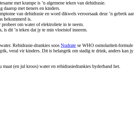
e tesame met krampe is ’n algemene teken van dehidrasie.
 daarop met tieners en kinders.
simptome van dehidrasie en word dikwels veroorsaak deur ’n gebrek aan
ins bekommerd is.
 probeer om water of elektroliete in te neem.
 is dit ’n teken dat jy te min vloeistof inneem.
 water. Rehidrasie-drankies soos
Nudrate
se WHO osmolariteit-formule is
ngrik, veral vir kinders. Dit is belangrik om stadig te drink, anders kan
u maat (en jul kroos) water en rehidrasiedrankies byderhand het.