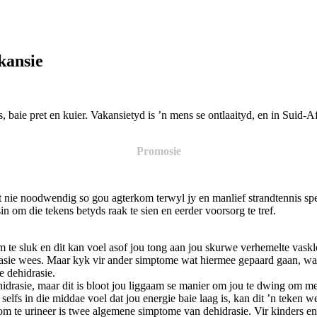
kansie
 baie pret en kuier. Vakansietyd is ’n mens se ontlaaityd, en in Suid-A
Promosie
t nie noodwendig so gou agterkom terwyl jy en manlief strandtennis spe
n om die tekens betyds raak te sien en eerder voorsorg te tref.
te sluk en dit kan voel asof jou tong aan jou skurwe verhemelte vasklo
idrasie wees. Maar kyk vir ander simptome wat hiermee gepaard gaan, wan
 dehidrasie.
drasie, maar dit is bloot jou liggaam se manier om jou te dwing om mee
elfs in die middae voel dat jou energie baie laag is, kan dit ’n teken w
 urineer is twee algemene simptome van dehidrasie. Vir kinders en vo