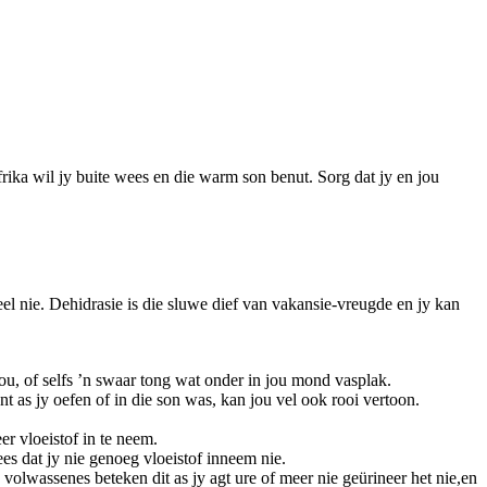
frika wil jy buite wees en die warm son benut. Sorg dat jy en jou
el nie. Dehidrasie is die sluwe dief van vakansie-vreugde en jy kan
u, of selfs ’n swaar tong wat onder in jou mond vasplak.
t as jy oefen of in die son was, kan jou vel ook rooi vertoon.
r vloeistof in te neem.
ees dat jy nie genoeg vloeistof inneem nie.
lwassenes beteken dit as jy agt ure of meer nie geürineer het nie,en