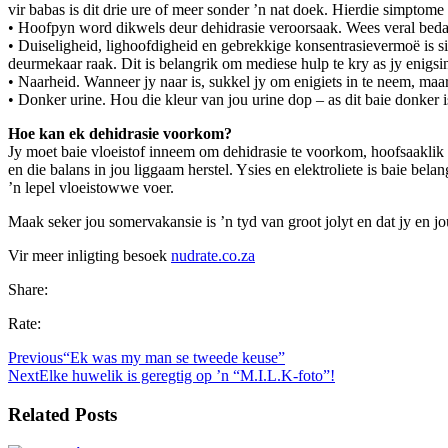
vir babas is dit drie ure of meer sonder ’n nat doek. Hierdie simptom
• Hoofpyn word dikwels deur dehidrasie veroorsaak. Wees veral bedag
• Duiseligheid, lighoofdigheid en gebrekkige konsentrasievermoë is 
deurmekaar raak. Dit is belangrik om mediese hulp te kry as jy enigs
• Naarheid. Wanneer jy naar is, sukkel jy om enigiets in te neem, maar
• Donker urine. Hou die kleur van jou urine dop – as dit baie donker is,
Hoe kan ek dehidrasie voorkom?
Jy moet baie vloeistof inneem om dehidrasie te voorkom, hoofsaaklik
en die balans in jou liggaam herstel. Ysies en elektroliete is baie bela
’n lepel vloeistowwe voer.
Maak seker jou somervakansie is ’n tyd van groot jolyt en dat jy en jo
Vir meer inligting besoek
nudrate.co.za
Share:
Rate:
Previous
“Ek was my man se tweede keuse”
Next
Elke huwelik is geregtig op ’n “M.I.L.K-foto”!
Related Posts