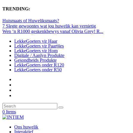
TRENDING:
Huismaats of Huweliksmaats?
7 Slegte gewoontes wat jou huwelik kan vernietig
Wen ‘n R1000 geskenkbewys vanaf Olivia Grey! R...
LekkeGoeters vir Haar
LekkeGoeters vir Paartjies
LekkeGoeters vir Hom
Digitale / Aanlyn Produkte
Gesondheids Produkte
LekkeGoeters onder R120
LekkeGoeters onder R50
0 Items
Ons huwelik
Interaktief