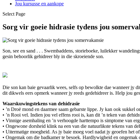
Jou kursusse en aankope
Select Page
Sorg vir goeie hidrasie tydens jou somerva
Son, see en sand . . . Swembaddens, storieboeke, luilekker wandelings,
gesin behoorlik gehidreer bly in die skroeiende son.
Die son kan baie gevaarlik wees, selfs op bewolkte dae wanneer jy di
dit dikwels eers opmerk wanneer jy reeds gedehidreer is. Help jou gesi
Waarskuwingstekens van dehidrasie
• ’n Droë mond en daarmee saam gebarste lippe. Jy kan ook sukkel om 
• ’n Rooi vel. Indien jou vel effens rooi is, kan dit ’n teken van deh
• Vinnige asemhaling en ’n verhoogde harttempo is simptome van erge
• Ongewone dorsheid klink na een van die natuurlikste tekens van dehi
• Uitermatige moegheid. As jy baie moeg voel nadat jy geoefen het of s
• Ongemak om die badkamer te besoek. Hardlywigheid en ongemak om te