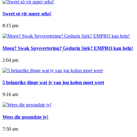
Sweet só vir super seks!
8:15 pm
Moeg? Swak Spysvertering? Gedurig Siek? EMPRO kan help!
2:04 pm
5 belanrike dinge wat jy van jou kolon moet weet
9:16 am
Wees die gesondste jy!
7:50 am