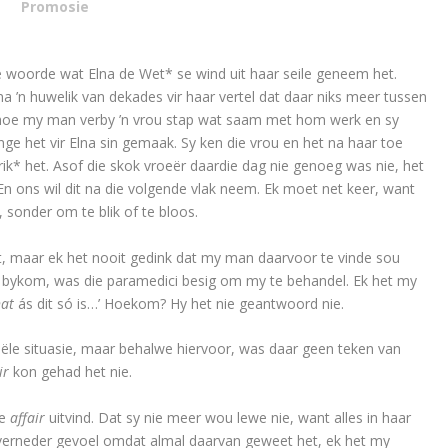
Promosie
ie woorde wat Elna de Wet* se wind uit haar seile geneem het.
a ’n huwelik van deka­des vir haar vertel dat daar niks meer tussen
ien hoe my man verby ’n vrou stap wat saam met hom werk en sy
nge het vir Elna sin gemaak. Sy ken die vrou en het na haar toe
ik* het. Asof die skok vroeër daardie dag nie genoeg was nie, het
 En ons wil dit na die volgende vlak neem. Ek moet net keer, want
 sonder om te blik of te bloos.
, maar ek het nooit gedink dat my man daarvoor te vinde sou
ek bykom, was die paramedici besig om my te behandel. Ek het my
hat
ás dit só is…’ Hoekom? Hy het nie geantwoord nie.
iële situasie, maar behalwe hiervoor, was daar geen teken van
air
kon gehad het nie.
ie
affair
uitvind. Dat sy nie meer wou lewe nie, want alles in haar
 verneder gevoel omdat almal daarvan geweet het, ek het my