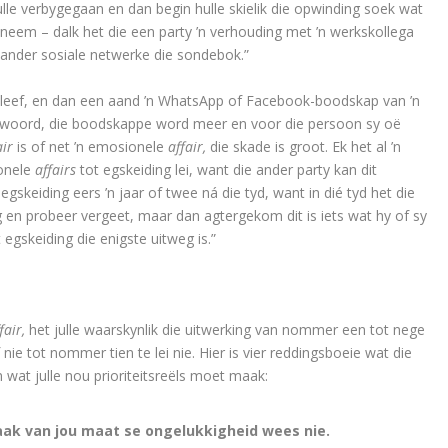
hulle verbygegaan en dan begin hulle skielik die opwinding soek wat
nneem – dalk het die een party ’n verhouding met ’n werkskollega
 ander sosiale netwerke die sondebok.”
yleef, en dan een aand ’n WhatsApp of Facebook-boodskap van ’n
ntwoord, die boodskappe word meer en voor die persoon sy oë
air
is of net ’n emosionele
affair,
die skade is groot. Ek het al ’n
ionele
affairs
tot egskeiding lei, want die ander party kan dit
skeiding eers ’n jaar of twee ná die tyd, want in dié tyd het die
 en probeer vergeet, maar dan agtergekom dit is iets wat hy of sy
 egskeiding die enigste uitweg is.”
fair,
het julle waarskynlik die uitwerking van nommer een tot nege
 nie tot nommer tien te lei nie. Hier is vier reddingsboeie wat die
wat julle nou prioriteitsreëls moet maak:
aak van jou maat se ongelukkigheid wees nie.