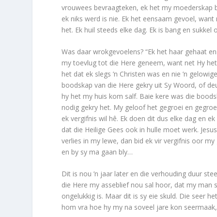
vrouwees bevraagteken, ek het my moederskap bev
ek niks werd is nie. Ek het eensaam gevoel, wan
het. Ek huil steeds elke dag. Ek is bang en sukkel 
Was daar wrokgevoelens? “Ek het haar gehaat en w
my toevlug tot die Here geneem, want net Hy het 
het dat ek slegs ’n Christen was en nie ’n gelowig
boodskap van die Here gekry uit Sy Woord, of de
hy het my huis kom salf. Baie kere was die boodska
nodig gekry het. My geloof het gegroei en gegroe
ek vergifnis wil hê. Ek doen dit dus elke dag en 
dat die Heilige Gees ook in hulle moet werk. Jesu
verlies in my lewe, dan bid ek vir vergifnis oor m
en by sy ma gaan bly…
Dit is nou ’n jaar later en die verhouding duur ste
die Here my asseblief nou sal hoor, dat my man s
ongelukkig is. Maar dit is sy eie skuld. Die seer h
hom vra hoe hy my na soveel jare kon seermaak, h