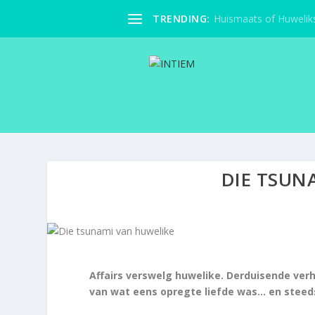
TRENDING:
Huismaats of Huwelik
DIE TSUN
Affairs verswelg huwelike. Derduisende verh
van wat eens opregte liefde was… en steeds