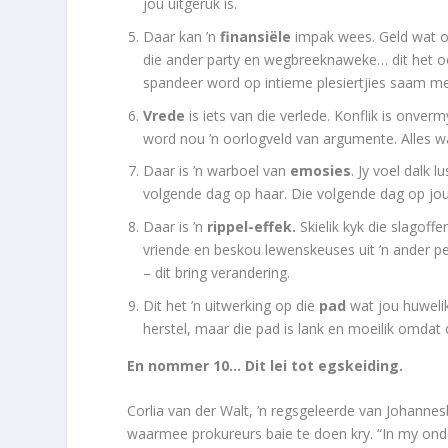
jou uitgeruk is.
Daar kan ’n
finansiële
impak wees. Geld wat o
die ander party en wegbreeknaweke… dit het ook
spandeer word op intieme plesiertjies saam me
Vrede
is iets van die verlede. Konflik is onver
word nou ’n oorlogveld van argumente. Alles wa
Daar is ’n warboel van
emosies
. Jy voel dalk 
volgende dag op haar. Die volgende dag op jo
Daar is ’n
rippel-effek.
Skielik kyk die slagoffe
vriende en beskou lewenskeuses uit ’n ander per
– dit bring verandering.
Dit het ’n uitwerking op die
pad
wat jou huwelik
herstel, maar die pad is lank en moeilik omdat
En nommer 10… Dit lei tot egskeiding.
Corlia van der Walt, ’n regsgeleerde van Johanne
waarmee prokureurs baie te doen kry. “In my onde