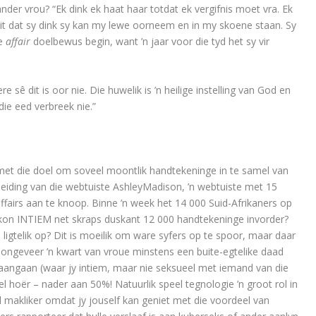
e ander vrou? “Ek dink ek haat haar totdat ek vergifnis moet vra. Ek
feit dat sy dink sy kan my lewe oorneem en in my skoene staan. Sy
ie
affair
doelbewus begin, want ’n jaar voor die tyd het sy vir
re sê dit is oor nie. Die huwelik is ’n heilige instelling van God en
ie eed verbreek nie.”
 met die doel om soveel moontlik handtekeninge in te samel van
nleiding van die webtuiste AshleyMadison, ’n webtuiste met 15
airs aan te knoop. Binne ’n week het 14 000 Suid-Afrikaners op
k kon INTIEM net skraps duskant 12 000 handtekeninge invorder?
gtelik op? Dit is moeilik om ware syfers op te spoor, maar daar
ngeveer ’n kwart van vroue minstens een buite-egtelike daad
 aangaan (waar jy intiem, maar nie seksueel met iemand van die
l hoër – nader aan 50%! Natuurlik speel tegnologie ’n groot rol in
l makliker omdat jy jouself kan geniet met die voordeel van