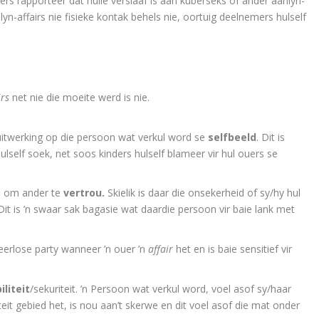
ers rapporteer dat hulle verslaaf is aan kuberseks of ander aanlyn-
n-affairs nie fisieke kontak behels nie, oortuig deelnemers hulself
irs
net nie die moeite werd is nie.
 uitwerking op die persoon wat verkul word se
selfbeeld
. Dit is
lself soek, net soos kinders hulself blameer vir hul ouers se
oë om ander te
vertrou.
Skielik is daar die onsekerheid of sy/hy hul
it is ’n swaar sak bagasie wat daardie persoon vir baie lank met
weerlose party wanneer ’n ouer ’n
affair
het en is baie sensitief vir
iliteit
/seku­riteit. ’n Persoon wat verkul word, voel asof sy/haar
eit gebied het, is nou aan’t skerwe en dit voel asof die mat onder