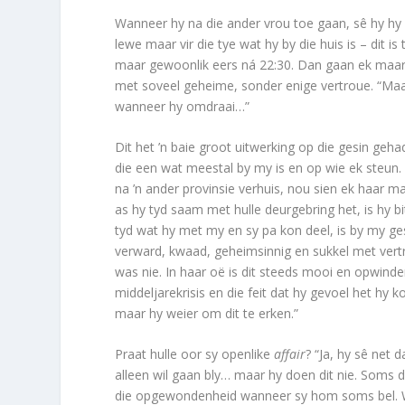
Wanneer hy na die ander vrou toe gaan, sê hy hy
lewe maar vir die tye wat hy by die huis is – dit 
maar gewoonlik eers ná 22:30. Dan gaan ek maar kam
met soveel geheime, sonder enige vertroue. “Maa
wanneer hy omdraai…”
Dit het ’n baie groot uitwerking op die gesin geha
die een wat meestal by my is en op wie ek steun.
na ’n ander provinsie verhuis, nou sien ek haar m
as hy tyd saam met hulle deurgebring het, is hy b
tyd wat hy met my en sy pa kon deel, is by my ges
verward, kwaad, geheimsinnig en sukkel met vertr
was nie. In haar oë is dit steeds mooi en opwinde
middeljarekrisis en die feit dat hy gevoel het hy 
maar hy weier om dit te erken.”
Praat hulle oor sy openlike
affair
? “Ja, hy sê net d
alleen wil gaan bly… maar hy doen dit nie. Soms d
die opgewondenheid wan­neer sy hom soms bel. W