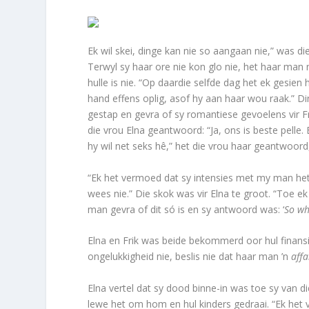
Ek wil skei, dinge kan nie so aangaan nie,” was d
Terwyl sy haar ore nie kon glo nie, het haar man n
hulle is nie. “Op daar­die selfde dag het ek ges
hand effens oplig, asof hy aan haar wou raak.” Di
gestap en gevra of sy romantiese gevoelens vir Fr
die vrou Elna geantwoord: “Ja, ons is beste pelle.
hy wil net seks hê,” het die vrou haar geantwoord,
“Ek het vermoed dat sy intensies met my man het
wees nie.” Die skok was vir Elna te groot. “Toe 
man gevra of dit só is en sy antwoord was: ‘
So w
Elna en Frik was beide bekommerd oor hul finans
ongelukkigheid nie, beslis nie dat haar man ’n
aff
Elna vertel dat sy dood binne-in was toe sy van d
lewe het om hom en hul kinders gedraai. “Ek het