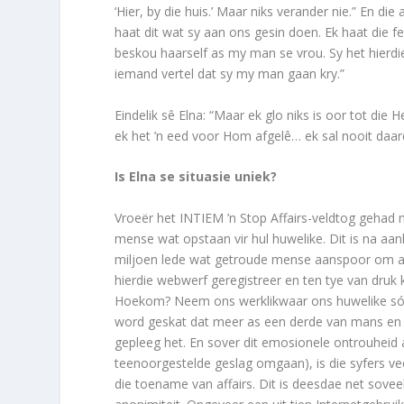
‘Hier, by die huis.’ Maar niks verander nie.” En di
haat dit wat sy aan ons gesin doen. Ek haat die 
beskou haarself as my man se vrou. Sy het hierd
iemand vertel dat sy my man gaan kry.”
Eindelik sê Elna: “Maar ek glo niks is oor tot die He
ek het ’n eed voor Hom afgelê… ek sal nooit daard
Is Elna se situasie uniek?
Vroeër het INTIEM ’n Stop Affairs-veldtog gehad
mense wat opstaan vir hul huwelike. Dit is na aa
miljoen lede wat getroude mense aanspoor om aff
hierdie webwerf geregistreer en ten tye van dru
Hoekom? Neem ons werklikwaar ons huwelike só li
word geskat dat meer as een derde van mans en o
gepleeg het. En sover dit emosionele ontrouheid
teenoorgestelde geslag omgaan), is die syfers vee
die toename van affairs. Dit is deesdae net sovee