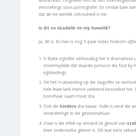
anonimiteit. Ongeveer een uit tien Internetgebruik
versoekings soos pornografie. En omdat baie aanly
dat dit nie werklik ontrouheid is nie.
Is dit so skadelik vir my huwelik?
Ja, dit is. En hier is nog ’n paar redes hoekom
affa
’n Buite-egtelike verhouding het ’n dramatiese
onvermydelik dat daardie persoon die fout by hu
egskeidings.
Dit het ’n uitwerking op die slagoffer se verm
hele lewe lank mense verkeerd beoordeel het. D
hom/haar saam moet dra.
Ook die
kinders
dra swaar. Hulle is veral die 
veranderinge in die gesinstruktuur.
Daar is die effek op iemand se gevoel van
stab
lewe onderstebo gekeer is. Dít wat eens sekurit