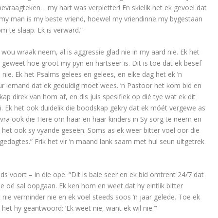
raagteken… my hart was verpletter! En skielik het ek gevoel dat
t my man is my beste vriend, hoewel my vriendinne my bygestaan
om te slaap. Ek is verward.”
ou wraak neem, al is aggressie glad nie in my aard nie. Ek het
geweet hoe groot my pyn en hartseer is. Dit is toe dat ek besef
e nie. Ek het Psalms gelees en gelees, en elke dag het ek ’n
ur iemand dat ek geduldig moet wees. ’n Pastoor het kom bid en
p direk van hom af, en dis juis spesifiek op dié tye wat ek dit
i. Ek het ook duidelik die boodskap gekry dat ek móét vergewe as
ek vra ook die Here om haar en haar kinders in Sy sorg te neem en
s het ook sy vyande geseën. Soms as ek weer bitter voel oor die
y gedagtes.” Frik het vir ’n maand lank saam met hul seun uitgetrek
eds voort – in die ope. “Dit is baie seer en ek bid omtrent 24/7 dat
e oë sal oopgaan. Ek ken hom en weet dat hy eintlik bitter
et nie verminder nie en ek voel steeds soos ’n jaar gelede. Toe ek
et hy geantwoord: ‘Ek weet nie, want ek wil nie.’”