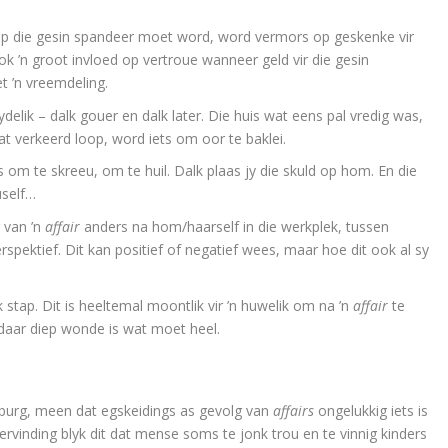
p die gesin spandeer moet word, word vermors op geskenke vir
 ’n groot invloed op vertroue wanneer geld vir die gesin
t ’n vreemdeling.
mydelik – dalk gouer en dalk later. Die huis wat eens pal vredig was,
t verkeerd loop, word iets om oor te baklei.
lus om te skreeu, om te huil. Dalk plaas jy die skuld op hom. En die
uself…
r van ’n
affair
anders na hom/haarself in die werkplek, tussen
spektief. Dit kan positief of negatief wees, maar hoe dit ook al sy
 stap. Dit is heeltemal moontlik vir ’n huwelik om na ’n
affair
te
 daar diep wonde is wat moet heel.
sburg, meen dat egskeidings as gevolg van
affairs
ongelukkig iets is
rvinding blyk dit dat mense soms te jonk trou en te vinnig kinders