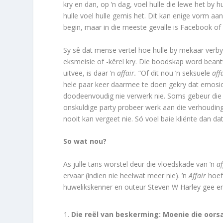
kry en dan, op ’n dag, voel hulle die lewe het by 
hulle voel hulle gemis het. Dit kan enige vorm aa
begin, maar in die meeste gevalle is Facebook of
Sy sê dat mense vertel hoe hulle by mekaar verb
eksmeisie of -kêrel kry. Die boodskap word bea
uitvee, is daar ’n
affair.
“Of dit nou ’n sek­suele
aff
hele paar keer daarmee te doen gekry dat emos
doodeenvoudig nie verwerk nie. Soms gebeur die eg
onskuldige party probeer werk aan die verhouding
nooit kan vergeet nie. Só voel baie kliënte dan dat
So wat nou?
As julle tans worstel deur die vloedskade van ’n
af
ervaar (indien nie heelwat meer nie). ’n
Affair
hoef
huwelikskenner en outeur Steven W Harley gee en 
Die reël van beskerming: Moenie die oors