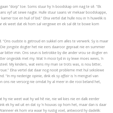
 gaan “dorp” toe. Soms stuur hy ’n boodskap om nag te sê. “Ek
is tans vyf uit sewe nagte. Hulle stuur saans vir mekaar boodskappe,
er toe en huil of bid.” Elna vertel dat hulle nou in ’n huwelik is
r ek weet dat ek hom sal vergewe en ek sal dit te bowe kom
d. “Ons oudste is getroud en sukkel om alles te verwerk. Sy is maar
 Die jongste dogter het nie eers daaroor gepraat nie en summier
aar bitter min. Ons seun is betrokke by die ander vrou se dogter en
itter ongeskik met my. Wat ’n mooi tyd in sy lewe moes wees, ’n
teel. My kinders, wat eens my man se trots was, is nou bitter,
oue.” Elna vertel dat daar nog nooit probleme met hul sekslewe
nd. “In my nederige opinie, dink ek sy
affair
is ’n mengsel van
kon ons nie versorg nie omdat hy al meer in die rooi beland het,
at hy nie weet wat hy wil hê nie, nie wil kies nie en dalk eerder
ink ek hy wil uit en dat sy ’n houvas op hom het, maar dan is daar
anneer ek hom vra waar hy rustig voel, antwoord hy dadelik: