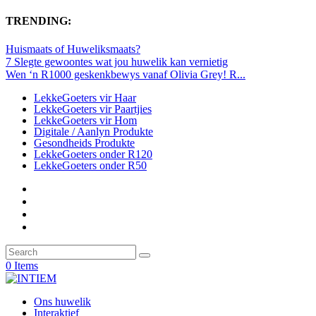
TRENDING:
Huismaats of Huweliksmaats?
7 Slegte gewoontes wat jou huwelik kan vernietig
Wen ‘n R1000 geskenkbewys vanaf Olivia Grey! R...
LekkeGoeters vir Haar
LekkeGoeters vir Paartjies
LekkeGoeters vir Hom
Digitale / Aanlyn Produkte
Gesondheids Produkte
LekkeGoeters onder R120
LekkeGoeters onder R50
0 Items
Ons huwelik
Interaktief