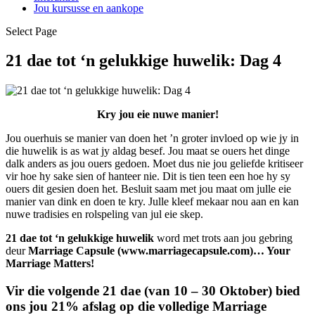
Jou kursusse en aankope
Select Page
21 dae tot ‘n gelukkige huwelik: Dag 4
Kry jou eie nuwe manier!
Jou ouerhuis se manier van doen het ’n groter invloed op wie jy in
die huwelik is as wat jy aldag besef. Jou maat se ouers het dinge
dalk anders as jou ouers gedoen. Moet dus nie jou geliefde kritiseer
vir hoe hy sake sien of hanteer nie. Dit is tien teen een hoe hy sy
ouers dit gesien doen het. Besluit saam met jou maat om julle eie
manier van dink en doen te kry. Julle kleef mekaar nou aan en kan
nuwe tradisies en rolspeling van jul eie skep.
21 dae tot ‘n gelukkige huwelik
word met trots aan jou gebring
deur
Marriage Capsule (www.marriagecapsule.com)… Your
Marriage Matters!
Vir die volgende 21 dae (van 10 – 30 Oktober) bied
ons jou 21% afslag op die volledige Marriage