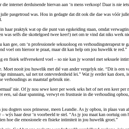
er die internet derduisende hiervan aan ‘n mens verkoop! Daar is nie iets
 julle pasgetroud was. Hou in gedagte dat dit ook die dae was vóór jul
l.
 in haar praktyk wat op die punt van egskeiding staan, omdat verwagting
n was selfs die skottelgoed twee keer!) net om te vind dat niks werk nie
 jou kan gee, om ‘n professionele seksuoloog en verhoudingsterapeut te 
nd voel om hieroor te praat, maar dit kan help om jou huwelik te red.”
g en fisiek selfversekerd voel – so nie kan jy worstel met seksuele inti
e. Moet nooit jou huwelik met dié van ander vergelyk nie. “Dit is een 
orige minnaars, sal net tot ontevredenheid lei.” Wat jy eerder kan doen,
se verhoudings as maatstaf gebruik nie.
‘normaal’ nie. Of jy nou sewe keer per week seks het of net een keer per 
r een, sal daar spanning, verwyt en frustrasie in die verhouding opbou,
jou dogters soos prinsesse, meen Leandie. As jy opbou, in plaas van afb
– wýs haar deur ‘n voorbeeld te stel. “As jy jou maat kan oortuig om haa
ien hoe die emosionele en fisieke intimiteit in jou huwelik groei.”