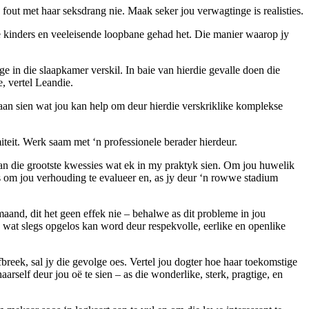
 fout met haar seksdrang nie. Maak seker jou verwagtinge is realisties.
le kinders en veeleisende loopbane gehad het. Die manier waarop jy
e in die slaapkamer verskil. In baie van hierdie gevalle doen die
, vertel Leandie.
gaan sien wat jou kan help om deur hierdie verskriklike komplekse
miteit. Werk saam met ‘n professionele berader hierdeur.
van die grootste kwessies wat ek in my praktyk sien. Om jou huwelik
 is om jou verhouding te evalueer en, as jy deur ‘n rowwe stadium
maand, dit het geen effek nie – behalwe as dit probleme in jou
 wat slegs opgelos kan word deur respekvolle, eerlike en openlike
reek, sal jy die gevolge oes. Vertel jou dogter hoe haar toekomstige
rself deur jou oë te sien – as die wonderlike, sterk, pragtige, en