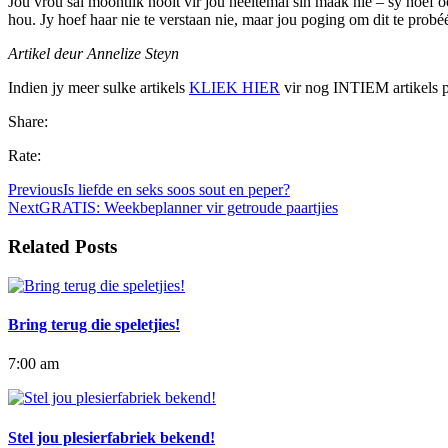
Jou vrou sal moontlik nooit vir jou heeltemal sin maak nie – sy hoef 
hou. Jy hoef haar nie te verstaan nie, maar jou poging om dit te probéé
Artikel deur Annelize Steyn
Indien jy meer sulke artikels
KLIEK HIER
vir nog INTIEM artikels pr
Share:
Rate:
Previous
Is liefde en seks soos sout en peper?
Next
GRATIS: Weekbeplanner vir getroude paartjies
Related Posts
Bring terug die speletjies!
7:00 am
Stel jou plesierfabriek bekend!