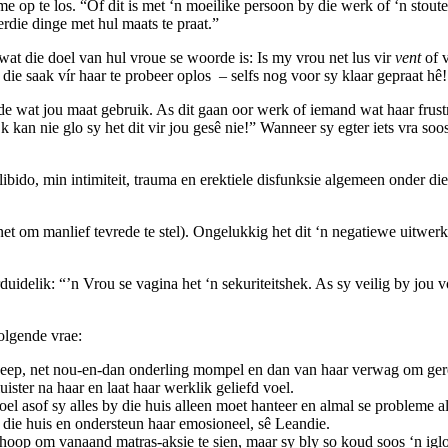
op te los. “Of dit is met ‘n moeilike persoon by die werk of ‘n stoute 
rdie dinge met hul maats te praat.”
at die doel van hul vroue se woorde is: Is my vrou net lus vir
vent
of v
die saak vír haar te probeer oplos – selfs nog voor sy klaar gepraat hê
 wat jou maat gebruik. As dit gaan oor werk of iemand wat haar frustre
k kan nie glo sy het dit vir jou gesê nie!” Wanneer sy egter iets vra 
libido, min intimiteit, trauma en erektiele disfunksie algemeen onder di
et om manlief tevrede te stel). Ongelukkig het dit ‘n negatiewe uitwerki
uidelik: “’n Vrou se vagina het ‘n sekuriteitshek. As sy veilig by jou 
volgende vrae:
keep, net nou-en-dan onderling mompel en dan van haar verwag om geree
luister na haar en laat haar werklik geliefd voel.
voel asof sy alles by die huis alleen moet hanteer en almal se probleme 
 die huis en ondersteun haar emosioneel, sê Leandie.
e hoop om vanaand matras-aksie te sien, maar sy bly so koud soos ‘n igl