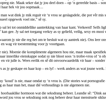
ie opreg nie. Maak seker dat jy jou deel doen – op ‘n gereelde basis – 
ld haar hek vir jou oopmaak…
an wat dink jy mik reguit vir ‘n vrou se geslagsdele, die pot vêr mis s
ksueel opgewek voel nie,” sê sy.
 sal lei tot onmiddellike aantrekking van haar kant. Verkeerd! Selfs li
k’ kan gee. Jy sal net toegang verkry as sy geliefd, veilig, sexy en moo
s waarom jy nie die reg het om te besluit wat sy aantrek nie). Ons leer o
ik en wag vir toestemming voor jy voortgaan.
 nie). Moenie die komplimente algemeen hou nie, maar maak spesifieke 
ar innerlike eienskappe sodat sy nie bloot soos ‘n trofee-vrou of ‘n ob
n vir julle is. Wees eerlik en sê dit onvoorwaardelik vir haar – sonder
s as jy geskape en haar kop – en lyf – werk anders as wat joune werk.
 ‘koud’ is nie, maar omdat sy ‘n vrou is. (Die stories wat pornografie en
ng as haar man het, maar dié verhoudings is nie algemeen nie.
e hoofsaaklike hormoon wat die seksdrang beheer. Leandie sê: “Dink aan 
y word jou vrou se seksdrang ook nog beheer deur haar menstruele siklu