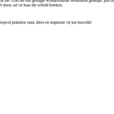
ook nie. God het ons geslagte wonderbaarlik verskillend geskape, juis om
r doen, sal vir haar die wêreld beteken.
opvol praktiese raad, idees en inspirasie vir jou huwelik!