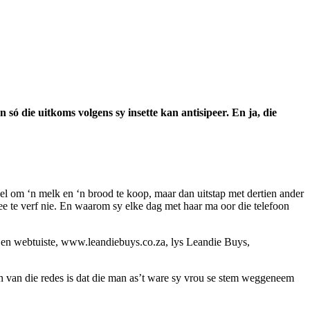
só die uitkoms volgens sy insette kan antisipeer. En ja, die
el om ‘n melk en ‘n brood te koop, maar dan uitstap met dertien ander
ee te verf nie. En waarom sy elke dag met haar ma oor die telefoon
 en webtuiste, www.leandiebuys.co.za, lys Leandie Buys,
van die redes is dat die man as’t ware sy vrou se stem weggeneem