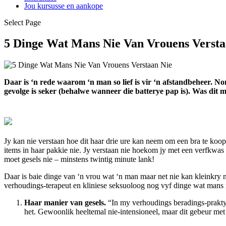
Jou kursusse en aankope
Select Page
5 Dinge Wat Mans Nie Van Vrouens Versta
Daar is ‘n rede waarom ‘n man so lief is vir ‘n afstandbeheer. No
gevolge is seker (behalwe wanneer die batterye pap is). Was dit
Jy kan nie verstaan hoe dit haar drie ure kan neem om een bra te koo
items in haar pakkie nie. Jy verstaan nie hoekom jy met een verfkwas
moet gesels nie – minstens twintig minute lank!
Daar is baie dinge van ‘n vrou wat ‘n man maar net nie kan kleinkry ni
verhoudings-terapeut en kliniese seksuoloog nog vyf dinge wat mans m
Haar manier van gesels
.
“In my verhoudings beradings-prakty
het. Gewoonlik heeltemal nie-intensioneel, maar dit gebeur met b