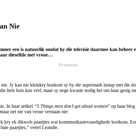
an Nie
mmer een is natuurlik omdat hy die televisie daarmee kan beheer en 
 maar dieselfde met vroue…
Promosie
p nie. Jy kan nie kleinkry hoekom sy by die supermark instap met die do
 die hele huis kan verf, maar sy nege kwaste nodig het om haar gesig m
e. In haar artikel
“5 Things men don’t get about women
” op haar blog
aar net nie van vroue verstaan nie:
k kry ek dikwels paartjies wat kommunikasievaardighede kortkom. Een 
aie paartjies,” vertel Leandie.