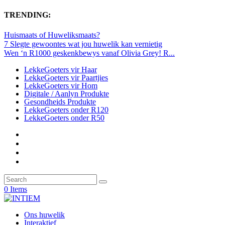
TRENDING:
Huismaats of Huweliksmaats?
7 Slegte gewoontes wat jou huwelik kan vernietig
Wen ‘n R1000 geskenkbewys vanaf Olivia Grey! R...
LekkeGoeters vir Haar
LekkeGoeters vir Paartjies
LekkeGoeters vir Hom
Digitale / Aanlyn Produkte
Gesondheids Produkte
LekkeGoeters onder R120
LekkeGoeters onder R50
0 Items
Ons huwelik
Interaktief