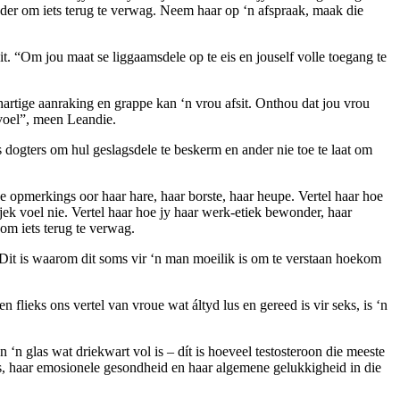
sonder om iets terug te verwag. Neem haar op ‘n afspraak, maak die
it. “Om jou maat se liggaamsdele op te eis en jouself volle toegang te
ghartige aanraking en grappe kan ‘n vrou afsit. Onthou dat jou vrou
i voel”, meen Leandie.
ns dogters om hul geslagsdele te beskerm en ander nie toe te laat om
opmerkings oor haar hare, haar borste, haar heupe. Vertel haar hoe
jek voel nie. Vertel haar hoe jy haar werk-etiek bewonder, haar
 om iets terug te verwag.
 Dit is waarom dit soms vir ‘n man moeilik is om te verstaan hoekom
 flieks ons vertel van vroue wat áltyd lus en gereed is vir seks, is ‘n
‘n glas wat driekwart vol is – dít is hoeveel testosteroon die meeste
s, haar emosionele gesondheid en haar algemene gelukkigheid in die