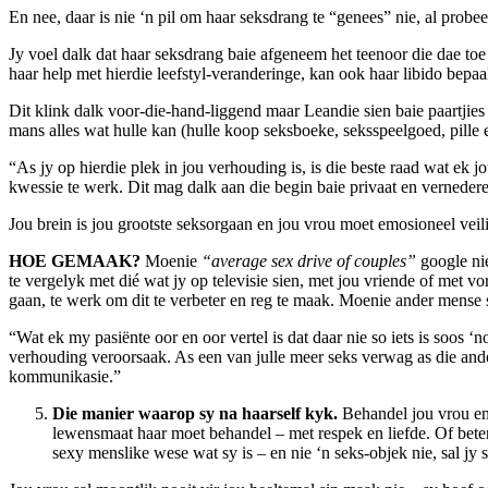
En nee, daar is nie ‘n pil om haar seksdrang te “genees” nie, al probe
Jy voel dalk dat haar seksdrang baie afgeneem het teenoor die dae toe
haar help met hierdie leefstyl-veranderinge, kan ook haar libido bepaa
Dit klink dalk voor-die-hand-liggend maar Leandie sien baie paartjies
mans alles wat hulle kan (hulle koop seksboeke, seksspeelgoed, pille e
“As jy op hierdie plek in jou verhouding is, is die beste raad wat ek
kwessie te werk. Dit mag dalk aan die begin baie privaat en vernedere
Jou brein is jou grootste seksorgaan en jou vrou moet emosioneel veili
HOE GEMAAK?
Moenie
“average sex drive of couples”
google ni
te vergelyk met dié wat jy op televisie sien, met jou vriende of met v
gaan, te werk om dit te verbeter en reg te maak. Moenie ander mense 
“Wat ek my pasiënte oor en oor vertel is dat daar nie so iets is soos 
verhouding veroorsaak. As een van julle meer seks verwag as die ande
kommunikasie.”
Die manier waarop sy na haarself kyk.
Behandel jou vrou en 
lewensmaat haar moet behandel – met respek en liefde. Of beter 
sexy menslike wese wat sy is – en nie ‘n seks-objek nie, sal jy s