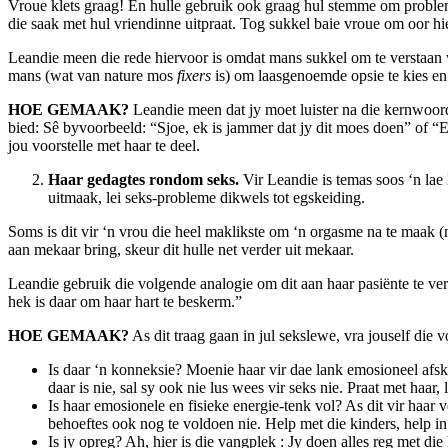
Vroue klets graag! En hulle gebruik ook graag hul stemme om probleme 
die saak met hul vriendinne uitpraat. Tog sukkel baie vroue om oor hie
Leandie meen die rede hiervoor is omdat mans sukkel om te verstaan w
mans (wat van nature mos
fixers
is) om laasgenoemde opsie te kies en 
HOE GEMAAK?
Leandie meen dat jy moet luister na die kernwoorde
bied: Sê byvoorbeeld: “Sjoe, ek is jammer dat jy dit moes doen” of “E
jou voorstelle met haar te deel.
Haar gedagtes rondom seks.
Vir Leandie is temas soos ‘n lae 
uitmaak, lei seks-probleme dikwels tot egskeiding.
Soms is dit vir ‘n vrou die heel maklikste om ‘n orgasme na te maak (n
aan mekaar bring, skeur dit hulle net verder uit mekaar.
Leandie gebruik die volgende analogie om dit aan haar pasiënte te verd
hek is daar om haar hart te beskerm.”
HOE GEMAAK?
As dit traag gaan in jul sekslewe, vra jouself die 
Is daar ‘n konneksie? Moenie haar vir dae lank emosioneel afs
daar is nie, sal sy ook nie lus wees vir seks nie. Praat met haar, 
Is haar emosionele en fisieke energie-tenk vol? As dit vir haar 
behoeftes ook nog te voldoen nie. Help met die kinders, help in
Is jy opreg? Ah, hier is die vangplek : Jy doen alles reg met di