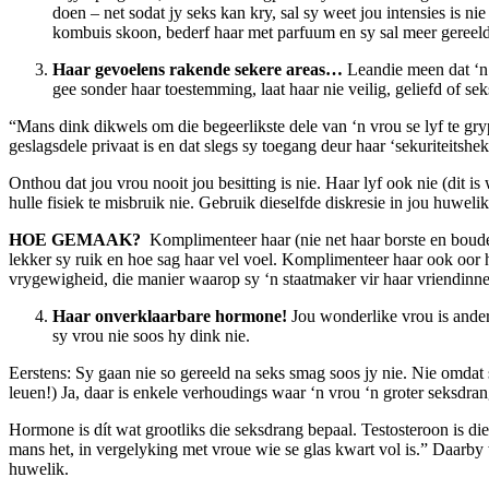
doen – net sodat jy seks kan kry, sal sy weet jou intensies is n
kombuis skoon, bederf haar met parfuum en sy sal meer geree
Haar gevoelens rakende sekere areas…
Leandie meen dat ‘n m
gee sonder haar toestemming, laat haar nie veilig, geliefd of se
“Mans dink dikwels om die begeerlikste dele van ‘n vrou se lyf te gryp
geslagsdele privaat is en dat slegs sy toegang deur haar ‘sekuriteitshe
Onthou dat jou vrou nooit jou besitting is nie. Haar lyf ook nie (dit i
hulle fisiek te misbruik nie. Gebruik dieselfde diskresie in jou huwel
HOE GEMAAK?
Komplimenteer haar (nie net haar borste en boude
lekker sy ruik en hoe sag haar vel voel. Komplimenteer haar ook oor ha
vrygewigheid, die manier waarop sy ‘n staatmaker vir haar vriendinne e
Haar onverklaarbare hormone!
Jou wonderlike vrou is ander
sy vrou nie soos hy dink nie.
Eerstens: Sy gaan nie so gereeld na seks smag soos jy nie. Nie omdat sy
leuen!) Ja, daar is enkele verhoudings waar ‘n vrou ‘n groter seksdra
Hormone is dít wat grootliks die seksdrang bepaal. Testosteroon is di
mans het, in vergelyking met vroue wie se glas kwart vol is.” Daarb
huwelik.