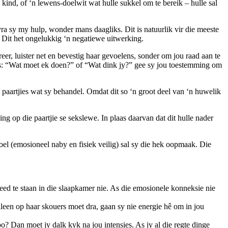
kind, of ‘n lewens-doelwit wat hulle sukkel om te bereik – hulle sal
ra sy my hulp, wonder mans daagliks. Dit is natuurlik vir die meeste
! Dit het ongelukkig ‘n negatiewe uitwerking.
er, luister net en bevestig haar gevoelens, sonder om jou raad aan te
soos: “Wat moet ek doen?” of “Wat dink jy?” gee sy jou toestemming om
e paartjies wat sy behandel. Omdat dit so ‘n groot deel van ‘n huwelik
ng op die paartjie se sekslewe. In plaas daarvan dat dit hulle nader
voel (emosioneel naby en fisiek veilig) sal sy die hek oopmaak. Die
d te staan in die slaapkamer nie. As die emosionele konneksie nie
alleen op haar skouers moet dra, gaan sy nie energie hê om in jou
oo? Dan moet jy dalk kyk na jou intensies. As jy al die regte dinge